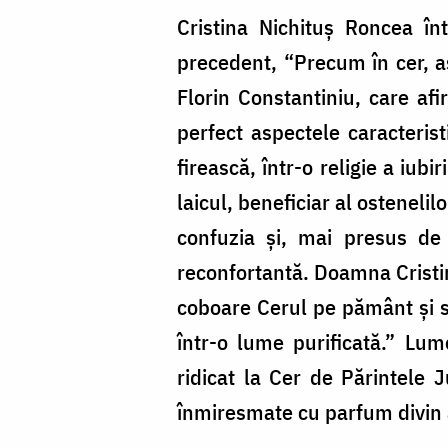
Cristina Nichituș Roncea î
precedent, “Precum în cer, aș
Florin Constantiniu, care af
perfect aspectele caracterist
firească, într-o religie a iubi
laicul, beneficiar al ostenelil
confuzia şi, mai presus de 
reconfortantă. Doamna Cristina
coboare Cerul pe pământ şi să
într-o lume purificată.” Lu
ridicat la Cer de Părintele J
înmiresmate cu parfum divin a