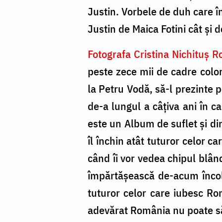
Justin. Vorbele de duh care în
Justin de Maica Fotini cât și d
Fotografa Cristina Nichituș 
peste zece mii de cadre color
la Petru Vodă, să-l prezinte 
de-a lungul a câțiva ani în c
este un Album de suflet și di
îl închin atât tuturor celor c
când îi vor vedea chipul blând
împărtășească de-acum încolo
tuturor celor care iubesc Ro
adevărat România nu poate să 