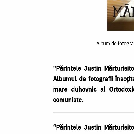
Album
Album de fotograf
de
fotografie
si
“Părintele Justin Mărturisito
vorbe
Albumul de fotografii însoți
de
mare duhovnic al Ortodoxiei
duh
comuniste.
„Părintele
Justin
“Părintele Justin Mărturisito
Mărturisitorul”