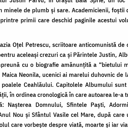
 minele de plumb și sare. Academicienii, foștii deț
 printre primii care deschid paginile acestui v
zia Oțel Petrescu, scriitoare anticomunistă de 
 pentru aceleași crezuri ca și Părintele Justin, Al
împreună cu o biografie amănunțită a “bietului
 Maica Neonila, ucenici ai marelui duhovnic de la
 poalele Ceahlăului. Capitolele Albumului sunt
ții, în ordinea cronologică în care autoarea le-a t
ă: Nașterea Domnului, Sfintele Paști, Adormir
, Anul Nou și Sfântul Vasile cel Mare, după care
olul care vorbește despre viată, moarte și iar v