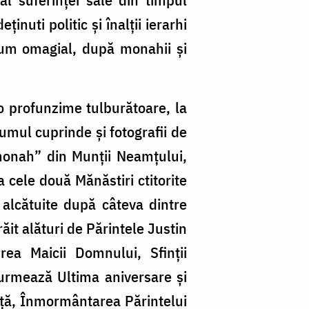
inuti politic și înalții ierarhi
olum omagial, după monahii și
o profunzime tulburătoare, la
bumul cuprinde și fotografii de
 monah” din Munții Neamțului,
 cele două Mănăstiri ctitorite
 alcătuite după câteva dintre
răit alături de Părintele Justin
ea Maicii Domnului, Sfinții
 urmează Ultima aniversare și
iață, Înmormântarea Părintelui