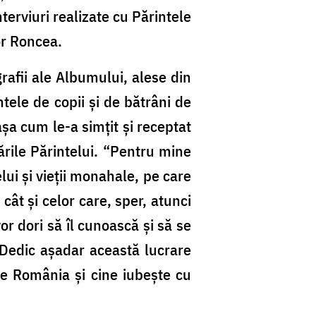
terviuri realizate cu Părintele
tor Roncea.
rafii ale Albumului, alese din
tele de copii și de bătrâni de
șa cum le-a simțit și receptat
ările Părintelui. “Pentru mine
ui și vieții monahale, pe care
cât și celor care, sper, atunci
or dori să îl cunoască și să se
“Dedic așadar această lucrare
te România și cine iubește cu