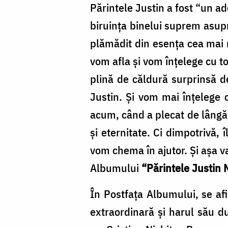
Părintele Justin a fost “un ad
biruinţa binelui suprem asupra
plămădit din esenţa cea mai 
vom afla şi vom înţelege cu to
plină de căldură surprinsă de
Justin. Şi vom mai înţelege c
acum, când a plecat de lângă 
şi eternitate. Ci dimpotrivă, 
vom chema în ajutor. Şi aşa va
Albumului
“Părintele Justin 
În Postfața Albumului, se afi
extraordinară şi harul său d