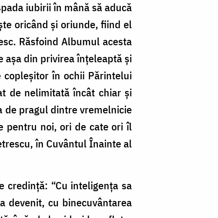
 spada iubirii în mână să aducă
te oricând şi oriunde, fiind el
nesc. Răsfoind Albumul acesta
 aşa din privirea înţeleaptă şi
copleşitor în ochii Părintelui
t de nelimitată încât chiar şi
a de pragul dintre vremelnicie
 pentru noi, ori de cate ori îl
etrescu, în Cuvântul Înainte al
e credință: “Cu inteligenţa sa
 a devenit, cu binecuvântarea