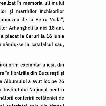
realizat în memoria ultimului
r și martirilor închisorilor
Dumnezeu de la Petru Vodă”,
ilor Arhangheli la nici 18 ani,
 a plecat la Ceruri la 16 iunie
inându-se la catafalcul său,
ărui prim exemplar a ieșit din
 în librăriile din București și
ă a Albumului a avut loc pe 26
Institutului Național pentru
torii conferirii cetățeniei de
l suferinței sale din timpul