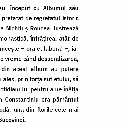
rsul început cu Albumul său
prefațat de regretatul istoric
na Nichituş Roncea ilustrează
monastică, înfrăţirea, atât de
munceşte – ora et labora! –, iar
ntr-o vreme când desacralizarea,
le din acest album au putere
ales, prin forţa sufletului, să
otidianului pentru a ne înălţa
in Constantiniu era pământul
Vodă, una din florile cele mai
Bucovinei.