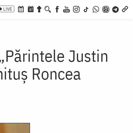
LIVE
07
„Părintele Justin
chituș Roncea