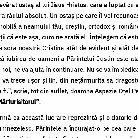
evărat ostaş al lui Iisus Hristos, care a luptat cu
 răului absolut. Un ostaş pe care îl vei recunoaş
nobilă a neamului tău, creştin, ortodox şi româ
ţii că este aşa, cum ne arată el. Înţelegem că este
 sora noastră Cristina atât de evident şi atât de 
ă iubirea de oameni a Părintelui Justin este ata
noi, ne va ajuta în continuare. Nu se va împiedic
îl va trece uşor şi lin, din neţărmurita sa dragoste
 fi.”, scrie, tot din suflet, doamna Aspazia Oțel P
Mărturisitorul”
.
rmă ca această lucrare reprezintă și o datorie d
umnezeiesc, Părintele a încurajat-o pe cea care