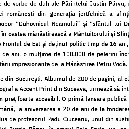
te de vorbe de duh ale Părintelui Justin Pârvu, 
 românești din generația jertfelnică a sfințilo
opor “Duhovnicul Neamului” și “sfântul lui 
 în oastea mănăstirească a Mântuitorului și Sfinț
 Frontul de Est și deținut politic timp de 16 ani,
4 de ani, o mulțime de 100.000 de pelerini înch
tării impresionante de la Mănăstirea Petru Vodă.
e din București, Albumul de 200 de pagini, al c
ografia Accent Print din Suceava, urmează să intre
n preț foarte accesibil. O primă lansare public
ână, la aniversarea a 20 de ani de la fondarea 
dus de profesorul Radu Ciuceanu, unul din susțină
ui Justin Pârvu, în orașul Baia Sprie, un loc a