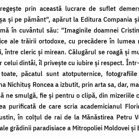
ntregește prin această lucrare de suflet deme
a și pe pământ“, apărut la Editura Compania și 
irmă în cuvântul său: “Imaginile doamnei Cristi
ice ale trăirii ortodoxe, cu precădere în lumea 
rii, între cleric şi mirean. Călugărul se roagă şi 
or celui dintâi, îl priveşte cu iubire şi respect. Î
toate, păcatul sunt atotputernice, fotografii
 Nichituş Roncea a izbutit, prin arta sa, dar, mai 
 ne smulgă, fie şi pentru o clipă, din mizeriile c
mea purificată de care scria academicianul Flor
ustin, în colțul de rai de la Mănăstirea Petru 
le grădinii paradisiace a Mitropoliei Moldovei și 