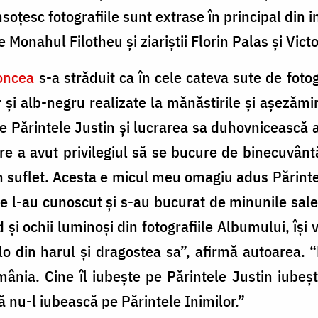
soțesc fotografiile sunt extrase în principal din in
e Monahul Filotheu și ziariștii Florin Palas și Vic
Roncea
s-a străduit ca în cele cateva sute de fotog
 și alb-negru realizate la mănăstirile și așezămin
pe Părintele Justin și lucrarea sa duhovnicească a
are a avut privilegiul să se bucure de binecuvânt
n suflet. Acesta e micul meu omagiu adus Părintel
are l-au cunoscut și s-au bucurat de minunile sale 
 și ochii luminoși din fotografiile Albumului, își v
 din harul și dragostea sa”, afirmă autoarea. 
mânia. Cine îl iubește pe Părintele Justin iubeș
nu-l iubească pe Părintele Inimilor.”