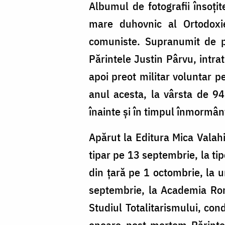
Albumul de fotografii însoți
–
mare duhovnic al Ortodoxiei
de
comuniste. Supranumit de p
Cristina
Părintele Justin Pârvu, intrat
Nichituș
apoi preot militar voluntar pe
Roncea
anul acesta, la vârsta de 9
înainte și în timpul înmormân
Apărut la Editura Mica Valahi
tipar pe 13 septembrie, la tip
din țară pe 1 octombrie, la u
septembrie, la Academia Rom
Studiul Totalitarismului, con
onoare post-mortem Părintel