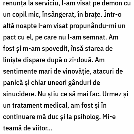
renunța la serviciu, l-am visat pe demon cu
viitor!
un copil mic, însângerat, în brațe. Într-o
altă noapte l-am visat propunându-mi un
pact cu el, pe care nu l-am semnat. Am
fost și m-am spovedit, însă starea de
liniște dispare după o zi-două. Am
sentimente mari de vinovăție, atacuri de
panică și chiar uneori gânduri de
sinucidere. Nu știu ce să mai fac. Urmez și
un tratament medical, am fost și în
continuare mă duc și la psiholog. Mi-e
teamă de viitor...