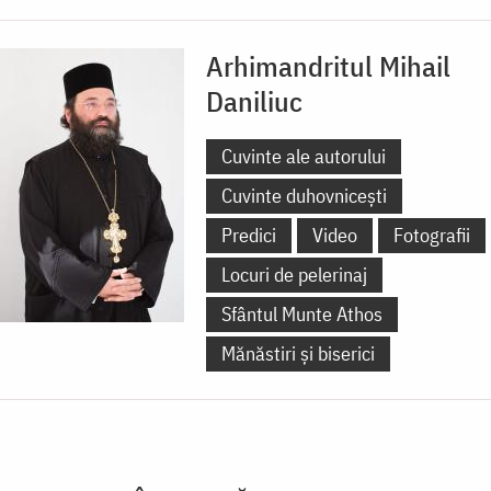
Arhimandritul Mihail
Daniliuc
Cuvinte ale autorului
Cuvinte duhovnicești
Predici
Video
Fotografii
Locuri de pelerinaj
Sfântul Munte Athos
Mănăstiri și biserici