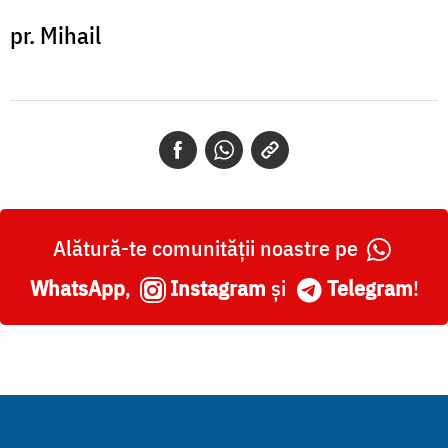
pr. Mihail
Alătură-te comunității noastre pe
WhatsApp
,
Instagram
și
Telegram
!