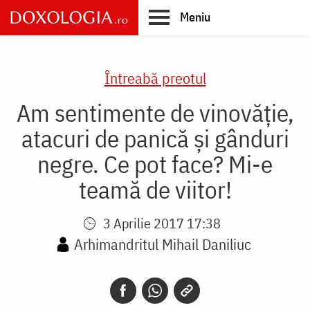
Skip
Meniu
to
main
Main
content
navigation
Întreabă preotul
Am sentimente de vinovăție,
atacuri de panică și gânduri
negre. Ce pot face? Mi-e
teamă de viitor!
3 Aprilie 2017 17:38
Arhimandritul Mihail Daniliuc