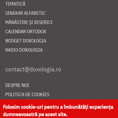
TEMATICĂ
SINAXAR ALFABETIC
MĂNĂSTIRI ȘI BISERICI
CALENDAR ORTODOX
WIDGET DOXOLOGIA
RADIO DOXOLOGIA
DESPRE NOI
POLITICA DE COOKIES
DONEAZĂ ONLINE PENTRU CATEDRALA NAȚIONALĂ
Folosim cookie-uri pentru a îmbunătăți experiența
dumneavoastră pe acest site.