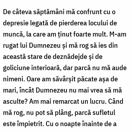
atacuri
De câteva săptămâni mă confrunt cu o
de
depresie legată de pierderea locului de
panică
muncă, la care am ținut foarte mult. M-am
și
rugat lui Dumnezeu și mă rog să ies din
gânduri
această stare de deznădejde și de
negre.
goliciune interioară, dar parcă nu mă aude
Ce
nimeni. Oare am săvârșit păcate așa de
pot
mari, încât Dumnezeu nu mai vrea să mă
face?
asculte? Am mai remarcat un lucru. Când
Mi-
e
mă rog, nu pot să plâng, parcă sufletul
teamă
este împietrit. Cu o noapte înainte de a
de