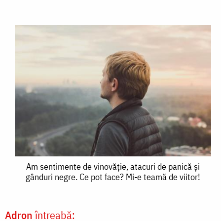
Am
Am sentimente de vinovăție, atacuri de panică și
gânduri negre. Ce pot face? Mi-e teamă de viitor!
sentimente
de
Adron
întreabă:
vinovăție,