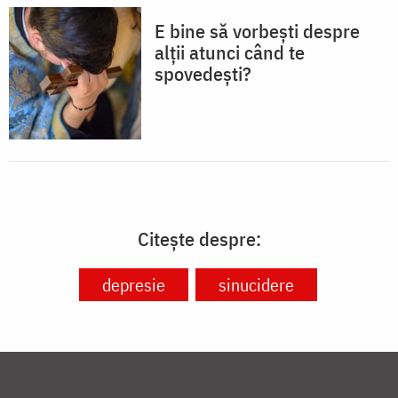
E bine să vorbești despre
alții atunci când te
spovedești?
Citește despre:
depresie
sinucidere