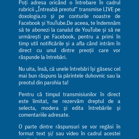
Poți adresa oricând o întrebare în cadrul
rubricii „Întreabă preotul” transmise LIVE pe
doxologia.ro și pe conturile noastre de
Facebook și YouTube.De aceea, te îndemnăm
să te abonezi la canalul de YouTube și să ne
urmărești pe Facebook, pentru a primi în
timp util notificările și a afla când intrăm în
direct cu unul dintre preoții care vor
răspunde la întrebări.
Nu uita, însă, că unele întrebări își găsesc cel
mai bun răspuns la părintele duhovnic sau la
preotul din parohia ta!
Pentru că timpul transmisiunilor în direct
este limitat, ne rezervăm dreptul de a
selecta, modera și edita întrebările și
comentariile adresate.
O parte dintre răspunsuri se vor regăsi în
format text și/ sau video în cadrul acestei