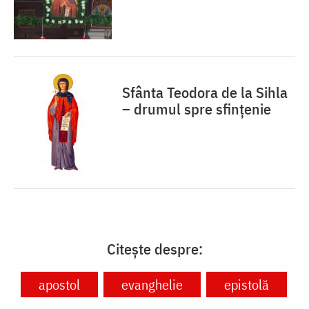
Sfânta Teodora de la Sihla
– drumul spre sfințenie
Citește despre:
apostol
evanghelie
epistolă