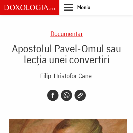
Skip
Meniu
to
main
Main
content
navigation
Documentar
Apostolul Pavel-Omul sau
lecția unei convertiri
Filip-Hristofor Cane