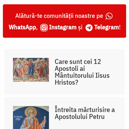
Alătură-te comunității noastre pe
WhatsApp
,
Instagram
și
Telegram
!
Care sunt cei 12
Apostoli ai
Mântuitorului Iisus
Hristos?
Întreita mărturisire a
Apostolului Petru