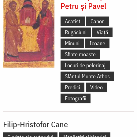
Petru și Pavel
Acatist
Canon
Rugăciuni
Viață
Minuni
Icoane
Sfinte moaște
Locuri de pelerinaj
Sfântul Munte Athos
Predici
Video
Fotografii
Filip-Hristofor Cane