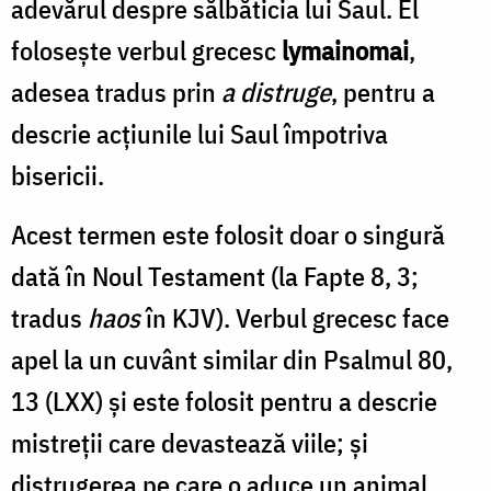
adevărul despre sălbăticia lui Saul. El
folosește verbul grecesc
lymainomai
,
adesea tradus prin
a distruge
, pentru a
descrie acțiunile lui Saul împotriva
bisericii.
Acest termen este folosit doar o singură
dată în Noul Testament (la Fapte 8, 3;
tradus
haos
în KJV). Verbul grecesc face
apel la un cuvânt similar din Psalmul 80,
13 (LXX) și este folosit pentru a descrie
mistreții care devastează viile; și
distrugerea pe care o aduce un animal