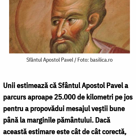
Sfântul
Sfântul Apostol Pavel / Foto: basilica.ro
Apostol
Pavel
Unii estimează că Sfântul Apostol Pavel a
/
parcurs aproape 25.000 de kilometri pe jos
Foto:
pentru a propovădui mesajul veștii bune
basilica.ro
până la marginile pământului. Dacă
această estimare este cât de cât corectă,