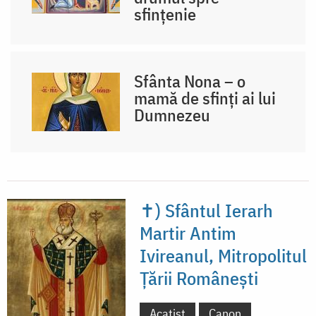
sfințenie
Sfânta Nona – o
mamă de sfinți ai lui
Dumnezeu
✝) Sfântul Ierarh
Martir Antim
Ivireanul, Mitropolitul
Țării Românești
Acatist
Canon