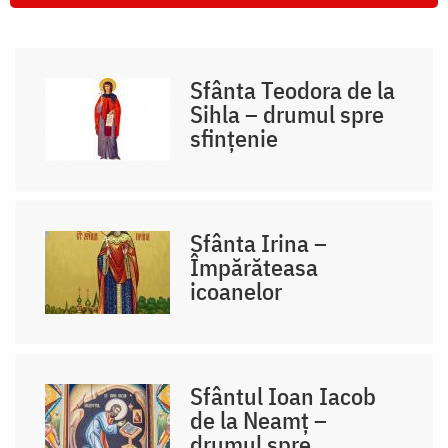
Sfânta Teodora de la
Sihla – drumul spre
sfințenie
Sfânta Irina –
Împărăteasa
icoanelor
Sfântul Ioan Iacob
de la Neamț –
drumul spre