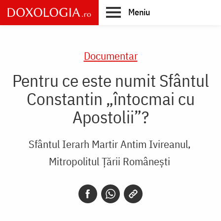
Skip
Meniu
to
main
Main
content
navigation
Documentar
Pentru ce este numit Sfântul
Constantin „întocmai cu
Apostolii”?
Sfântul Ierarh Martir Antim Ivireanul,
Mitropolitul Țării Românești