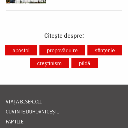
Citește despre:
apostol
propovăduire
sfințenie
creștinism
pildă
VIAȚA BISERICII
CUVINTE DUHOVNICEȘTI
FAMILIE