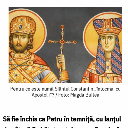
Pentru
Pentru ce este numit Sfântul Constantin „întocmai cu
Apostolii”? / Foto: Magda Buftea
ce
este
numit
Să fie închis ca Petru în temniță, cu lanțul
Sfântul