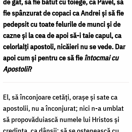
de gât, să fie bătut cu toiege, ca Pavel, să
Constantin
fie spânzurat de copaci ca Andrei și să fie
„întocmai
pedepsit cu toate felurile de munci și de
cu
cazne și la cea de apoi să-i taie capul, ca
Apostolii”?
celorlalți apostoli, nicăieri nu se vede. Dar
/
apoi cum și pentru ce să fie
întocmai cu
Foto:
Apostolii
?
Magda
Buftea
El, să înconjoare cetăți, orașe și sate ca
apostolii, nu a înconjurat; nici n-a umblat
să propovăduiască numele lui Hristos și
credința, ca dânșii; să se ostenească cu