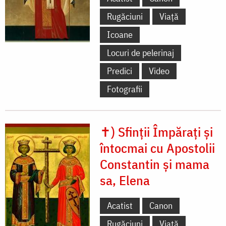
Rugăciuni
Viață
Icoane
Locuri de pelerinaj
Predici
Video
Fotografii
✝) Sfinții Împărați și
întocmai cu Apostolii
Constantin și mama
sa, Elena
Acatist
Canon
Rugăciuni
Viață