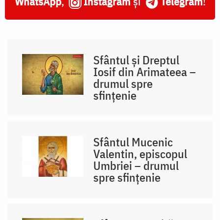
WhatsApp
,
Instagram
și
Telegram
!
Sfântul și Dreptul
Iosif din Arimateea –
drumul spre
sfințenie
Sfântul Mucenic
Valentin, episcopul
Umbriei – drumul
spre sfințenie