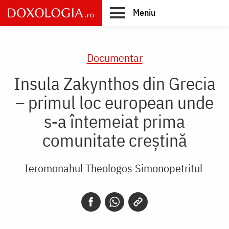
Skip
Meniu
to
main
Main
content
navigation
Documentar
Insula Zakynthos din Grecia
– primul loc european unde
s‐a întemeiat prima
comunitate creștină
Ieromonahul Theologos Simonopetritul