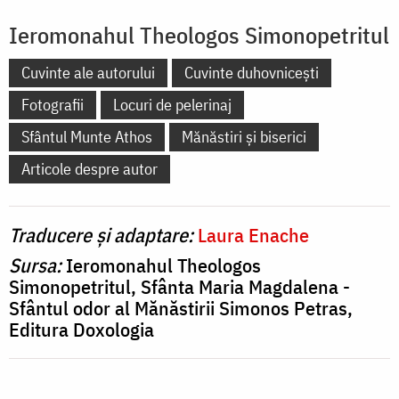
Ieromonahul Theologos Simonopetritul
Cuvinte ale autorului
Cuvinte duhovnicești
Fotografii
Locuri de pelerinaj
Sfântul Munte Athos
Mănăstiri și biserici
Articole despre autor
Traducere și adaptare:
Laura Enache
Sursa:
Ieromonahul Theologos
Simonopetritul, Sfânta Maria Magdalena -
Sfântul odor al Mănăstirii Simonos Petras,
Editura Doxologia