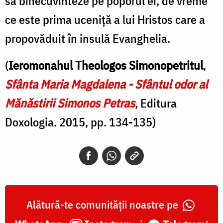
să binecuvinteze pe poporul ei, de vreme
ce este prima uceniță a lui Hristos care a
propovăduit în insulă Evanghelia.
(
Ieromonahul Theologos Simonopetritul
,
Sfânta Maria Magdalena - Sfântul odor al
Mănăstirii Simonos Petras
, Editura
Doxologia. 2015, pp. 134-135)
Alătură-te comunității noastre pe