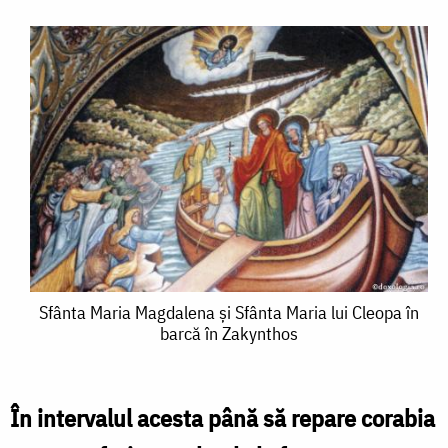
Sfânta
Sfânta Maria Magdalena și Sfânta Maria lui Cleopa în
barcă în Zakynthos
Maria
Magdalena
și
În intervalul acesta până să repare corabia