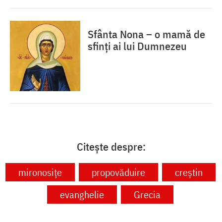
Sfânta Nona – o mamă de
sfinți ai lui Dumnezeu
Citește despre:
mironosițe
propovăduire
creștin
evanghelie
Grecia