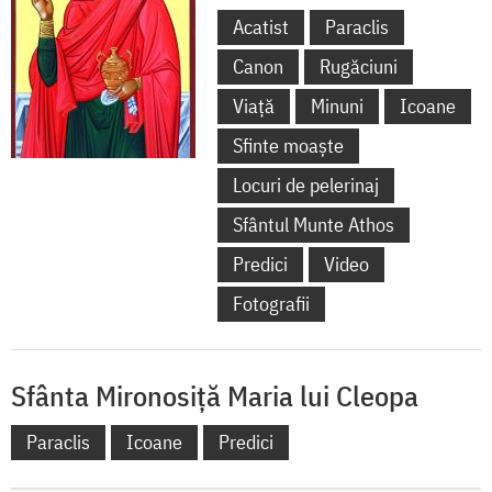
Acatist
Paraclis
Canon
Rugăciuni
Viață
Minuni
Icoane
Sfinte moaște
Locuri de pelerinaj
Sfântul Munte Athos
Predici
Video
Fotografii
Sfânta Mironosiță Maria lui Cleopa
Paraclis
Icoane
Predici