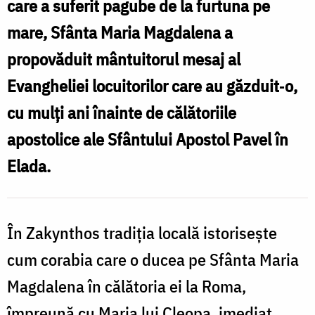
Sfânta
care a suferit pagube de la furtuna pe
Maria
mare, Sfânta Maria Magdalena a
lui
propovăduit mântuitorul mesaj al
Cleopa
Evangheliei locuitorilor care au găzduit‐o,
în
cu mulți ani înainte de călătoriile
barcă
apostolice ale Sfântului Apostol Pavel în
în
Elada.
Zakynthos
În Zakynthos tradiția locală istorisește
cum corabia care o ducea pe Sfânta Maria
Magdalena în călătoria ei la Roma,
împreună cu Maria lui Cleopa, imediat