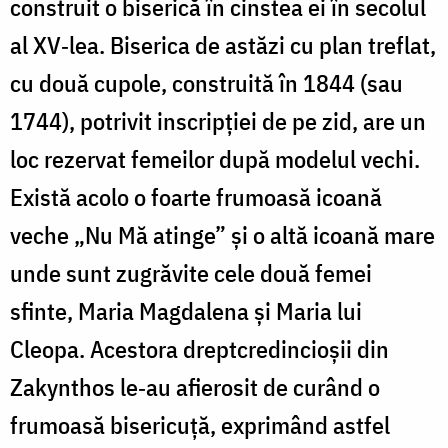
construit o biserică în cinstea ei în secolul
al XV‐lea. Biserica de astăzi cu plan treflat,
cu două cupole, construită în 1844 (sau
1744), potrivit inscripției de pe zid, are un
loc rezervat femeilor după modelul vechi.
Există acolo o foarte frumoasă icoană
veche „Nu Mă atinge” și o altă icoană mare
unde sunt zugrăvite cele două femei
sfinte, Maria Magdalena și Maria lui
Cleopa. Acestora dreptcredincioșii din
Zakynthos le‐au afierosit de curând o
frumoasă bisericuță, exprimând astfel