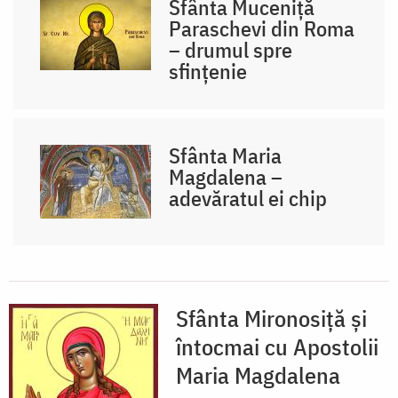
Sfânta Muceniță
Paraschevi din Roma
– drumul spre
sfințenie
Sfânta Maria
Magdalena –
adevăratul ei chip
Sfânta Mironosiță și
întocmai cu Apostolii
Maria Magdalena