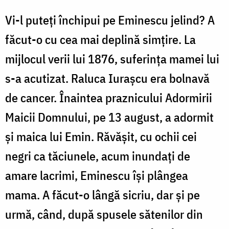
Vi-l puteţi închipui pe Eminescu jelind? A
făcut-o cu cea mai deplină simţire. La
mijlocul verii lui 1876, suferinţa mamei lui
s-a acutizat. Raluca Iurașcu era bolnavă
de cancer. Înaintea praznicului Adormirii
Maicii Domnului, pe 13 august, a adormit
şi maica lui Emin. Răvăşit, cu ochii cei
negri ca tăciunele, acum inundați de
amare lacrimi, Eminescu îşi plângea
mama. A făcut-o lângă sicriu, dar şi pe
urmă, când, după spusele sătenilor din