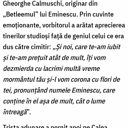
Gheorghe Calmuschi, originar din
„Betleemul” lui Eminescu. Prin cuvinte
emoționante, vorbitorul a arătat aprecierea
tinerilor studioși față de geniul celui ce era
dus către cimitir:
„Şi noi, care te-am iubit
şi te-am preţuit atât de mult, îţi vom
dezmierda cu lacrimi multă vreme
mormântul tău şi-l vom corona cu flori de
tei, pronunţând numele Eminescu, care
conţine în el aşa de mult, cât o lume
întreagă
”.
Trista adunare a pornit apoi pe Calea