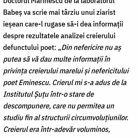
Doctorul Marinescu de la laboratorul
Babeş va scrie mai târziu unui ziarist
ieșean care-l rugase să-i dea informații
despre rezultatele analizei creierului
defunctului poet: „
Din nefericire nu aș
putea să vă dau multe informații în
privința creierului marelui și nefericitului
poet Eminescu. Crierul mi s-a adus de la
Institutul Șuțu într-o stare de
descompunere, care nu permitea un
studiu fin al structurii circumvoluțiunilor.
Creierul era într-adevăr voluminos,