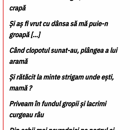
crapă
Şi aş fi vrut cu dânsa să mă puie-n
groapă [...]
Când clopotul sunat-au, plângea a lui
aramă
Şi rătăcit la minte strigam unde eşti,
mamă ?
Priveam în fundul gropii şi lacrimi
curgeau râu