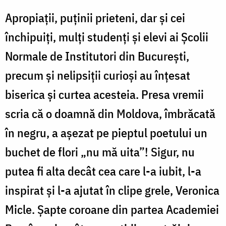
Apropiații, puținii prieteni, dar și cei
închipuiți, mulți studenți și elevi ai Școlii
Normale de Institutori din București,
precum și nelipsiții curioși au înțesat
biserica și curtea acesteia. Presa vremii
scria că o doamnă din Moldova, îmbrăcată
în negru, a aşezat pe pieptul poetului un
buchet de flori „nu mă uita”! Sigur, nu
putea fi alta decât cea care l-a iubit, l-a
inspirat şi l-a ajutat în clipe grele, Veronica
Micle. Șapte coroane din partea Academiei