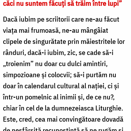
căci nu suntem făcuţi să trăim între lupi”
Dacă iubim pe scriitorii care ne-au făcut
viaţa mai frumoasă, ne-au mângâiat
clipele de singurătate prin măiestritele lor
rânduri, dacă-i iubim, zic, se cade să-i
„troienim” nu doar cu dulci amintiri,
simpozioane şi colocvii; să-i purtăm nu
doar în calendarul cultural al naţiei, ci şi
într-un pomelnic al inimii şi, de ce nu?,
chiar în cel de la dumnezeiasca Liturghie.
Este, cred, cea mai convingătoare dovadă
de nesfârşită recunoştinţă să ne rugăm şi