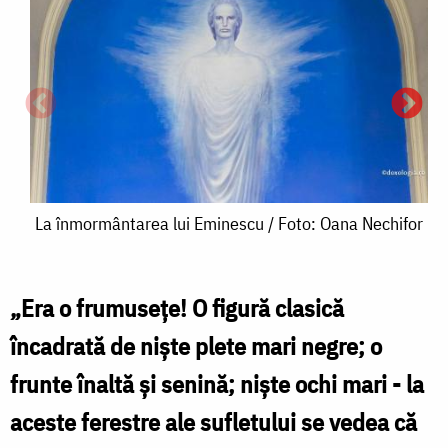
La
La înmormântarea lui Eminescu / Foto: Oana Nechifor
înmormântarea
lui
„Era o frumusețe! O figură clasică
Eminescu
încadrată de niște plete mari negre; o
/
frunte înaltă și senină; niște ochi mari - la
Foto:
aceste ferestre ale sufletului se vedea că
Oana
l