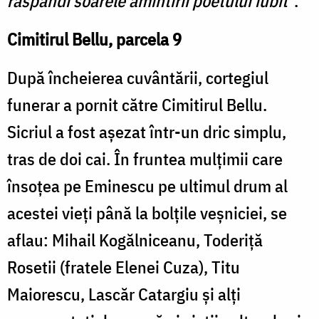
răspândi soarele amintirii poetului iubit
”.
Cimitirul Bellu, parcela 9
După încheierea cuvântării, cortegiul
funerar a pornit către Cimitirul Bellu.
Sicriul a fost așezat într-un dric simplu,
tras de doi cai. În fruntea mulțimii care
însoțea pe Eminescu pe ultimul drum al
acestei vieți până la bolțile veșniciei, se
aflau: Mihail Kogălniceanu, Toderiță
Rosetii (fratele Elenei Cuza), Titu
Maiorescu, Lascăr Catargiu și alți