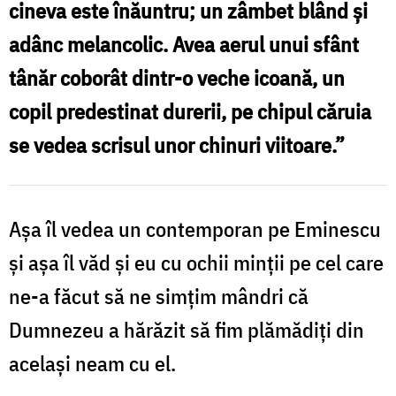
cineva este înăuntru; un zâmbet blând și
Nechifor
adânc melancolic. Avea aerul unui sfânt
tânăr coborât dintr-o veche icoană, un
copil predestinat durerii, pe chipul căruia
se vedea scrisul unor chinuri viitoare.”
Aşa îl vedea un contemporan pe Eminescu
şi aşa îl văd şi eu cu ochii minţii pe cel care
ne-a făcut să ne simţim mândri că
Dumnezeu a hărăzit să fim plămădiți din
acelaşi neam cu el.