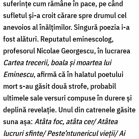
suferințe cum rămâne în pace, pe când
sufletul și-a croit cărare spre drumul cel
anevoios al înălțimilor. Singură poezia i-a
fost alături. Reputatul eminescolog,
profesorul Nicolae Georgescu, în lucrarea
Cartea trecerii, boala şi moartea lui
Eminescu
, afirmă că în halatul poetului
mort s-au găsit două strofe, probabil
ultimele sale versuri compuse în durere și
deplină revelație. Unul din catrenele găsite
suna așa:
Atâta foc, atâta cer/
Atâtea
lucruri sfinte/
Peste’ntunericul vieţii/
Ai