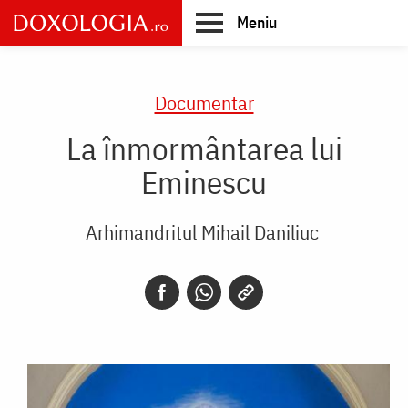
Skip
Meniu
to
main
Main
content
navigation
Documentar
La înmormântarea lui
Eminescu
Arhimandritul Mihail Daniliuc