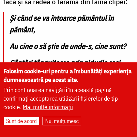
facă și să redea o fărâmă din taina clipei:
Şi când se va întoarce pământul în
pământ,
Au cine o să ştie de unde-s, cine sunt?
Cântări tânguitoare prin zidurile reci
Folosim cookie-uri pentru a îmbunătăți experiența
Cerşi-vor pentru mine repaosul de
dumneavoastră pe acest site.
Prin continuarea navigării în această pagină
veci.
confirmați acceptarea utilizării fișierelor de tip
cookie.
Mai multe informații
Sunt de acord
Nu, mulțumesc