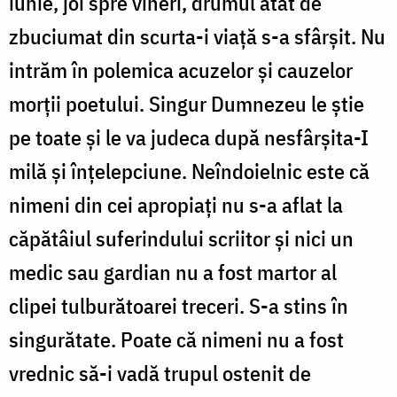
iunie, joi spre vineri, drumul atât de
zbuciumat din scurta-i viață s-a sfârșit. Nu
intrăm în polemica acuzelor și cauzelor
morții poetului. Singur Dumnezeu le știe
pe toate și le va judeca după nesfârșita-I
milă și înțelepciune. Neîndoielnic este că
nimeni din cei apropiați nu s-a aflat la
căpătâiul suferindului scriitor și nici un
medic sau gardian nu a fost martor al
clipei tulburătoarei treceri. S-a stins în
singurătate. Poate că nimeni nu a fost
vrednic să-i vadă trupul ostenit de