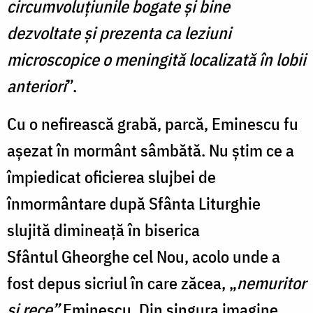
circumvoluțiunile bogate și bine
dezvoltate și prezenta ca leziuni
microscopice o meningită localizată în lobii
anteriori
”.
Cu o nefirească grabă, parcă, Eminescu fu
așezat în mormânt sâmbătă. Nu ştim ce a
împiedicat oficierea slujbei de
înmormântare după Sfânta Liturghie
slujită dimineață în biserica
Sfântul Gheorghe cel Nou, acolo unde a
fost depus sicriul în care zăcea, „
nemuritor
și rece”
Eminescu. Din singura imagine