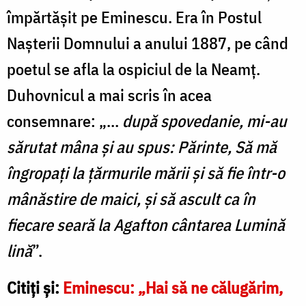
împărtășit pe Eminescu. Era în Postul
Nașterii Domnului a anului 1887, pe când
poetul se afla la ospiciul de la Neamț.
Duhovnicul a mai scris în acea
consemnare: „…
după spovedanie, mi-au
sărutat mâna şi au spus: Părinte, Să mă
îngropaţi la ţărmurile mării şi să fie într-o
mânăstire de maici, şi să ascult ca în
fiecare seară la Agafton cântarea Lumină
lină
”.
Citiţi şi:
Eminescu: „Hai să ne călugărim,