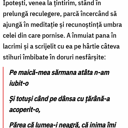
Ipoteşti, venea la ţintirim, stând în
prelungă reculegere, parcă încercând să
ajungă în meditaţie şi recunoştinţă umbra
celei din care pornise. A înmuiat pana în
lacrimi şi a scrijelit cu ea pe hârtie câteva
stihuri îmbibate în doruri nesfârșite:
Pe maică-mea sărmana atâta n-am
iubit-o
Şi totuşi când pe dânsa cu țărână-a
acoperit-o,
Părea că lumea-i neagră, că inima îmi