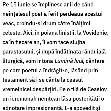
Pe 15 iunie se împlinesc anii de când
neînţelesul poet a ferit perdeaua acestui
veac, croindu-şi drum către înălţimi
celeste. Aici, în poiana liniştii, la Vovidenie,
ca în fiecare an, îi vom face slujba
parastasului, şi după îndătinata rânduială
liturgică, vom intona
Lumină lină
, cântare
pe care poetul a îndrăgit-o, lăsând prin
testament să i se cânte la ceasul
vremelnicei despărțiri. Pe o filă de Ceaslov
un ieromonah nemțean lăsa posterității o
adnotare impresionantă. L-a spovedit și