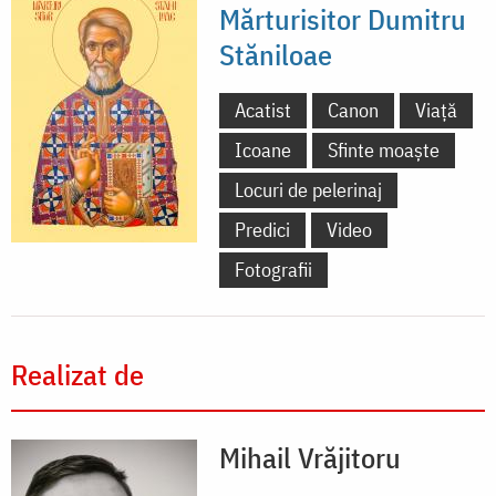
Mărturisitor Dumitru
Stăniloae
Acatist
Canon
Viață
Icoane
Sfinte moaște
Locuri de pelerinaj
Predici
Video
Fotografii
Realizat de
Mihail Vrăjitoru