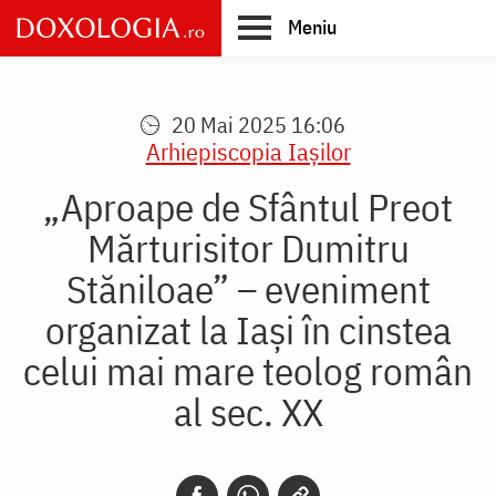
Skip
Meniu
to
main
Main
content
navigation
20 Mai 2025 16:06
Arhiepiscopia Iaşilor
„Aproape de Sfântul Preot
Mărturisitor Dumitru
Stăniloae” – eveniment
organizat la Iași în cinstea
celui mai mare teolog român
al sec. XX