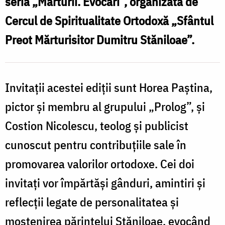
seria „Mărturii. Evocări”, organizată de
la
Cercul de Spiritualitate Ortodoxă „Sfântul
Iași
Preot Mărturisitor Dumitru Stăniloae”.
Invitații acestei ediții sunt Horea Paștina,
pictor și membru al grupului „Prolog”, și
Costion Nicolescu, teolog și publicist
cunoscut pentru contribuțiile sale în
promovarea valorilor ortodoxe. Cei doi
invitați vor împărtăși gânduri, amintiri și
reflecții legate de personalitatea și
moștenirea părintelui Stăniloae, evocând