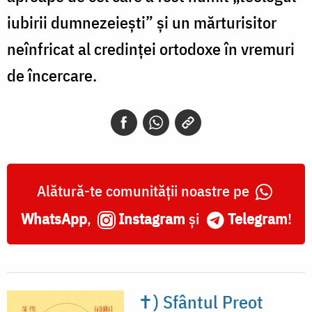
iubirii dumnezeiești” și un mărturisitor
neînfricat al credinței ortodoxe în vremuri
de încercare.
Alătură-te comunității noastre pe
WhatsApp
,
Instagram
și
Telegram
!
✝) Sfântul Preot