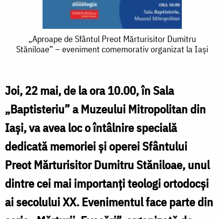
„Aproape
„Aproape de Sfântul Preot Mărturisitor Dumitru
Stăniloae” – eveniment comemorativ organizat la Iași
de
Sfântul
Preot
Joi, 22 mai, de la ora 10.00, în Sala
Mărturisitor
„Baptisteriu” a Muzeului Mitropolitan din
Dumitru
Iași, va avea loc o întâlnire specială
Stăniloae”
dedicată memoriei și operei Sfântului
–
Preot Mărturisitor Dumitru Stăniloae, unul
eveniment
dintre cei mai importanți teologi ortodocși
comemorativ
ai secolului XX. Evenimentul face parte din
organizat