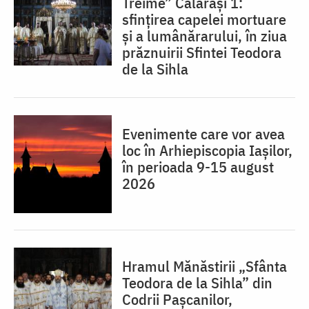
Treime” Călărași 1:
sfințirea capelei mortuare
și a lumânărarului, în ziua
prăznuirii Sfintei Teodora
de la Sihla
Evenimente care vor avea
loc în Arhiepiscopia Iaşilor,
în perioada 9-15 august
2026
Hramul Mănăstirii „Sfânta
Teodora de la Sihla” din
Codrii Pașcanilor,