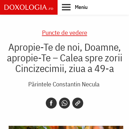
Skip
Meniu
to
main
Main
content
navigation
Puncte de vedere
Apropie-Te de noi, Doamne,
apropie-Te – Calea spre zorii
Cincizecimii, ziua a 49-a
Părintele Constantin Necula