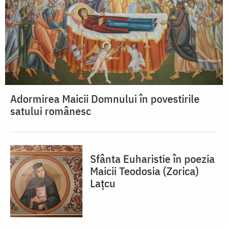
Adormirea Maicii Domnului în povestirile
satului românesc
Sfânta Euharistie în poezia
Maicii Teodosia (Zorica)
Lațcu