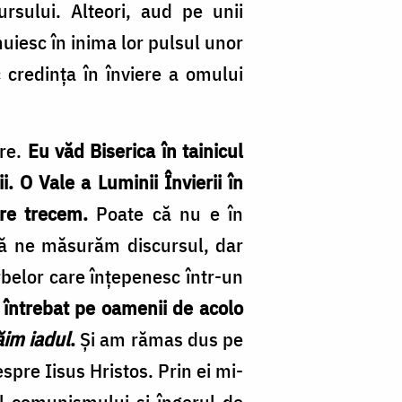
ursului. Alteori, aud pe unii
uiesc în inima lor pulsul unor
c credința în înviere a omului
ire.
Eu văd Biserica în tainicul
i. O Vale a Luminii Învierii în
re trecem.
Poate că nu e în
 să ne măsurăm discursul, dar
rbelor care înțepenesc într-un
 întrebat pe oamenii de acolo
răim iadul
.
Și am rămas dus pe
spre Iisus Hristos. Prin ei mi-
l comunismului și îngerul de