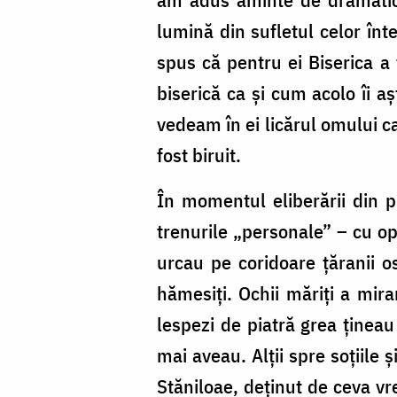
lumină din sufletul celor înt
spus că pentru ei Biserica a 
biserică ca și cum acolo îi aș
vedeam în ei licărul omului ca
fost biruit.
În momentul eliberării din p
trenurile „personale” – cu opr
urcau pe coridoare țăranii o
hămesiți. Ochii măriți a mirar
lespezi de piatră grea țineau
mai aveau. Alții spre soțiile ș
Stăniloae, deținut de ceva vr