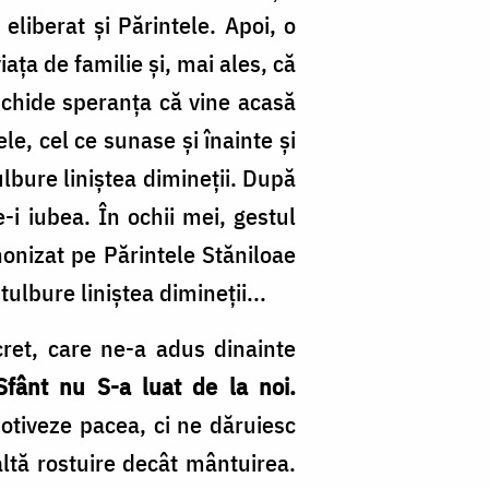
eliberat și Părintele. Apoi, o
ața de familie și, mai ales, că
eschide speranța că vine acasă
le, cel ce sunase și înainte și
ulbure liniștea dimineții. După
e-i iubea. În ochii mei, gestul
anonizat pe Părintele Stăniloae
ulbure liniștea dimineții...
cret, care ne-a adus dinainte
fânt nu S-a luat de la noi.
otiveze pacea, ci ne dăruiesc
altă rostuire decât mântuirea.