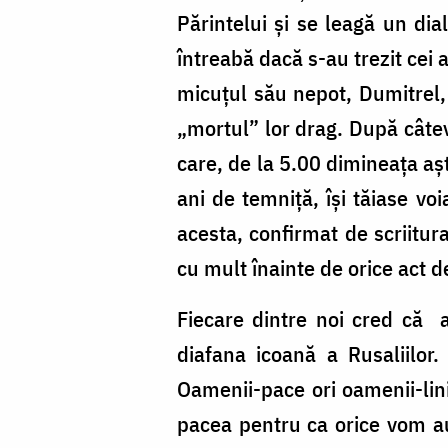
Părintelui și se leagă un dia
întreabă dacă s-au trezit cei 
micuțul său nepot, Dumitrel, 
„mortul” lor drag. După câteva
care, de la 5.00 dimineața așt
ani de temniță, își tăiase voi
acesta, confirmat de scriitura
cu mult înainte de orice act d
Fiecare dintre noi cred că a
diafana icoană a Rusaliilor
Oamenii-pace ori oamenii-lin
pacea pentru ca orice vom auz