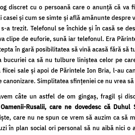
log discret cu o persoană care o anunță că va fi 
ai casei și cum se simte și află amănunte despre vi
s-a trezit. Telefonul se închide și în casă se d
 clipe de euforie, sună iar telefonul. Era Părinte
epta în gară posibilitatea să vină acasă fără să t
a bucuriei ca să nu tulbure liniștea celor pe car
 fiicei sale și apoi de Părintele Ion Bria, l-au c
e canonizare. Simplitatea sfințeniei ce nu vrea să t
vem câte un astfel de om gingaș, fragil și dis
.
Oamenii-Rusalii, care ne dovedesc că Duhul S
iște, care nu ne spun ce vrem să auzim ca să m
i în plan social ori personal să nu aibă nici o 