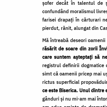
șofer decât în talentul de ș
confundând moralismul livresc
farisei drapați în cărturari 
pierdut, rănit, alungat din C
Mă întreabă deseori oamenii c
răsărit de soare din zorii Înv
care suntem așteptați să ne
registrul definirii dogmatic
simt că oamenii pricep mai uș
rictus superficial propovădu
ce este Biserica. Unul dintre 
gânduri și nu mi-am mai întors
am adus aminte de dramatica