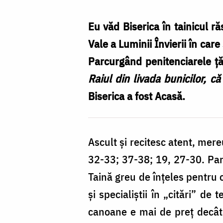
mijlocul
furtunii
Eu văd Biserica în tainicul ră
/
Vale a Luminii Învierii în car
Foto:
Parcurgând penitenciarele țăr
Bogdan
Raiul din livada bunicilor, că
Zamfirescu
Biserica a fost Acasă.
Ascult și recitesc atent, mer
32-33; 37-38; 19, 27-30. Pare
Taină greu de înțeles pentru ce
și specialiștii în „citări” de
canoane e mai de preț decât