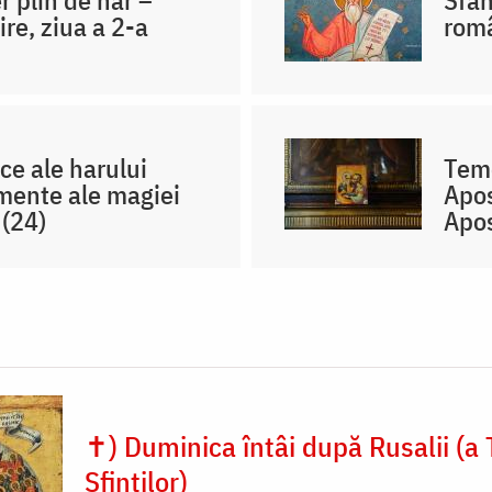
r plin de har –
Sfân
re, ziua a 2-a
româ
ce ale harului
Teme
mente ale magiei
Apos
 (24)
Apos
✝) Duminica întâi după Rusalii (a 
Sfinților)