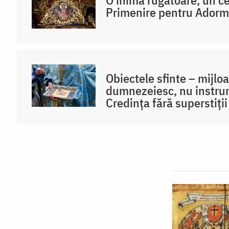
O inimă rugătoare, un ce
Primenire pentru Adormi
Obiectele sfinte – mijloa
dumnezeiesc, nu instru
Credința fără superstiții