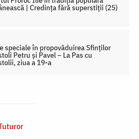
tul Proroc Ilie în tradiția populară
nească | Credința fără superstiții (25)
 speciale în propovăduirea Sfinților
toli Petru și Pavel – La Pas cu
tolii, ziua a 19-a
Tuturor