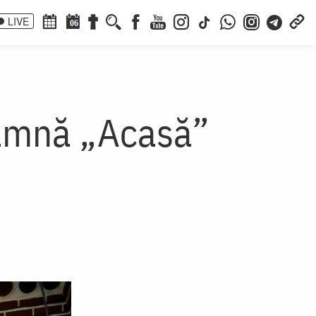
LIVE
06
seamnă „Acasă”