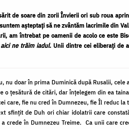
sărit de soare din zorii Învierii ori sub roua apri
e suntem așteptați să ne zvântăm lacrimile din Va
ii, am întrebat pe oamenii de acolo ce este Bise
 aici ne trăim iadul
. Unii dintre cei eliberați de
eu, nu doar în prima Duminică după Rusalii, cele a
 o țesătură de citări, dar înțelegem din ea taina
i care, fie nu cred în Dumnezeu, fie Îl reduc la tex
 text sfințit de Duh ori chiar idolatrii care consta
 a crede în Dumnezeu Treime. Ca unii care cre