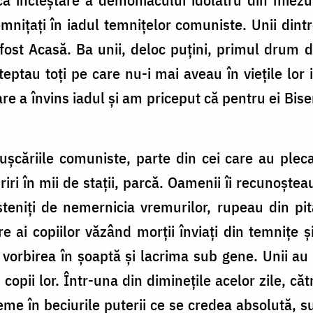
emnițați în iadul temnițelor comuniste. Unii dintr
fost Acasă. Ba unii, deloc puțini, primul drum 
teptau toți pe care nu-i mai aveau în viețile lor 
re a învins iadul și am priceput că pentru ei Bis
ușcăriile comuniste, parte din cei care au pleca
iri în mii de stații, parcă. Oamenii îi recunoște
steniți de nemernicia vremurilor, rupeau din pi
e ai copiilor văzând morții înviați din temnițe ș
 vorbirea în șoaptă și lacrima sub gene. Unii au
i copii lor. Într-una din diminețile acelor zile, că
eme în beciurile puterii ce se credea absolută, 