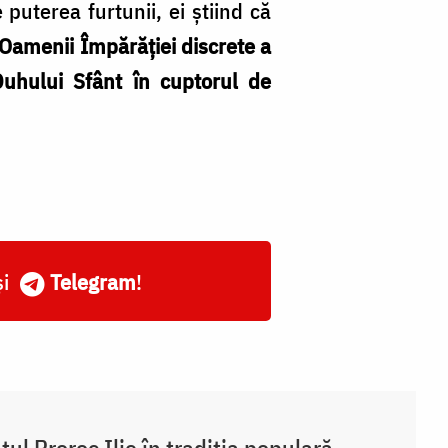
 puterea furtunii, ei știind că
Oamenii Împărăției discrete a
Duhului Sfânt în cuptorul de
și
Telegram
!