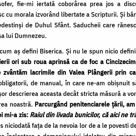
ofer, fie-mi iertată coborârea prea jos a disc
 cu morala izvorând libertate a Scripturii. Și băn
nedestinși de Duhul Sfânt. Saducheii care rănes
asa lui Dumnezeu.
um aș defini Biserica. Și nu le spun nicio defin
ierii ori sub roua aprinsă ca de foc a Cincizecimi
 zvântăm lacrimile din Valea Plângerii prin ca
e obligatorii, de manual, în care ne-am obișnuit
or descrierea aceasta decât stricta măsură a vo
irea noastră.
Parcurgând penitenciarele țării, am
ei mi-a zis:
Raiul din livada bunicilor, că aici ne t
 niciodată fața de la nevoia lor de a le povesti de
 încleștare a demoniacului idolatru din miezu