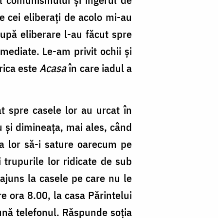
e cei eliberați de acolo mi-au
după eliberare l-au făcut spre
imediate. Le-am privit ochii și
erica este
Acasa
în care iadul a
t spre casele lor au urcat în
au și dimineața, mai ales, când
ta lor să-i sature oarecum pe
i trupurile lor ridicate de sub
 ajuns la casele pe care nu le
tre ora 8.00, la casa Părintelui
sună telefonul. Răspunde soția