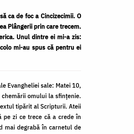
nsă ca de foc a Cincizecimii. O
lea Plângerii prin care trecem.
rica. Unul dintre ei mi-a zis:
 acolo mi-au spus că pentru ei
le Evangheliei sale: Matei 10,
 chemării omului la sfințenie.
tul tipărit al Scripturii. Ateii
tă pe zi ce trece că a crede în
d mai degrabă în carnetul de