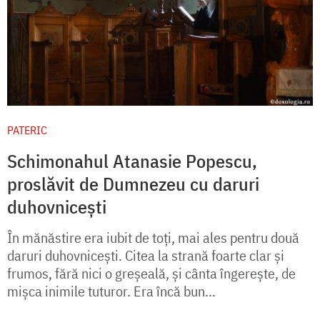
PATERIC
Schimonahul Atanasie Popescu,
proslăvit de Dumnezeu cu daruri
duhovnicești
În mănăstire era iubit de toţi, mai ales pentru două
daruri duhovniceşti. Citea la strană foarte clar şi
frumos, fără nici o greşeală, şi cânta îngereşte, de
mişca inimile tuturor. Era încă bun...