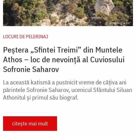
LOCURI DE PELERINAJ
Peștera „Sfintei Treimi” din Muntele
Athos – loc de nevoință al Cuviosului
Sofronie Saharov
La această katismă a pustnicit vreme de câţiva ani
părintele Sofronie Saharov, ucenicul Sfântului Siluan
Athonitul şi primul său biograf.
citește mai mult