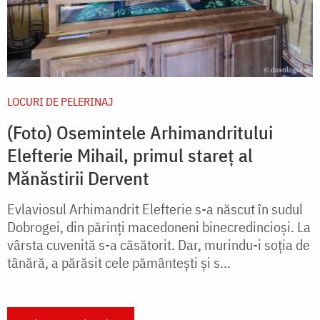
LOCURI DE PELERINAJ
(Foto) Osemintele Arhimandritului
Elefterie Mihail, primul stareț al
Mănăstirii Dervent
Evlaviosul Arhimandrit Elefterie s-a născut în sudul
Dobrogei, din părinţi macedoneni binecredincioşi. La
vârsta cuvenită s-a căsătorit. Dar, murindu-i soţia de
tânără, a părăsit cele pământeşti şi s...