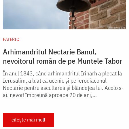
PATERIC
Arhimandritul Nectarie Banul,
nevoitorul român de pe Muntele Tabor
În anul 1843, când arhimandritul Irinarh a plecat la
Ierusalim, a luat ca ucenic şi pe ierodiaconul
Nectarie pentru ascultarea şi blândeţea lui. Acolo s-
au nevoit împreună aproape 20 de ani,...
citește mai mult