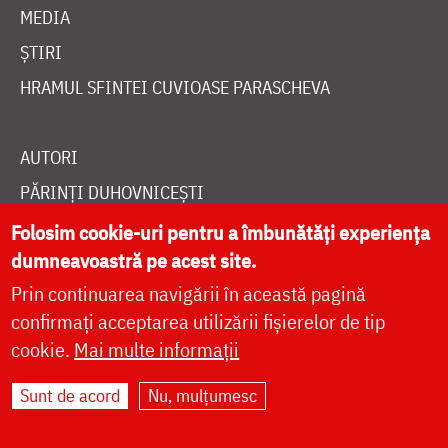
MEDIA
ȘTIRI
HRAMUL SFINTEI CUVIOASE PARASCHEVA
AUTORI
PĂRINȚI DUHOVNICEȘTI
MAICI CU VIAȚĂ DUHOVNICEASCĂ
Folosim cookie-uri pentru a îmbunătăți experiența
dumneavoastră pe acest site.
TEMATICĂ
Prin continuarea navigării în această pagină
SINAXAR ALFABETIC
confirmați acceptarea utilizării fișierelor de tip
MĂNĂSTIRI ȘI BISERICI
cookie.
Mai multe informații
CALENDAR ORTODOX
Sunt de acord
Nu, mulțumesc
WIDGET DOXOLOGIA
RADIO DOXOLOGIA