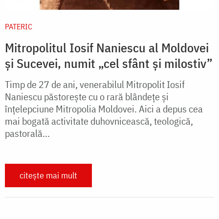
PATERIC
Mitropolitul Iosif Naniescu al Moldovei
şi Sucevei, numit „cel sfânt şi milostiv”
Timp de 27 de ani, venerabilul Mitropolit Iosif
Naniescu păstoreşte cu o rară blândeţe şi
înţelepciune Mitropolia Moldovei. Aici a depus cea
mai bogată activitate duhovnicească, teologică,
pastorală...
citește mai mult