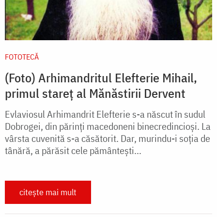
FOTOTECĂ
(Foto) Arhimandritul Elefterie Mihail,
primul stareț al Mănăstirii Dervent
Evlaviosul Arhimandrit Elefterie s-a născut în sudul
Dobrogei, din părinţi macedoneni binecredincioşi. La
vârsta cuvenită s-a căsătorit. Dar, murindu-i soţia de
tânără, a părăsit cele pământeşti...
citește mai mult