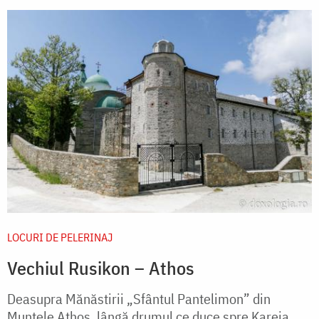
LOCURI DE PELERINAJ
Vechiul Rusikon – Athos
Deasupra Mănăstirii „Sfântul Pantelimon” din
Muntele Athos, lângă drumul ce duce spre Kareia,