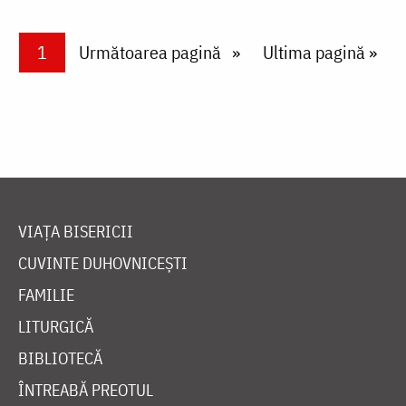
Paginare
Current page
1
Next page
Următoarea pagină
Last page
Ultima pagină »
VIAȚA BISERICII
CUVINTE DUHOVNICEȘTI
FAMILIE
LITURGICĂ
BIBLIOTECĂ
ÎNTREABĂ PREOTUL