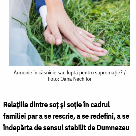
Armonie
Armonie în căsnicie sau luptă pentru supremație? /
Foto: Oana Nechifor
în
căsnicie
sau
Relaţiile dintre soţ şi soţie în cadrul
luptă
familiei par a se rescrie, a se redefini, a se
pentru
îndepărta de sensul stabilit de Dumnezeu
supremație?