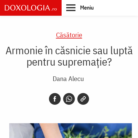
Skip
Meniu
to
main
Main
content
navigation
Căsătorie
Armonie în căsnicie sau luptă
pentru supremație?
Dana Alecu