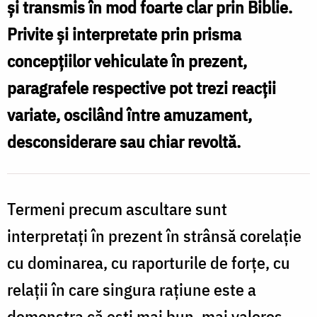
şi transmis în mod foarte clar prin Biblie.
/
Privite şi interpretate prin prisma
Foto:
concepţiilor vehiculate în prezent,
Oana
paragrafele respective pot trezi reacţii
Nechifor
variate, oscilând între amuzament,
desconsiderare sau chiar revoltă.
Termeni precum ascultare sunt
interpretaţi în prezent în strânsă corelaţie
cu dominarea, cu raporturile de forţe, cu
relaţii în care singura raţiune este a
demonstra că eşti mai bun, mai valoros,