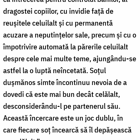
dragostei copiilor, cu invidie faţă de
reuşitele celuilalt şi cu permanentă
acuzare a neputinţelor sale, precum şi cu o
împotrivire automată la părerile celuilalt
despre cele mai multe teme, ajungându-se
astfel la o luptă neîncetată. Soţul
duşmănos simte încontinuu nevoia de a
dovedi că este mai bun decât celălalt,
desconsiderându-l pe partenerul său.
Această încercare este un joc dublu, în
care fiecare soţ încearcă să îl depăşească