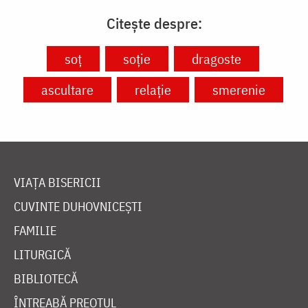
Citește despre:
soț
soție
dragoste
ascultare
relație
smerenie
VIAȚA BISERICII
CUVINTE DUHOVNICEȘTI
FAMILIE
LITURGICĂ
BIBLIOTECĂ
ÎNTREABĂ PREOTUL