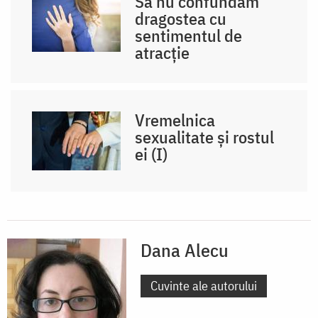
Să nu confundăm
dragostea cu
sentimentul de
atracție
Vremelnica
sexualitate și rostul
ei (I)
Dana Alecu
Cuvinte ale autorului