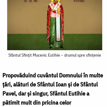
Sfântul
Sfântul Sfințit Mucenic Eutihie – drumul spre sfințenie
Sfințit
Mucenic
Propovăduind cuvântul Domnului în multe
Eutihie
țări, alături de Sfântul Ioan și de Sfântul
–
Pavel, dar și singur, Sfântul Eutihie a
drumul
pătimit mult din pricina celor
spre