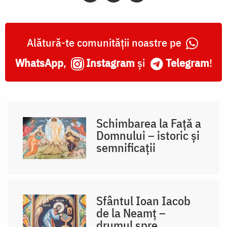
Alătură-te comunității noastre pe
WhatsApp
,
Instagram
și
Telegram
!
Schimbarea la Față a
Domnului – istoric și
semnificații
Sfântul Ioan Iacob
de la Neamț –
drumul spre