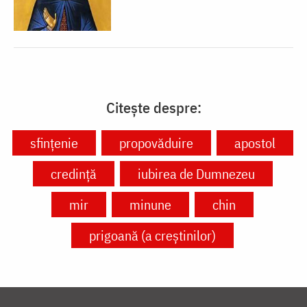
Citește despre:
sfințenie
propovăduire
apostol
credință
iubirea de Dumnezeu
mir
minune
chin
prigoană (a creștinilor)