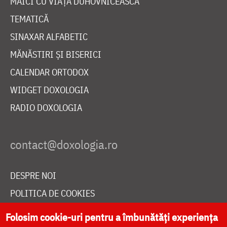
MAICI CU VIAȚĂ DUHOVNICEASCĂ
TEMATICĂ
SINAXAR ALFABETIC
MĂNĂSTIRI ȘI BISERICI
CALENDAR ORTODOX
WIDGET DOXOLOGIA
RADIO DOXOLOGIA
DESPRE NOI
POLITICA DE COOKIES
DONEAZĂ ONLINE PENTRU CATEDRALA NAȚIONALĂ
Folosim cookie-uri pentru a îmbunătăți experiența