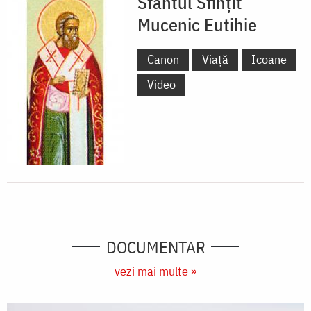
Sfântul Sfințit
Mucenic Eutihie
Canon
Viață
Icoane
Video
DOCUMENTAR
vezi mai multe »