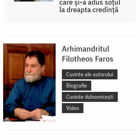
care și-a adus soțul
la dreapta credință
Arhimandritul
Filotheos Faros
Cuvinte ale autorului
Biografie
Cuvinte duhovnicești
Video