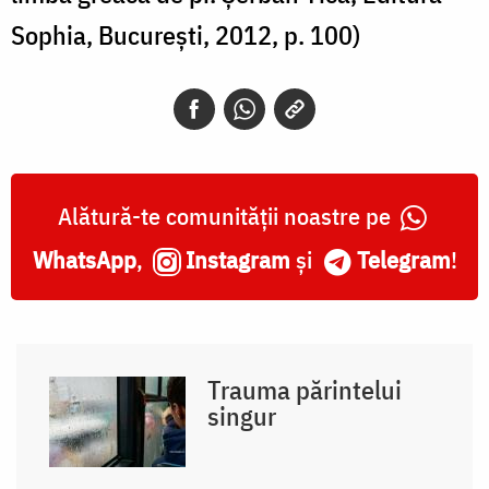
Sophia, Bucureşti, 2012, p. 100)
Alătură-te comunității noastre pe
WhatsApp
,
Instagram
și
Telegram
!
Trauma părintelui
singur