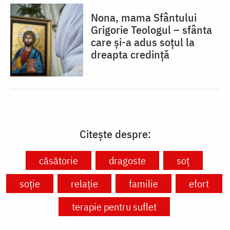
Nona, mama Sfântului
Grigorie Teologul – sfânta
care și-a adus soțul la
dreapta credință
Citește despre:
căsătorie
dragoste
soț
soție
relație
familie
efort
terapie pentru suflet