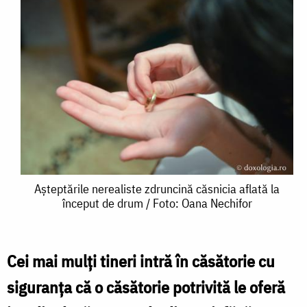
Așteptările
Așteptările nerealiste zdruncină căsnicia aflată la
început de drum / Foto: Oana Nechifor
nerealiste
zdruncină
căsnicia
Cei mai mulţi tineri intră în căsătorie cu
aflată
siguranţa că o căsătorie potrivită le oferă
la