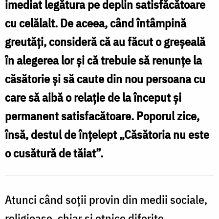
imediat legătura pe deplin satisfăcătoare
început
cu celălalt. De aceea, când întâmpină
de
greutăţi, consideră că au făcut o greşeală
drum
în alegerea lor şi că trebuie să renunţe la
/
căsătorie şi să caute din nou persoana cu
Foto:
care să aibă o relaţie de la început şi
Oana
permanent satisfacătoare. Poporul zice,
Nechifor
însă, destul de înţelept „Căsătoria nu este
o cusătură de tăiat”.
Atunci când soţii provin din medii sociale,
religioase, chiar şi etnice diferite,