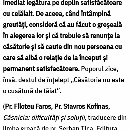
imediat legătura pe deplin satisfăcătoare
cu celălalt. De aceea, când întâmpină
greutăţi, consideră că au făcut o greşeală
în alegerea lor şi că trebuie să renunţe la
căsătorie şi să caute din nou persoana cu
care să aibă o relaţie de la început şi
permanent satisfacătoare.
Poporul zice,
însă, destul de înţelept „Căsătoria nu este
o cusătură de tăiat”.
(
Pr. Filoteu Faros
,
Pr. Stavros Kofinas
,
Căsnicia: dificultăţi şi soluţii,
traducere din
limba greacă de pr. Şerban Tica, Editura