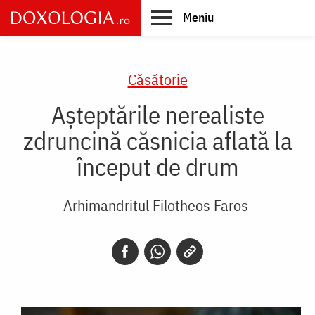
Skip
Meniu
to
main
Main
content
navigation
Căsătorie
Așteptările nerealiste
zdruncină căsnicia aflată la
început de drum
Arhimandritul Filotheos Faros