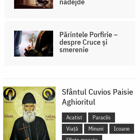
nădejde
Părintele Porfirie –
despre Cruce și
smerenie
Sfântul Cuvios Paisie
Aghioritul
Acatist
Paraclis
Viață
Minuni
Icoane
Sfinte moaște