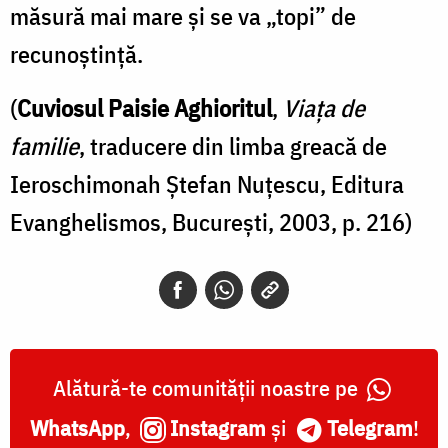
măsură mai mare şi se va „topi” de
recunoştinţă.
(
Cuviosul Paisie Aghioritul
,
Viața de
familie
, traducere din limba greacă de
Ieroschimonah Ştefan Nuţescu, Editura
Evanghelismos, București, 2003, p. 216)
Alătură-te comunității noastre pe
WhatsApp
,
Instagram
și
Telegram
!