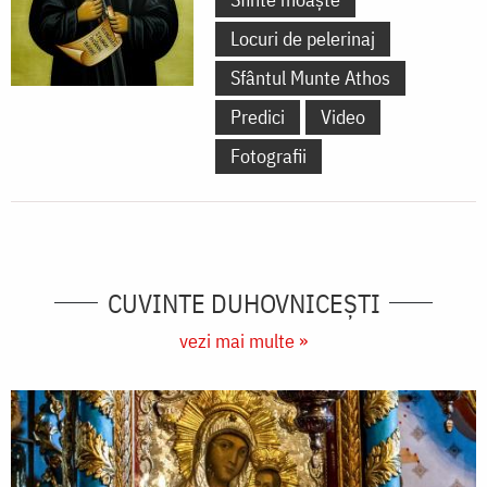
Locuri de pelerinaj
Sfântul Munte Athos
Predici
Video
Fotografii
CUVINTE DUHOVNICEȘTI
vezi mai multe »