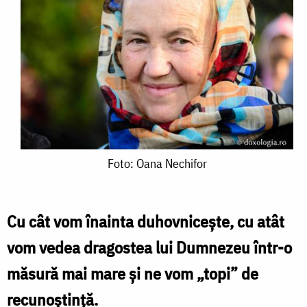
Foto:
Foto: Oana Nechifor
Oana
Nechifor
Cu cât vom înainta duhovniceşte, cu atât
vom vedea dragostea lui Dumnezeu într-o
măsură mai mare şi ne vom „topi” de
recunoştinţă.