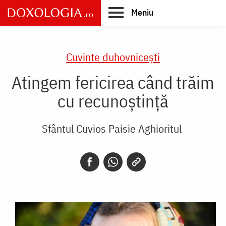
Skip
Meniu
to
main
Main
content
navigation
Cuvinte duhovnicești
Atingem fericirea când trăim
cu recunoștință
Sfântul Cuvios Paisie Aghioritul