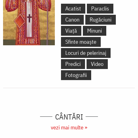
Acatist
Paraclis
Canon
Rugăciuni
Viață
Minuni
Sfinte moaște
Locuri de pelerinaj
Predici
Video
Fotografii
CÂNTĂRI
vezi mai multe »