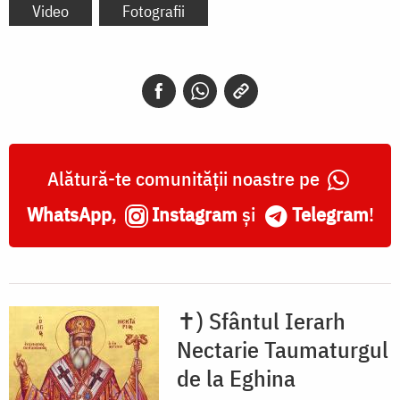
Video
Fotografii
Alătură-te comunității noastre pe
WhatsApp
,
Instagram
și
Telegram
!
✝) Sfântul Ierarh
Nectarie Taumaturgul
de la Eghina