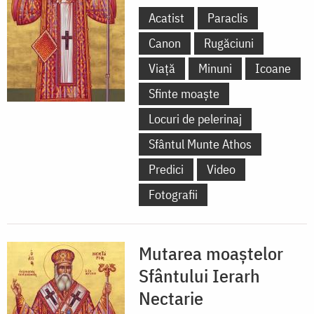
Acatist
Paraclis
Canon
Rugăciuni
Viață
Minuni
Icoane
Sfinte moaște
Locuri de pelerinaj
Sfântul Munte Athos
Predici
Video
Fotografii
Mutarea moaștelor
Sfântului Ierarh
Nectarie