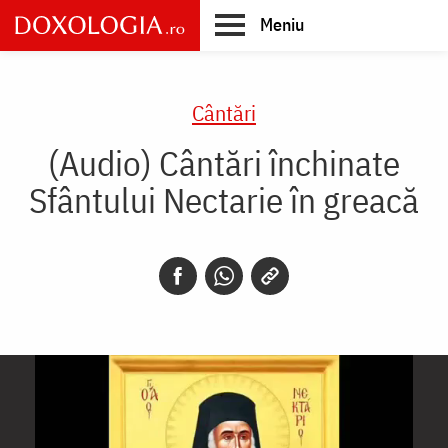
Skip
Meniu
to
main
Main
content
navigation
Cântări
(Audio) Cântări închinate
Sfântului Nectarie în greacă