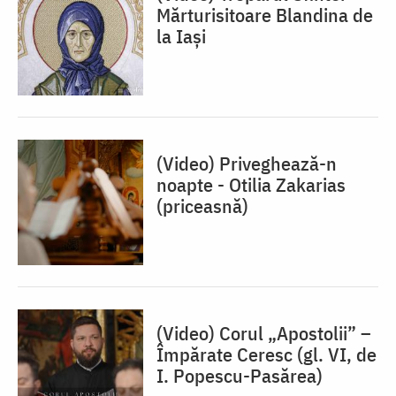
Mărturisitoare Blandina de
la Iași
(Video) Priveghează-n
noapte - Otilia Zakarias
(priceasnă)
(Video) Corul „Apostolii” –
⁠Împărate Ceresc (gl. VI, de
I. Popescu-Pasărea)