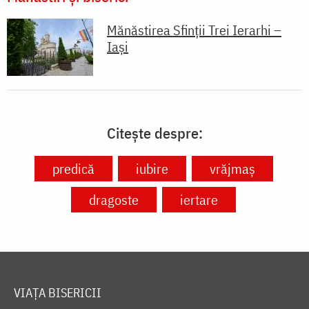
Mănăstirea Sfinții Trei Ierarhi –
Iași
Citește despre:
predică
iubire
vrăjmaș
dragoste
iertare
VIAȚA BISERICII