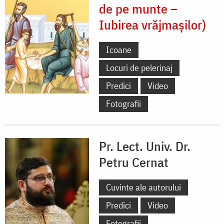
de pe munte –
Iubirea vrăjmașilor)
Icoane
Locuri de pelerinaj
Predici
Video
Fotografii
Pr. Lect. Univ. Dr.
Petru Cernat
Cuvinte ale autorului
Predici
Video
Fotografii