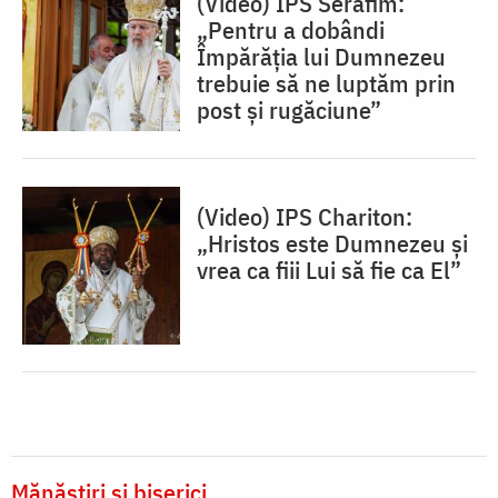
(Video) IPS Serafim:
„Pentru a dobândi
Împărăția lui Dumnezeu
trebuie să ne luptăm prin
post și rugăciune”
(Video) IPS Chariton:
„Hristos este Dumnezeu și
vrea ca fiii Lui să fie ca El”
Mănăstiri și biserici