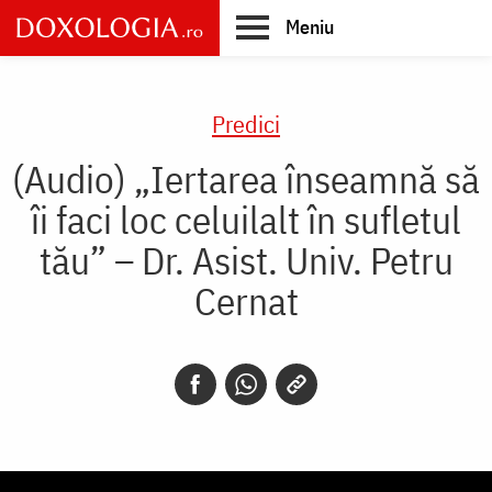
Skip
Meniu
to
main
Main
content
navigation
Predici
(Audio) „Iertarea înseamnă să
îi faci loc celuilalt în sufletul
tău” – Dr. Asist. Univ. Petru
Cernat