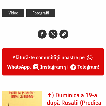
Video
Fotografii
Alătură-te comunității noastre pe
WhatsApp
,
Instagram
și
Telegram
!
✝) Duminica a 19-a
după Rusalii (Predica