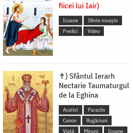
fiicei lui Iair)
Icoane
Sfinte moaște
Predici
Video
✝) Sfântul Ierarh
Nectarie Taumaturgul
de la Eghina
Acatist
Paraclis
Canon
Rugăciuni
Viață
Minuni
Icoane