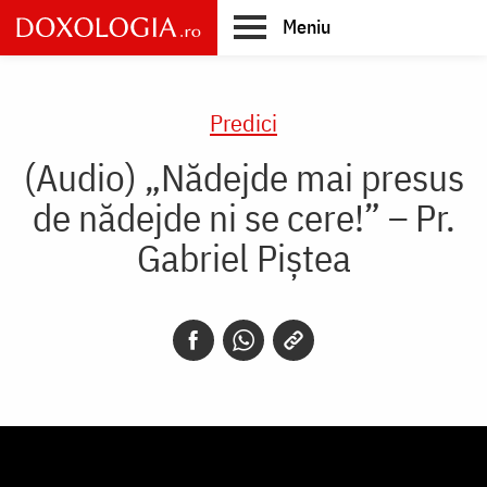
Skip
Meniu
to
main
Main
content
navigation
Predici
(Audio) „Nădejde mai presus
de nădejde ni se cere!” – Pr.
Gabriel Piștea