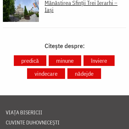
Mănăstirea Sfinții Trei Ierarhi –
Iași
Citește despre:
predică
minune
înviere
vindecare
nădejde
VIAȚA BISERICII
CUVINTE DUHOVNICEȘTI