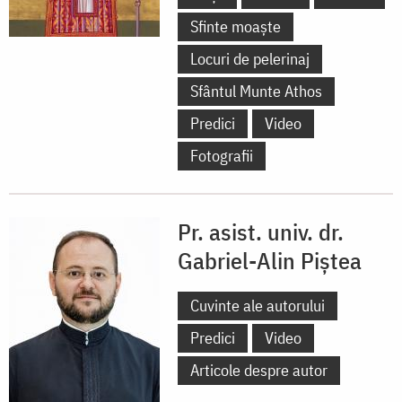
Sfinte moaște
Locuri de pelerinaj
Sfântul Munte Athos
Predici
Video
Fotografii
Pr. asist. univ. dr.
Gabriel-Alin Piștea
Cuvinte ale autorului
Predici
Video
Articole despre autor