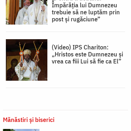
Împărăția lui Dumnezeu
trebuie să ne luptăm prin
post și rugăciune”
(Video) IPS Chariton:
„Hristos este Dumnezeu și
vrea ca fiii Lui să fie ca El”
Mănăstiri și biserici