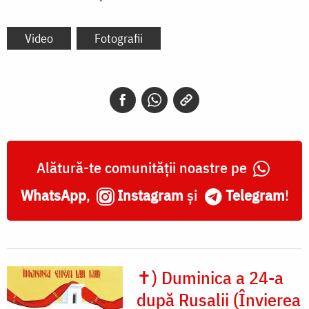
Video
Fotografii
Alătură-te comunității noastre pe
WhatsApp
,
Instagram
și
Telegram
!
✝) Duminica a 24-a
după Rusalii (Învierea