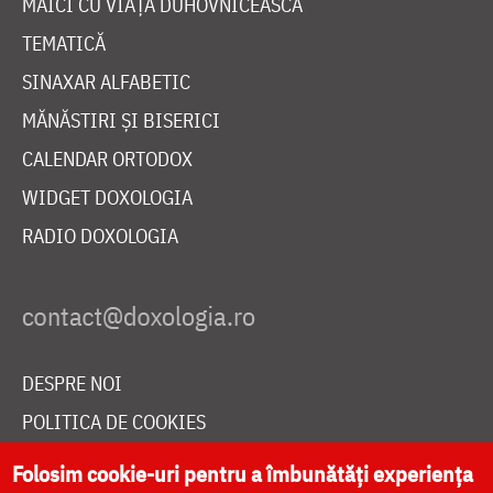
MAICI CU VIAȚĂ DUHOVNICEASCĂ
TEMATICĂ
SINAXAR ALFABETIC
MĂNĂSTIRI ȘI BISERICI
CALENDAR ORTODOX
WIDGET DOXOLOGIA
RADIO DOXOLOGIA
DESPRE NOI
POLITICA DE COOKIES
DONEAZĂ ONLINE PENTRU CATEDRALA NAȚIONALĂ
Folosim cookie-uri pentru a îmbunătăți experiența