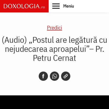
Skip
Meniu
to
main
Main
content
navigation
Predici
(Audio) „Postul are legătură cu
nejudecarea aproapelui”– Pr.
Petru Cernat