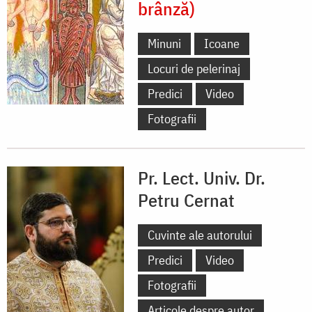
brânză)
Minuni
Icoane
Locuri de pelerinaj
Predici
Video
Fotografii
Pr. Lect. Univ. Dr.
Petru Cernat
Cuvinte ale autorului
Predici
Video
Fotografii
Articole despre autor