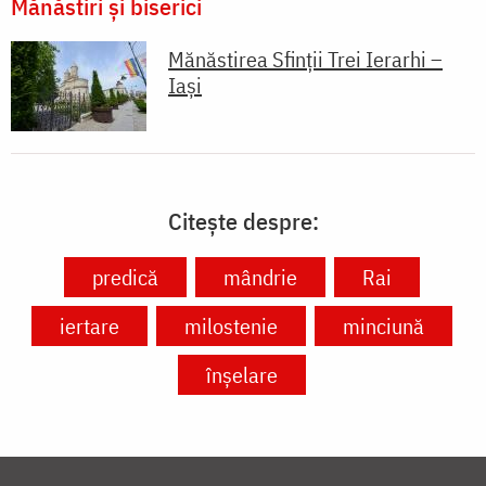
Mănăstiri și biserici
Mănăstirea Sfinții Trei Ierarhi –
Iași
Citește despre:
predică
mândrie
Rai
iertare
milostenie
minciună
înșelare