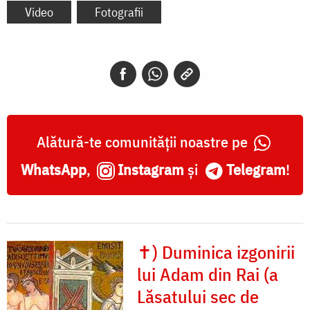
Video
Fotografii
Alătură-te comunității noastre pe
WhatsApp
,
Instagram
și
Telegram
!
✝) Duminica izgonirii
lui Adam din Rai (a
Lăsatului sec de