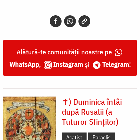
Alătură-te comunității noastre pe
WhatsApp
,
Instagram
și
Telegram
!
✝) Duminica întâi
după Rusalii (a
Tuturor Sfinților)
Acatist
Paraclis