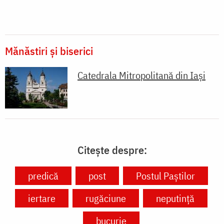
Mănăstiri și biserici
Catedrala Mitropolitană din Iaşi
Citește despre:
predică
post
Postul Paștilor
iertare
rugăciune
neputință
bucurie