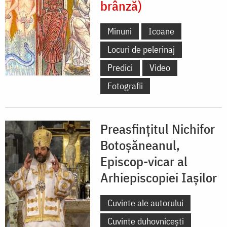
brânză)
Minuni
Icoane
Locuri de pelerinaj
Predici
Video
Fotografii
Preasfințitul Nichifor
Botoșăneanul,
Episcop-vicar al
Arhiepiscopiei Iașilor
Cuvinte ale autorului
Cuvinte duhovnicești