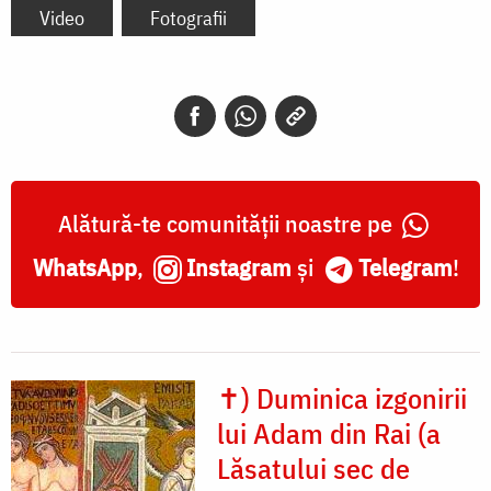
Video
Fotografii
Alătură-te comunității noastre pe
WhatsApp
,
Instagram
și
Telegram
!
✝) Duminica izgonirii
lui Adam din Rai (a
Lăsatului sec de