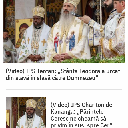
(Video) IPS Teofan: „Sfânta Teodora a urcat
din slavă în slavă către Dumnezeu”
(Video) IPS Chariton de
Kananga: „Părintele
Ceresc ne cheamă să
privim în sus, spre Cer”