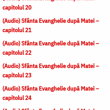
capitolul 20
(Audio) Sfânta Evanghelie după Matei –
capitolul 21
(Audio) Sfânta Evanghelie după Matei –
capitolul 22
(Audio) Sfânta Evanghelie după Matei –
capitolul 23
(Audio) Sfânta Evanghelie după Matei –
capitolul 24