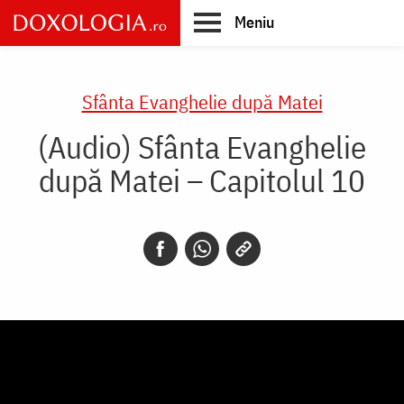
Skip
Meniu
to
main
Main
content
navigation
Sfânta Evanghelie după Matei
(Audio) Sfânta Evanghelie
după Matei – Capitolul 10