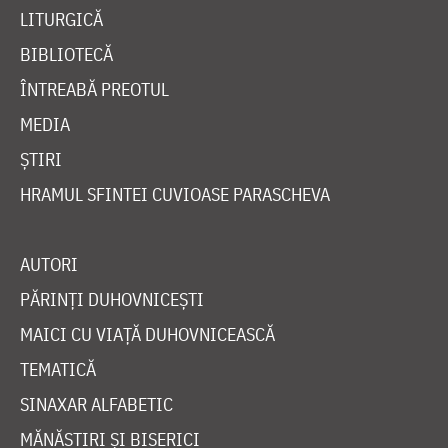
LITURGICĂ
BIBLIOTECĂ
ÎNTREABĂ PREOTUL
MEDIA
ȘTIRI
HRAMUL SFINTEI CUVIOASE PARASCHEVA
AUTORI
PĂRINȚI DUHOVNICEȘTI
MAICI CU VIAȚĂ DUHOVNICEASCĂ
TEMATICĂ
SINAXAR ALFABETIC
MĂNĂSTIRI ȘI BISERICI