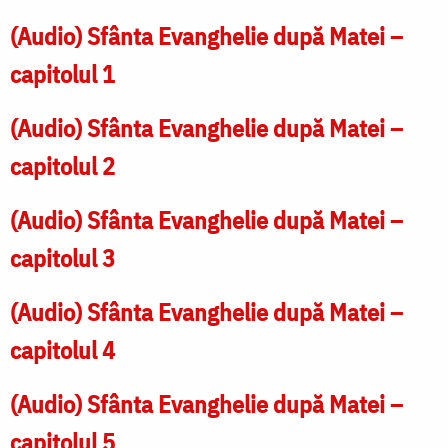
(Audio) Sfânta Evanghelie după Matei –
capitolul 1
(Audio) Sfânta Evanghelie după Matei –
capitolul 2
(Audio) Sfânta Evanghelie după Matei –
capitolul 3
(Audio) Sfânta Evanghelie după Matei –
capitolul 4
(Audio) Sfânta Evanghelie după Matei –
capitolul 5