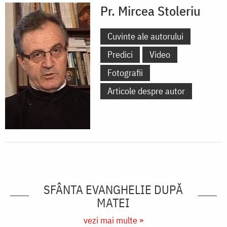
Pr. Mircea Stoleriu
Cuvinte ale autorului
Predici
Video
Fotografii
Articole despre autor
SFÂNTA EVANGHELIE DUPĂ
MATEI
vezi mai multe »