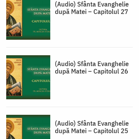
(Audio) Sfânta Evanghelie
după Matei – Capitolul 27
(Audio) Sfânta Evanghelie
după Matei – Capitolul 26
(Audio) Sfânta Evanghelie
după Matei – Capitolul 25