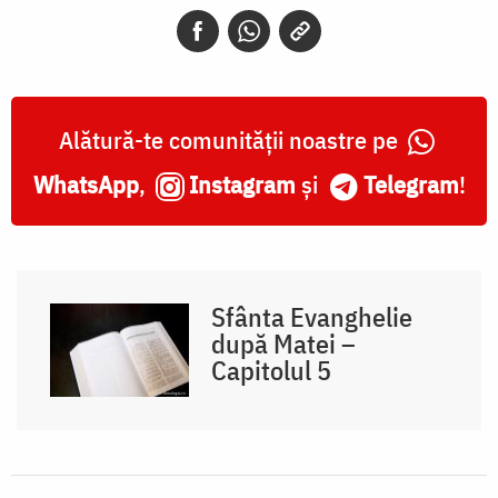
Alătură-te comunității noastre pe
WhatsApp
,
Instagram
și
Telegram
!
Sfânta Evanghelie
după Matei –
Capitolul 5