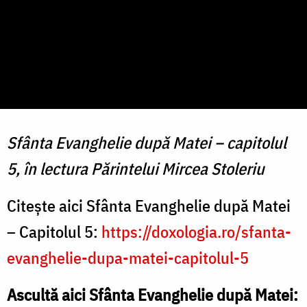
Sfânta Evanghelie după Matei – capitolul
5, în lectura Părintelui Mircea Stoleriu
Citește aici Sfânta Evanghelie după Matei
– Capitolul 5:
https://doxologia.ro/sfanta-
evanghelie-dupa-matei-capitolul-5
Ascultă aici Sfânta Evanghelie după Matei: