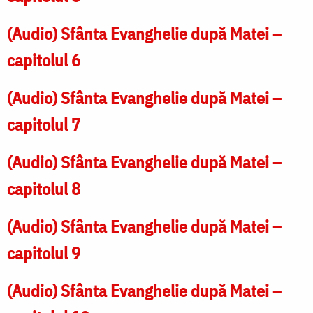
(Audio) Sfânta Evanghelie după Matei –
capitolul 6
(Audio) Sfânta Evanghelie după Matei –
capitolul 7
(Audio) Sfânta Evanghelie după Matei –
capitolul 8
(Audio) Sfânta Evanghelie după Matei –
capitolul 9
(Audio) Sfânta Evanghelie după Matei –