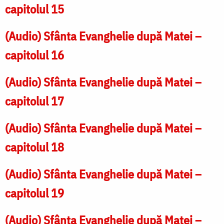
capitolul 15
(Audio) Sfânta Evanghelie după Matei –
capitolul 16
(Audio) Sfânta Evanghelie după Matei –
capitolul 17
(Audio) Sfânta Evanghelie după Matei –
capitolul 18
(Audio) Sfânta Evanghelie după Matei –
capitolul 19
(Audio) Sfânta Evanghelie după Matei –