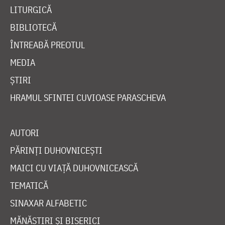
LITURGICĂ
BIBLIOTECĂ
ÎNTREABĂ PREOTUL
MEDIA
ȘTIRI
HRAMUL SFINTEI CUVIOASE PARASCHEVA
AUTORI
PĂRINȚI DUHOVNICEȘTI
MAICI CU VIAȚĂ DUHOVNICEASCĂ
TEMATICĂ
SINAXAR ALFABETIC
MĂNĂSTIRI ȘI BISERICI