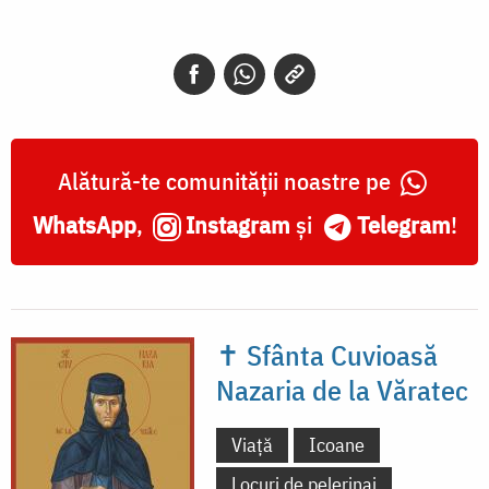
Alătură-te comunității noastre pe
WhatsApp
,
Instagram
și
Telegram
!
✝ Sfânta Cuvioasă
Nazaria de la Văratec
Viață
Icoane
Locuri de pelerinaj