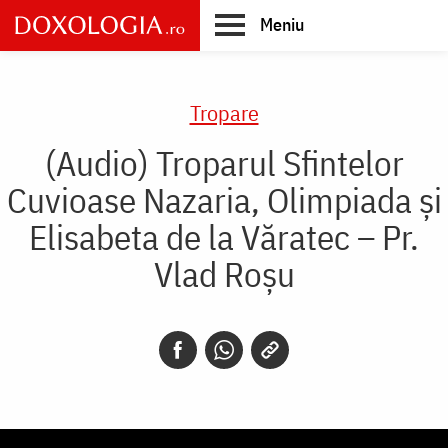
Skip
Meniu
to
main
Main
content
navigation
Tropare
(Audio) Troparul Sfintelor
Cuvioase Nazaria, Olimpiada și
Elisabeta de la Văratec – Pr.
Vlad Roșu