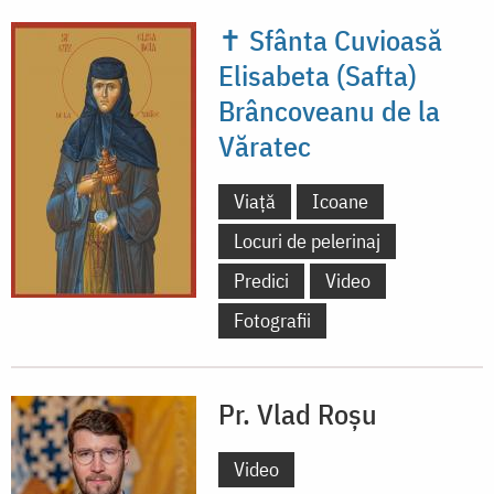
✝ Sfânta Cuvioasă
Elisabeta (Safta)
Brâncoveanu de la
Văratec
Viață
Icoane
Locuri de pelerinaj
Predici
Video
Fotografii
Pr. Vlad Roșu
Video