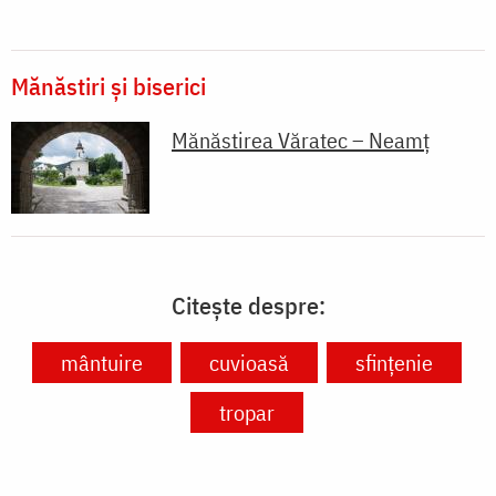
Mănăstiri și biserici
Mănăstirea Văratec – Neamț
Citește despre:
mântuire
cuvioasă
sfințenie
tropar