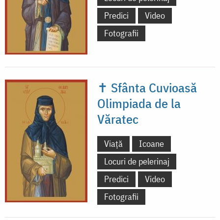
Predici
Video
Fotografii
✝ Sfânta Cuvioasă
Olimpiada de la
Văratec
Viață
Icoane
Locuri de pelerinaj
Predici
Video
Fotografii