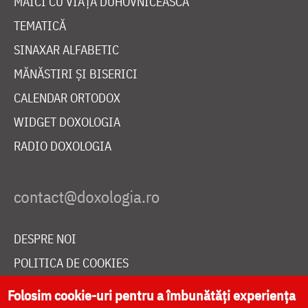
MAICI CU VIAȚĂ DUHOVNICEASCĂ
TEMATICĂ
SINAXAR ALFABETIC
MĂNĂSTIRI ȘI BISERICI
CALENDAR ORTODOX
WIDGET DOXOLOGIA
RADIO DOXOLOGIA
DESPRE NOI
POLITICA DE COOKIES
DONEAZĂ ONLINE PENTRU CATEDRALA NAȚIONALĂ
Folosim cookie-uri pentru a îmbunătăți experiența