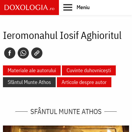
Skip
Meniu
to
main
Main
content
navigation
Ieromonahul Iosif Aghioritul
Materiale ale autorului
Cuvinte duhovnicești
Sfântul Munte Athos
Articole despre autor
SFÂNTUL MUNTE ATHOS