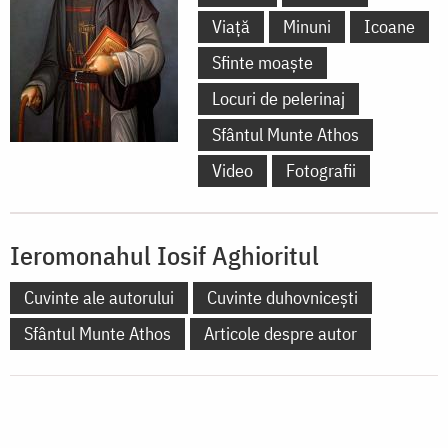
Viață
Minuni
Icoane
Sfinte moaște
Locuri de pelerinaj
Sfântul Munte Athos
Video
Fotografii
Ieromonahul Iosif Aghioritul
Cuvinte ale autorului
Cuvinte duhovnicești
Sfântul Munte Athos
Articole despre autor