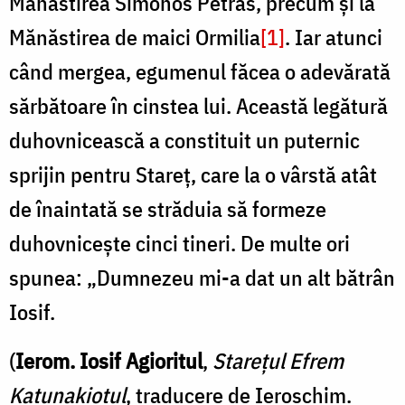
Mănăstirea Simonos Petras, precum şi la
Mănăstirea de maici Ormilia
[1]
. Iar atunci
când mergea, egumenul făcea o adevărată
sărbătoare în cinstea lui. Această legătură
duhovnicească a constituit un puternic
sprijin pentru Stareţ, care la o vârstă atât
de înaintată se străduia să formeze
duhovniceşte cinci tineri. De multe ori
spunea: „Dumnezeu mi-a dat un alt bătrân
Iosif.
(
Ierom. Iosif Agioritul
,
Stareţul Efrem
Katunakiotul
, traducere de Ieroschim.