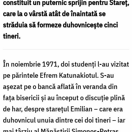
mireasmă...”
constituit un puternic sprijin pentru Stareţ,
(Foto:
ş
care la o vârstă atât de înaintată se
ieromonahul
î
străduia să formeze duhovniceşte cinci
Mitrofan,
r
tineri.
începutul
anilor
1980)
În noiembrie 1971, doi studenţi l-au vizitat
pe părintele Efrem Katunakiotul. S-au
aşezat pe o bancă aflată în veranda din
b
faţa bisericii şi au început o discuţie plină
E
de har, despre stareţul Emilian – care era
duhovnicul unuia dintre cei doi tineri – iar
c
mai târziu al Mănăstirii Simonos-Petras.