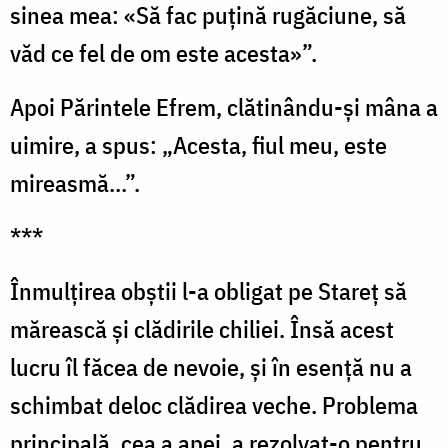
sinea mea: «Să fac puţină rugăciune, să
văd ce fel de om este acesta»”.
Apoi Părintele Efrem, clătinându-şi mâna a
uimire, a spus: „Acesta, fiul meu, este
mireasmă...”.
***
Înmulţirea obştii l-a obligat pe Stareţ să
mărească şi clădirile chiliei. Însă acest
lucru îl făcea de nevoie, şi în esenţă nu a
schimbat deloc clădirea veche. Problema
principală, cea a apei, a rezolvat-o pentru