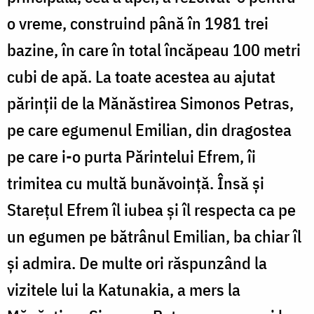
o vreme, construind până în 1981 trei
bazine, în care în total încăpeau 100 metri
cubi de apă. La toate acestea au ajutat
părinţii de la Mănăstirea Simonos Petras,
pe care egumenul Emilian, din dragostea
pe care i-o purta Părintelui Efrem, îi
trimitea cu multă bunăvoinţă. Însă şi
Stareţul Efrem îl iubea şi îl respecta ca pe
un egumen pe bătrânul Emilian, ba chiar îl
şi admira. De multe ori răspunzând la
vizitele lui la Katunakia, a mers la