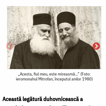
„Acesta,
„Acesta, fiul meu, este mireasmă...” (Foto:
ieromonahul Mitrofan, începutul anilor 1980)
fiul
S
meu,
este
Această legătură duhovnicească a
î