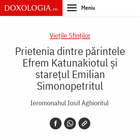
Skip
Meniu
to
main
Main
content
navigation
Vieţile Sfinţilor
Prietenia dintre părintele
Efrem Katunakiotul şi
stareţul Emilian
Simonopetritul
Ieromonahul Iosif Aghioritul