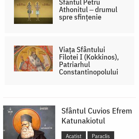
Sfântul Petru
Athonitul ‒ drumul
spre sfințenie
Viața Sfântului
Filotei I (Kokkinos),
Patriarhul
Constantinopolului
Sfântul Cuvios Efrem
Katunakiotul
Acatist
Paraclis