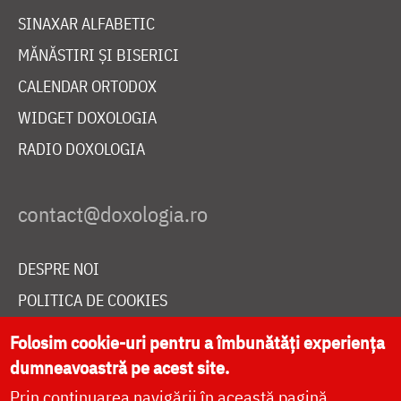
SINAXAR ALFABETIC
MĂNĂSTIRI ȘI BISERICI
CALENDAR ORTODOX
WIDGET DOXOLOGIA
RADIO DOXOLOGIA
DESPRE NOI
POLITICA DE COOKIES
DONEAZĂ ONLINE PENTRU CATEDRALA NAȚIONALĂ
Folosim cookie-uri pentru a îmbunătăți experiența
dumneavoastră pe acest site.
Prin continuarea navigării în această pagină
LIVE