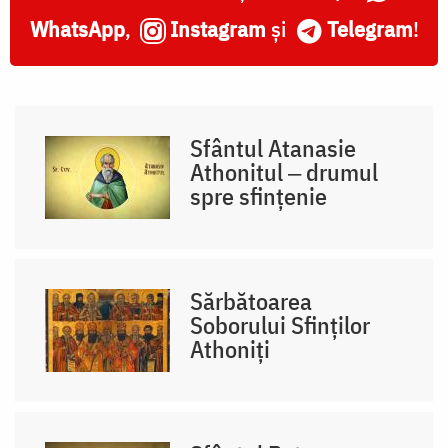
WhatsApp
,
Instagram
și
Telegram
!
Sfântul Atanasie
Athonitul ‒ drumul
spre sfințenie
Sărbătoarea
Soborului Sfinților
Athoniți