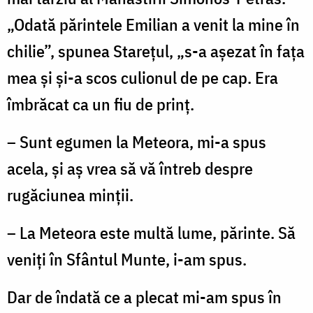
î
„Odată părintele Emilian a venit la mine în
ş
chilie”, spunea Stareţul, „s-a aşezat în faţa
mea şi şi-a scos culionul de pe cap. Era
(
îmbrăcat ca un fiu de prinţ.
T
– Sunt egumen la Meteora, mi-a spus
acela, şi aş vrea să vă întreb despre
rugăciunea minţii.
– La Meteora este multă lume, părinte. Să
veniţi în Sfântul Munte, i-am spus.
Dar de îndată ce a plecat mi-am spus în