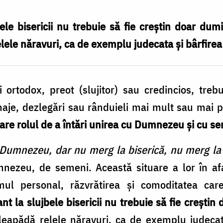
bele bisericii nu trebuie să fie creștin doar dum
elele năravuri, ca de exemplu judecata și bârfirea a
i ortodox, preot (slujitor) sau credincios, tre
inaje, dezlegări sau rânduieli mai mult sau mai 
 are rolul de a întări unirea cu Dumnezeu și cu s
 Dumnezeu, dar nu merg la biserică, nu merg la 
ezeu, de semeni. Această situare a lor în afara
l personal, răzvrătirea și comoditatea care
ant la slujbele bisericii nu trebuie să fie crești
i leapădă relele năravuri, ca de exemplu judecata