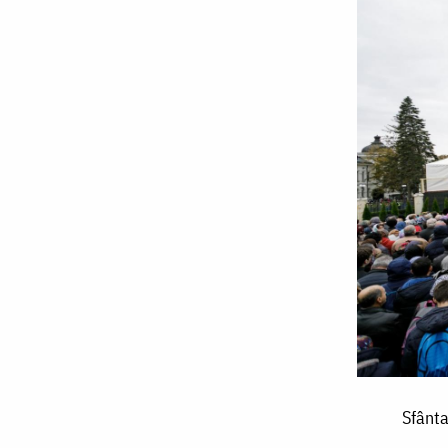
Sfânta
Sfânta
Liturghie