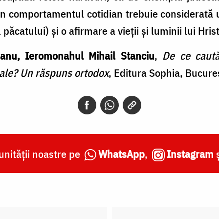
din comportamentul cotidian trebuie considerată
păcatului) și o afirmare a vieții și luminii lui Hris
anu, Ieromonahul Mihail Stanciu
,
De ce caut
ale? Un răspuns ortodox
, Editura Sophia, Bucureș
nității noastre pe
WhatsApp
,
Instagram