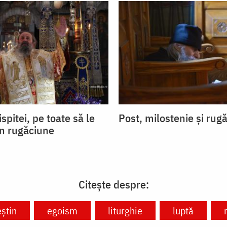
ispitei, pe toate să le
Post, milostenie și rug
in rugăciune
Citește despre:
eștin
egoism
liturghie
luptă