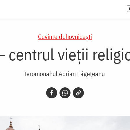
Cuvinte duhovnicești
 centrul vieții relig
Ieromonahul Adrian Făgețeanu