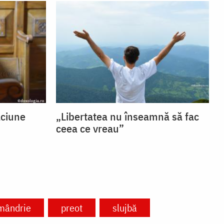
ăciune
„Libertatea nu înseamnă să fac
ceea ce vreau”
mândrie
preot
slujbă