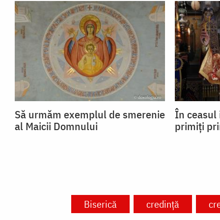
Să urmăm exemplul de smerenie
În ceasul 
al Maicii Domnului
primiți pr
Biserică
credință
cr