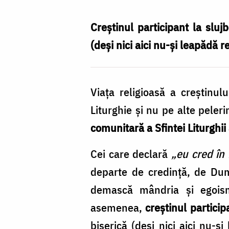
–
centrul
Creștinul participant la sluj
vieții
(deși nici aici nu-și leapădă r
religioase
a
Viața religioasă a creștinulu
creștinului
Liturghie și nu pe alte peler
/
comunitară a Sfintei Liturghii
Foto:
Oana
Cei care declară
„eu cred în
Nechifor
departe de credință, de Dumn
demască mândria și egoismu
asemenea,
creștinul particip
biserică (deși nici aici nu-ș