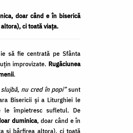
inica, doar când e în biserică
ltora), ci toată viața.
buie să fie centrată pe Sfânta
puțin improvizate.
Rugăciunea
emenii
.
slujbă, nu cred în popi”
sunt
 Bisericii și a Liturghiei le
 le împietresc sufletul. De
n doar duminica
, doar când e în
 și bârfirea altora), ci toată