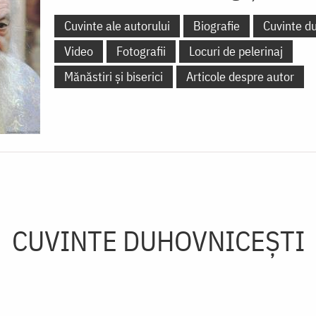
Cuvinte ale autorului
Biografie
Cuvinte d
Video
Fotografii
Locuri de pelerinaj
Mănăstiri și biserici
Articole despre autor
CUVINTE DUHOVNICEȘTI