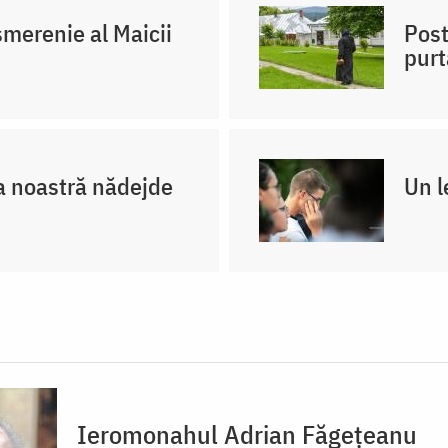
merenie al Maicii
Post
purt
 noastră nădejde
Un l
Ieromonahul Adrian Făgețeanu