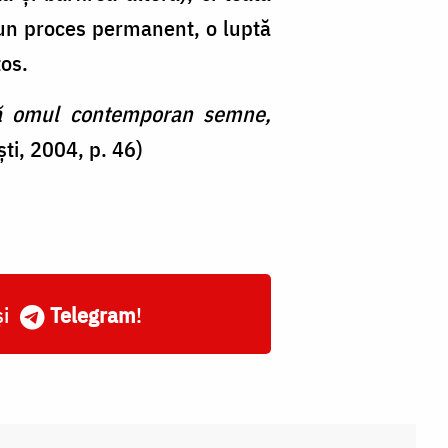
 un proces permanent, o luptă
tos.
ă omul contemporan semne,
ti, 2004, p. 46)
și
Telegram
!