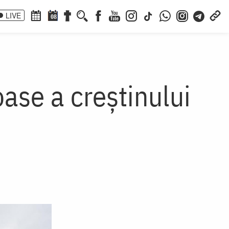
LIVE
08
ioase a creștinului