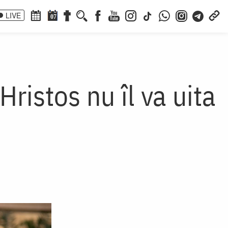
LIVE
07
Hristos nu îl va uita