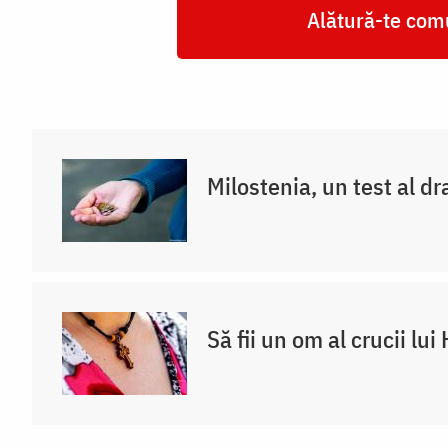
Alătură-te comu
Foto:
Adrian
Sârbu
Milostenia, un test al dr
Să fii un om al crucii lui 