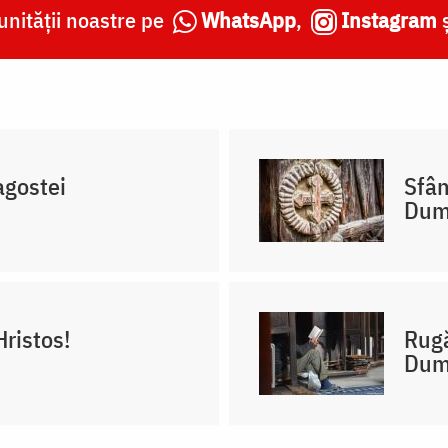
nității noastre pe
WhatsApp
,
Instagram
agostei
Sfân
Dum
Hristos!
Rugă
Dum