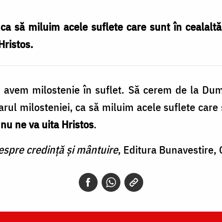
 ca să miluim acele suflete care sunt în cealalt
Hristos.
u avem milostenie în suflet. Să cerem de la D
arul milosteniei, ca să miluim acele suflete care
 nu ne va uita Hristos
.
espre credință și mântuire
, Editura Bunavestire, 