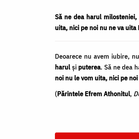
care
nu
Să ne dea harul milosteniei,
uită
uita, nici pe noi nu ne va uita 
pe
cei
Deoarece nu avem iubire, n
adormiți,
harul
și
puterea
. Să ne dea h
nici
noi nu le vom uita, nici pe noi
Hristos
nu
(
Părintele Efrem Athonitul
,
D
îl
va
uita
/