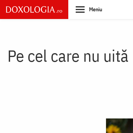
Skip
Meniu
to
main
Main
content
navigation
Pe cel care nu uită 