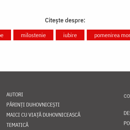
Citește despre:
pe
milostenie
iubire
pomenirea morț
AUTORI
PĂRINȚI DUHOVNICEȘTI
DE
MAICI CU VIAȚĂ DUHOVNICEASCĂ
PO
TEMATICĂ