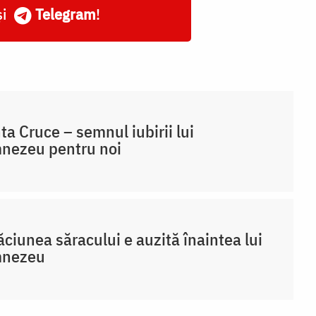
și
Telegram
!
ta Cruce – semnul iubirii lui
nezeu pentru noi
ciunea săracului e auzită înaintea lui
nezeu