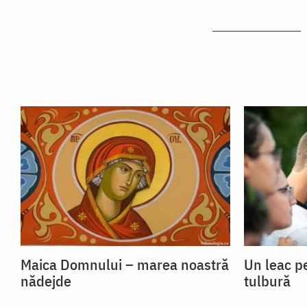
Maica Domnului – marea noastră
Un leac p
nădejde
tulbură