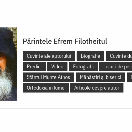
Părintele Efrem Filotheitul
Cuvinte ale autorului
Biografie
Cuvinte d
Predici
Video
Fotografii
Locuri de pel
Sfântul Munte Athos
Mănăstiri și biserici
Ortodoxia în lume
Articole despre autor