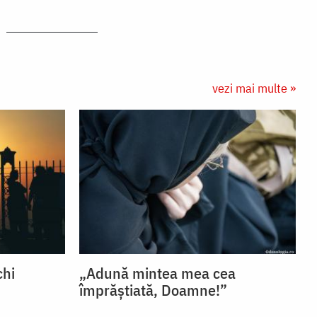
vezi mai multe »
chi
„Adună mintea mea cea
împrăștiată, Doamne!”