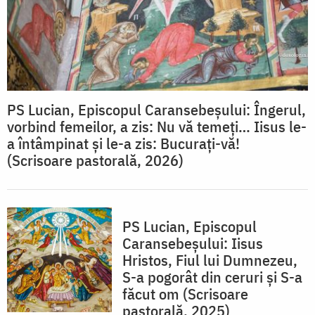
PS Lucian, Episcopul Caransebeșului: Îngerul,
vorbind femeilor, a zis: Nu vă temeți… Iisus le-
a întâmpinat și le-a zis: Bucurați-vă!
(Scrisoare pastorală, 2026)
PS Lucian, Episcopul
Caransebeșului: Iisus
Hristos, Fiul lui Dumnezeu,
S-a pogorât din ceruri și S-a
făcut om (Scrisoare
pastorală, 2025)