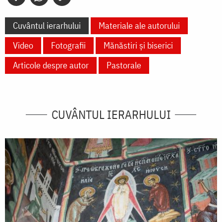
Cuvântul ierarhului
Materiale ale autorului
Video
Fotografii
Mănăstiri și biserici
Articole despre autor
Pastorale
CUVÂNTUL IERARHULUI