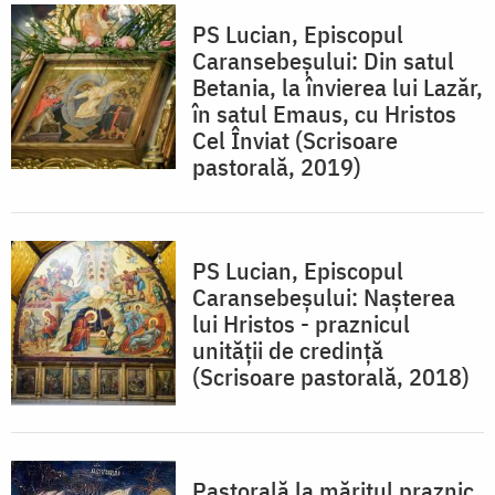
PS Lucian, Episcopul
Caransebeșului: Din satul
Betania, la învierea lui Lazăr,
în satul Emaus, cu Hristos
Cel Înviat (Scrisoare
pastorală, 2019)
PS Lucian, Episcopul
Caransebeșului: Nașterea
lui Hristos - praznicul
unității de credință
(Scrisoare pastorală, 2018)
Pastorală la măritul praznic