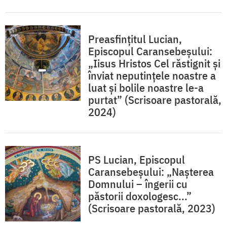
Preasfințitul Lucian,
Episcopul Caransebeșului:
„Iisus Hristos Cel răstignit și
înviat neputințele noastre a
luat și bolile noastre le-a
purtat” (Scrisoare pastorală,
2024)
PS Lucian, Episcopul
Caransebeșului: „Nașterea
Domnului – îngerii cu
păstorii doxologesc...”
(Scrisoare pastorală, 2023)