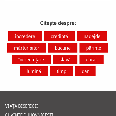
Citește despre:
încredere
credință
nădejde
mărturisitor
bucurie
părinte
încredințare
slavă
curaj
lumină
timp
dar
VIAȚA BISERICII
CUVINTE DUHOVNICEȘTI