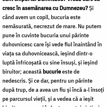
cresc în asemănarea cu Dumnezeu?
Şi
când avem un copil, bucuria este
nemăsurată, necrezut de mare. Nu putem
pune în cuvinte bucuria unui părinte
duhovnicesc care îşi vede fiul înaintând în
viaţa sa duhovnicească, ieşind dintr‑o
luptă înfricoşată cu sine însuşi, şi ieşind
biruitor; această
bucurie
este de
nedescris. Şi ce dar, pentru un părinte
după trup, de a avea un fiu şi încă a‑l însoţi
pe parcursul vieţii, şi a vedea că a ieşit