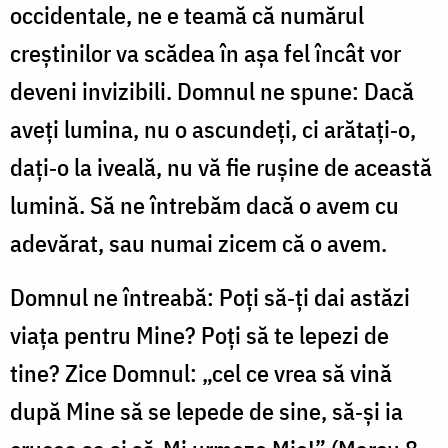
occidentale, ne e teamă că numărul
creştinilor va scădea în aşa fel încât vor
deveni invizibili. Domnul ne spune: Dacă
aveţi lumina, nu o ascundeţi, ci arătaţi‑o,
daţi‑o la iveală, nu vă fie ruşine de această
lumină. Să ne întrebăm dacă o avem cu
adevărat, sau numai zicem că o avem.
Domnul ne întreabă: Poţi să‑ţi dai astăzi
viaţa pentru Mine? Poţi să te lepezi de
tine? Zice Domnul: „cel ce vrea să vină
după Mine să se lepede de sine, să‑și ia