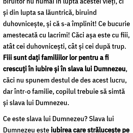
biruitor nu numai în lupta acestei vieţi, ci
şi din lupta sa lăuntrică, biruind
duhovniceşte, şi că s‑a împlinit! Ce bucurie
amestecată cu lacrimi! Căci aşa este cu fiii,
atât cei duhovniceşti, cât şi cei după trup.
Fiii sunt daţi familiilor lor pentru a fi
crescuţi în iubire şi în slava lui Dumnezeu
,
căci nu spunem destul de des acest lucru,
dar într‑o familie, copilul trebuie să simtă
şi slava lui Dumnezeu.
Ce este slava lui Dumnezeu? Slava lui
Dumnezeu este
iubirea care străluceşte pe