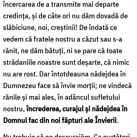
încercarea de a transmite mai departe
credinţa, şi de câte ori nu dăm dovadă de
slăbiciune, noi, creştinii! De îndată ce
vedem că fratele nostru a căzut sau s‑a
rănit, ne dăm bătuţi, ni se pare că toate
strădaniile noastre sunt deşarte, că nimic
nu are rost. Dar întotdeauna nădejdea în
Dumnezeu face să învie morţii; ne vindecă
rănile şi mai ales, în adâncul sufletului
nostru,
încrederea, curajul şi nădejdea în
Domnul fac din noi făpturi ale Învierii
.
Nu trebuie să ne descurajăm. Ca purtători