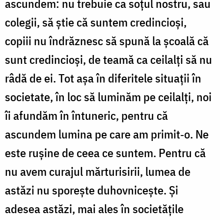
ascundem: nu trebuie ca soţul nostru, sau
colegii, să ştie că suntem credincioşi,
copiii nu îndrăznesc să spună la şcoală că
sunt credincioşi, de teamă ca ceilalţi să nu
râdă de ei. Tot aşa în diferitele situaţii în
societate, în loc să luminăm pe ceilalţi, noi
îi afundăm în întuneric, pentru că
ascundem lumina pe care am primit‑o. Ne
este ruşine de ceea ce suntem. Pentru că
nu avem curajul mărturisirii, lumea de
astăzi nu sporește duhovnicește. Şi
adesea astăzi, mai ales în societăţile