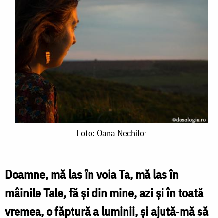
Foto:
Foto: Oana Nechifor
Oana
Nechifor
Doamne, mă las în voia Ta, mă las în
mâinile Tale, fă şi din mine, azi şi în toată
vremea, o făptură a luminii, şi ajută‑mă să