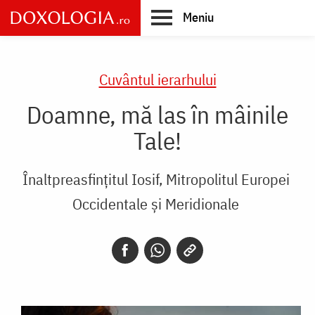
Skip
Meniu
to
main
Main
content
navigation
Cuvântul ierarhului
Doamne, mă las în mâinile
Tale!
Înaltpreasfințitul Iosif, Mitropolitul Europei
Occidentale și Meridionale