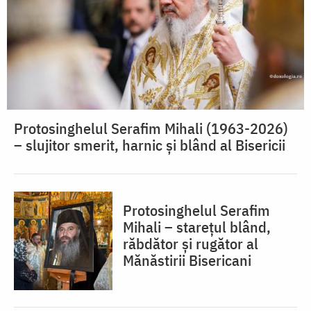
Protosinghelul Serafim Mihali (1963-2026)
– slujitor smerit, harnic și blând al Bisericii
Protosinghelul Serafim
Mihali – starețul blând,
răbdător și rugător al
Mănăstirii Bisericani