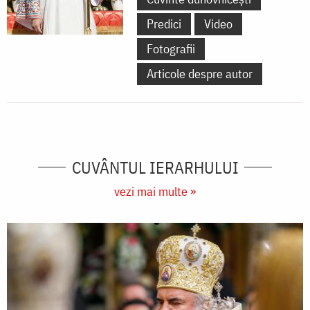
Predici
Video
Fotografii
Articole despre autor
CUVÂNTUL IERARHULUI
vezi mai multe »