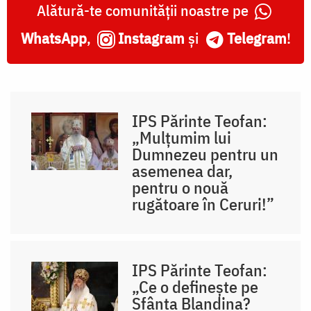
Alătură-te comunității noastre pe
WhatsApp
,
Instagram
și
Telegram
!
IPS Părinte Teofan:
„Mulțumim lui
Dumnezeu pentru un
asemenea dar,
pentru o nouă
rugătoare în Ceruri!”
IPS Părinte Teofan:
„Ce o definește pe
Sfânta Blandina?