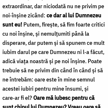
extraordinar, dar niciodată nu ne privim pe
noi‑înșine zicând:
ce dar al lui Dumnezeu
sunt eu!
Putem, fireşte, să fim foarte critici
cu noi înșine, și nemulțumiti până la
disperare, dar putem şi să spunem ce mult
iubim darul pe care Dumnezeu ni l‑a făcut,
adică viața noastră și pe noi înșine. Poate
trebuie să ne privim din când în când şi să
ne întrebăm: oare este în mine semnul
acestei iubiri pentru mine însumi, și
care‑ar fi el?
Oare mă iubesc pentru că
sunt chipul lui Dumnezeu?
Vreau oare să