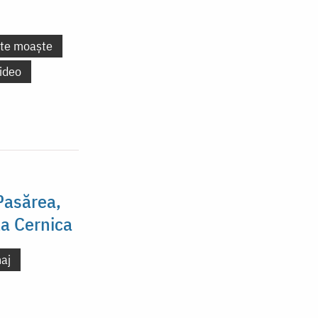
nte moaște
ideo
Pasărea,
la Cernica
naj