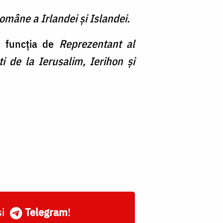
omâne a Irlandei și Islandei.
n funcția de
Reprezentant al
 de la Ierusalim, Ierihon și
și
Telegram
!