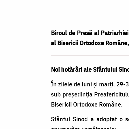
Foto:
Arhiva
Basilica.ro
/
Biroul de Presă al Patriarhi
Mircea
al Bisericii Ortodoxe Române,
Florescu
Noi hotărâri ale Sfântului Si
În zilele de luni și marți, 2
sub președinția Preafericitul
Bisericii Ortodoxe Române.
Sfântul Sinod a adoptat o se
enumerăm următoarele: