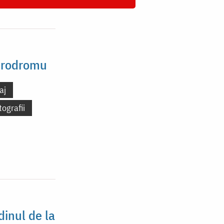
 Prodromu
aj
tografii
dinul de la