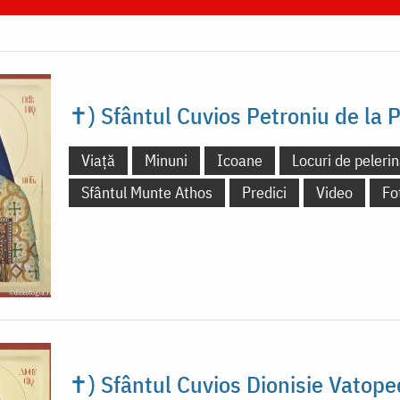
✝) Sfântul Cuvios Petroniu de la
Viață
Minuni
Icoane
Locuri de pelerin
Sfântul Munte Athos
Predici
Video
Fo
✝) Sfântul Cuvios Dionisie Vatope