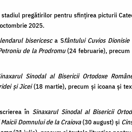
stadiul pregătirilor pentru sfințirea picturii Cat
6 octombrie 2025.
lendarul bisericesc
a S
fântului Cuvios Dionisie
Petroniu de la Prodromu
(24 februarie), precum și
inaxarul Sinodal al Bisericii Ortodoxe Român
idei și Jicei
(18 martie), precum și icoana și text
nscrierea în
Sinaxarul Sinodal al Bisericii Ort
 Maicii Domnului de la Craiova
(30 august) și
Cin