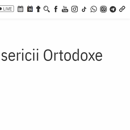
LIVE
06
isericii Ortodoxe