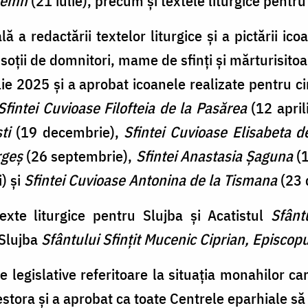
 Lemn
(21 iulie), precum și textele liturgice pentru 
lă a redactării textelor liturgice și a pictării ic
oții de domnitori, mame de sfinți și mărturisitoa
lie 2025 și a aprobat icoanele realizate pentru ci
Sfintei Cuvioase Filofteia de la Pasărea
(12 april
ti
(19 decembrie),
Sfintei Cuvioase Elisabeta d
rgeș
(26 septembrie),
Sfintei Anastasia Șaguna
(1
) și
Sfintei Cuvioase Antonina de la Tismana
(23 
exte liturgice pentru Slujba și Acatistul
Sfânt
 Slujba
Sfântului Sfințit Mucenic Ciprian, Episcopu
e legislative referitoare la situația monahilor ca
stora și a aprobat ca toate Centrele eparhiale să 