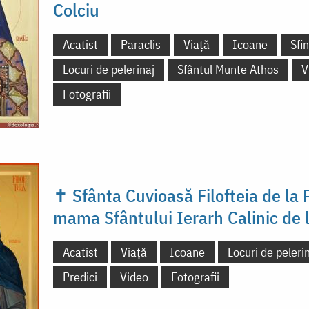
Colciu
Acatist
Paraclis
Viață
Icoane
Sfi
Locuri de pelerinaj
Sfântul Munte Athos
V
Fotografii
✝ Sfânta Cuvioasă Filofteia de la 
mama Sfântului Ierarh Calinic de 
Acatist
Viață
Icoane
Locuri de peleri
Predici
Video
Fotografii