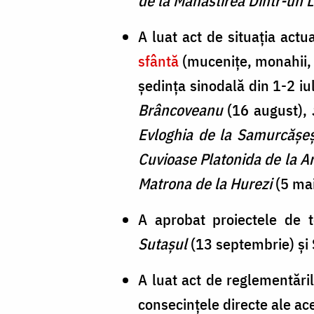
de la Mănăstirea Dintr-un
A luat act de situația actua
sfântă
(mucenițe, monahii, s
ședința sinodală din 1-2 iu
Brâncoveanu
(16 august),
Evloghia de la Samurcășeș
Cuvioase Platonida de la A
Matrona de la Hurezi
(5 mai
A aprobat proiectele de t
Sutașul
(13 septembrie) și
A luat act de reglementăril
consecințele directe ale ace