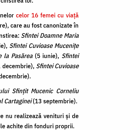
cinstirea lor.
oanelor
celor 16 femei cu viață
re), care au fost canonizate în
nstirea:
Sfintei Doamne Maria
ie),
Sfintei Cuvioase Mucenițe
e la Pasărea
(5 iunie),
Sfintei
 decembrie),
Sfintei Cuvioase
decembrie).
ului Sfințit Mucenic Corneliu
l Cartaginei
(13 septembrie).
re nu realizează venituri și de
le achite din fonduri proprii.