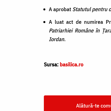
A aprobat
Statutul pentru 
A luat act de numirea Pr
Patriarhiei Române în Țar
Iordan
.
Sursa:
basilica.ro
Alătură-te comu