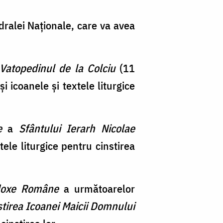
edralei Naționale, care va avea
 Vatopedinul de la Colciu
(11
 icoanele și textele liturgice
e
a
Sfântului Ierarh Nicolae
ele liturgice pentru cinstirea
odoxe Române
a următoarelor
stirea Icoanei Maicii Domnului