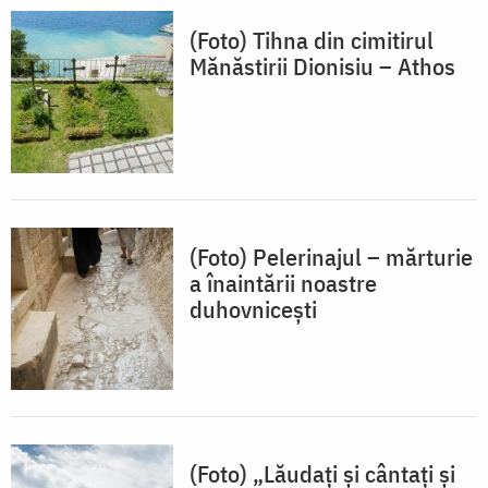
(Foto) Tihna din cimitirul
Mănăstirii Dionisiu – Athos
(Foto) Pelerinajul – mărturie
a înaintării noastre
duhovnicești
(Foto) „Lăudați și cântați și