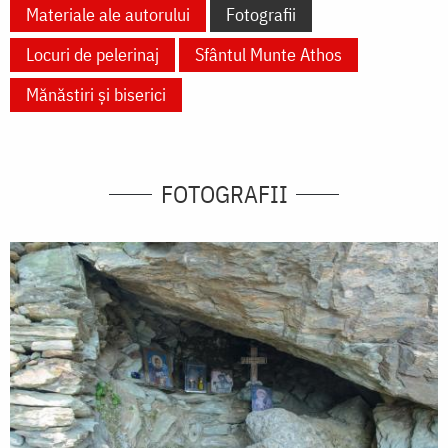
Materiale ale autorului
Fotografii
Locuri de pelerinaj
Sfântul Munte Athos
Mănăstiri și biserici
FOTOGRAFII