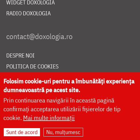
WIDGET DOXOLOGIA
RADIO DOXOLOGIA
DESPRE NOI
POLITICA DE COOKIES
DONEAZĂ ONLINE PENTRU CATEDRALA NAȚIONALĂ
Folosim cookie-uri pentru a îmbunătăți experiența
dumneavoastră pe acest site.
Prin continuarea navigării în această pagină
LIVE
confirmați acceptarea utilizării fișierelor de tip
cookie.
Mai multe informații
Site dezvoltat de
DOXOLOGIA MEDIA
,
Sunt de acord
Nu, mulțumesc
Arhiepiscopia Iașilor | ©
doxologia.ro