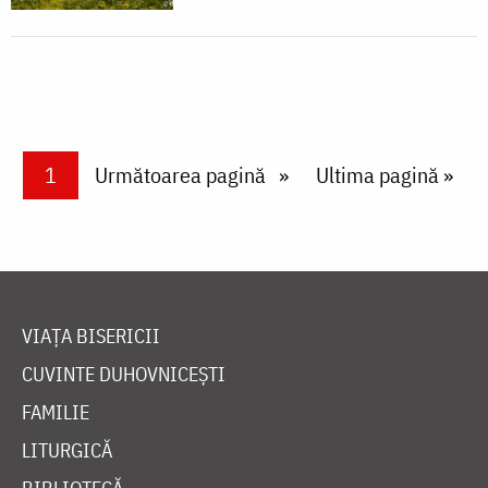
Paginare
Current page
1
Next page
Următoarea pagină
Last page
Ultima pagină »
VIAȚA BISERICII
CUVINTE DUHOVNICEȘTI
FAMILIE
LITURGICĂ