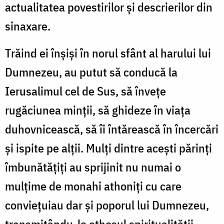
actualitatea povestirilor și descrierilor din
sinaxare.
Trăind ei înșiși în norul sfânt al harului lui
Dumnezeu, au putut să conducă la
Ierusalimul cel de Sus, să învețe
rugăciunea minții, să ghideze în viața
duhovnicească, să îi întărească în încercări
și ispite pe alții. Mulți dintre acești părinți
îmbunătățiți au sprijinit nu numai o
mulțime de monahi athoniți cu care
conviețuiau dar și poporul lui Dumnezeu,
transmițându-le ethosul spiritualității