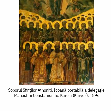
Soborul
Soborul Sfinților Athoniți. Icoană portabilă a delegației
Mănăstirii Constamonitu, Kareia (Karyes). 1896
Sfinților
Athoniți.