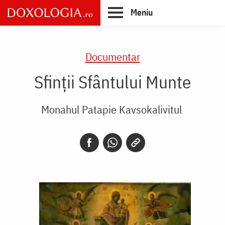
Skip
Meniu
to
main
Main
content
navigation
Documentar
Sfinții Sfântului Munte
Monahul Patapie Kavsokalivitul