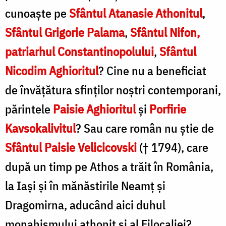
cunoaște pe
Sfântul Atanasie Athonitul
,
Sfântul Grigorie Palama
,
Sfântul Nifon,
patriarhul Constantinopolului
,
Sfântul
Nicodim Aghioritul
? Cine nu a beneficiat
de învățătura sfinților noștri contemporani,
părintele
Paisie Aghioritul
și
Porfirie
Kavsokalivitul
? Sau care român nu știe de
Sfântul Paisie Velicicovski
(
†
1794), care
după un timp pe Athos a trăit în România,
la Iași și în mănăstirile Neamț și
Dragomirna, aducând aici duhul
monahismului athonit și al Filocaliei?