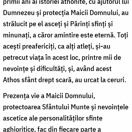
primii ani ai istoriei athonite, cu ajutorul lui
Dumnezeu și protecția Maicii Domnului, au
strălucit pe el asceți și Părinți sfinți și
minunați, a căror amintire este eternă. Toți
acești preafericiți, ca alți atleți, și-au
petrecut viața în acest loc, printre mii de
nevoințe și dificultăți, și, având acest
Athos sfânt drept scară, au urcat la ceruri.
Prezența vie a Maicii Domnului,
protectoarea Sfântului Munte și nevoințele
ascetice ale personalităților sfinte
aghioritice, fac din fiecare parte a