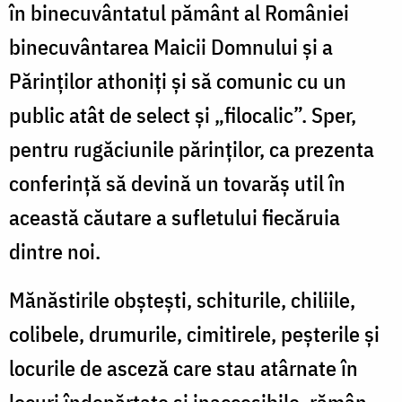
în binecuvântatul pământ al României
binecuvântarea Maicii Domnului și a
Părinților athoniți și să comunic cu un
public atât de select și „filocalic”. Sper,
pentru rugăciunile părinților, ca prezenta
conferință să devină un tovarăș util în
această căutare a sufletului fiecăruia
dintre noi.
Mănăstirile obștești, schiturile, chiliile,
colibele, drumurile, cimitirele, peșterile și
locurile de asceză care stau atârnate în
locuri îndepărtate și inaccesibile, rămân