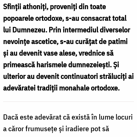
Icoană
Sfinții athoniți, proveniți din toate
portabilă
popoarele ortodoxe, s-au consacrat total
a
lui Dumnezeu. Prin intermediul diverselor
delegației
nevoințe ascetice, s-au curățat de patimi
Mănăstirii
și au devenit vase alese, vrednice să
Constamonitu,
primească harismele dumnezeiești. Și
Kareia
ulterior au devenit continuatori străluciți ai
(Karyes).
adevăratei tradiții monahale ortodoxe.
1896
Dacă este adevărat că există în lume locuri
a căror frumusețe și iradiere pot să