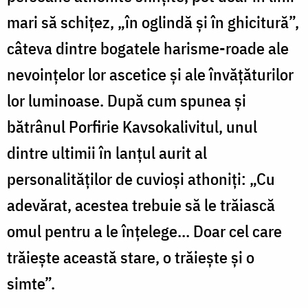
mari să schițez, „în oglindă și în ghicitură”,
câteva dintre bogatele harisme-roade ale
nevoințelor lor ascetice și ale învățăturilor
lor luminoase. După cum spunea și
bătrânul Porfirie Kavsokalivitul, unul
dintre ultimii în lanțul aurit al
personalităților de cuvioși athoniți: „Cu
adevărat, acestea trebuie să le trăiască
omul pentru a le înțelege… Doar cel care
trăiește această stare, o trăiește și o
simte”.