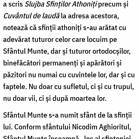
a scris
Slujba Sfinților Athoniți
precum și
Cuvântul de laudă
la adresa acestora,
notează că sfinții athoniți s-au arătat cu
adevărat tuturor celor care locuim pe
Sfântul Munte, dar și tuturor ortodocșilor,
binefăcători permanenți și apărători și
păzitori nu numai cu cuvintele lor, dar și cu
faptele. Nu doar cu sufletul, ci și cu trupul,
nu doar vii, ci și după moartea lor.
Sfântul Munte s-a numit sfânt de la sfinții
lui. Conform sfântului Nicodim Aghioritul,
Sfântul Munte înseamnă „loc al sfințeniei.