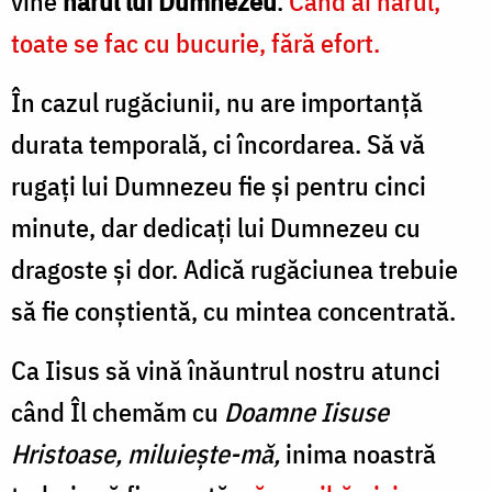
vine
harul lui Dumnezeu
.
Când ai harul,
toate se fac cu bucurie, fără efort.
În cazul rugăciunii, nu are importanță
durata temporală, ci încordarea. Să vă
rugați lui Dumnezeu fie și pentru cinci
minute, dar dedicați lui Dumnezeu cu
dragoste și dor. Adică rugăciunea trebuie
să fie conștientă, cu mintea concentrată.
Ca Iisus să vină înăuntrul nostru atunci
când Îl chemăm cu
Doamne Iisuse
Hristoase, miluiește-mă,
inima noastră