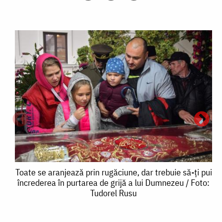
Toate
Toate se aranjează prin rugăciune, dar trebuie să-ți pui
încrederea în purtarea de grijă a lui Dumnezeu / Foto:
se
Tudorel Rusu
aranjează