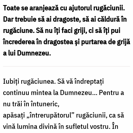
prin
Toate se aranjează cu ajutorul rugăciunii.
T
T
rugăciune,
Dar trebuie să ai dragoste, să ai căldură în
dar
a
rugăciune. Să nu îți faci griji, ci să îți pui
trebuie
p
încrederea în dragostea și purtarea de grijă
să-
r
a lui Dumnezeu.
ți
pui
t
încrederea
Iubiți rugăciunea. Să vă îndreptați
s
în
ț
continuu mintea la Dumnezeu... Pentru a
purtarea
p
nu trăi în întuneric,
de
î
apăsați „întrerupătorul”
rugăciunii, ca să
grijă
î
a
vină lumina divină în sufletul vostru. În