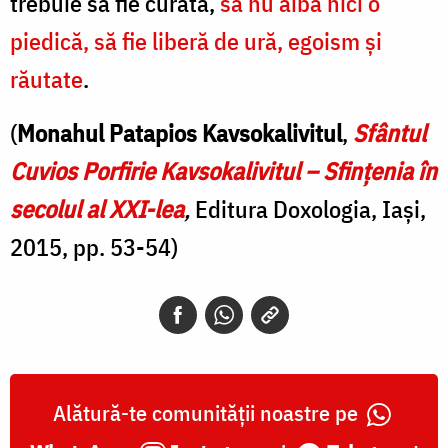
trebuie să fie curată,
să nu aibă nici o
piedică, să fie liberă de ură, egoism și
răutate
.
(
Monahul Patapios Kavsokalivitul
,
Sfântul
Cuvios Porfirie Kavsokalivitul – Sfințenia în
secolul al XXI-lea
,
Editura Doxologia, Iași,
2015, pp. 53-54)
Alătură-te comunității noastre pe