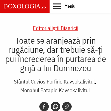
Skip
Meniu
to
main
Main
content
navigation
Editorialiștii Bisericii
Toate se aranjează prin
rugăciune, dar trebuie să-ți
pui încrederea în purtarea de
grijă a lui Dumnezeu
Sfântul Cuvios Porfirie Kavsokalivitul
Monahul Patapie Kavsokalivitul