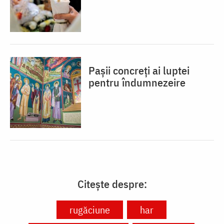
Pașii concreți ai luptei
pentru îndumnezeire
Citește despre:
rugăciune
har