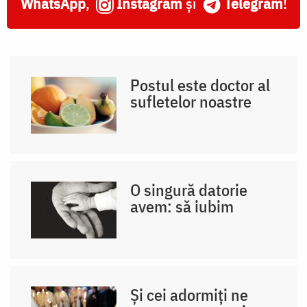
WhatsApp
,
Instagram
și
Telegram
!
Postul este doctor al
sufletelor noastre
O singură datorie
avem: să iubim
Și cei adormiți ne