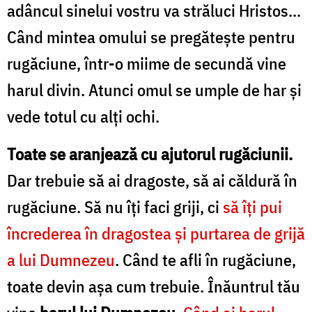
p
lui
adâncul sinelui vostru va străluci Hristos...
Dumnezeu
Când mintea omului se pregătește pentru
g
/
rugăciune, într-o miime de secundă vine
Foto:
harul divin. Atunci omul se umple de har și
l
Tudorel
vede totul cu alți ochi.
Rusu
/
Toate se aranjează cu ajutorul rugăciunii.
F
Dar trebuie să ai dragoste, să ai căldură în
rugăciune. Să nu îți faci griji, ci
să îți pui
N
încrederea în dragostea și purtarea de grijă
a lui Dumnezeu
. Când te afli în rugăciune,
toate devin așa cum trebuie. Înăuntrul tău