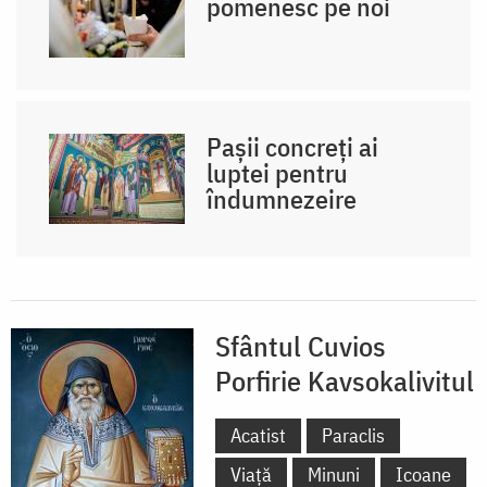
pomenesc pe noi
Pașii concreți ai
luptei pentru
îndumnezeire
Sfântul Cuvios
Porfirie Kavsokalivitul
Acatist
Paraclis
Viață
Minuni
Icoane