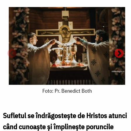
Foto:
Foto: Pr. Benedict Both
Pr.
Benedict
Sufletul se îndrăgostește de Hristos atunci
Both
când cunoaște și împlinește poruncile
F