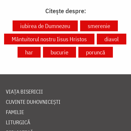
Citește despre:
iubirea de Dumnezeu
smerenie
Mântuitorul nostru Iisus Hristos
diavol
har
bucurie
poruncă
VIAȚA BISERICII
CUVINTE DUHOVNICEȘTI
FAMILIE
LITURGICĂ