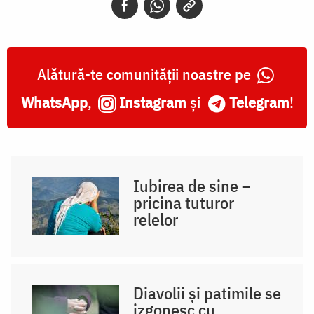
Alătură-te comunității noastre pe
WhatsApp
,
Instagram
și
Telegram
!
Iubirea de sine –
pricina tuturor
relelor
Diavolii și patimile se
izgonesc cu