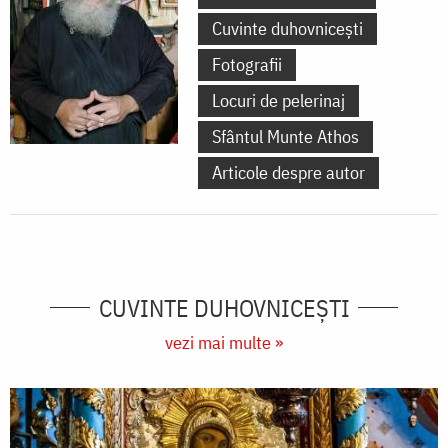
Cuvinte duhovnicești
Fotografii
Locuri de pelerinaj
Sfântul Munte Athos
Articole despre autor
CUVINTE DUHOVNICEȘTI
vezi mai multe »