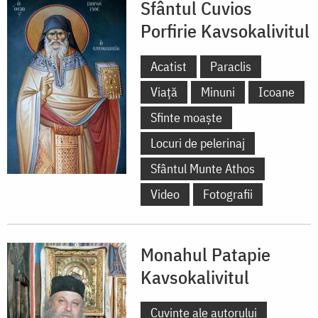
Sfântul Cuvios
Porfirie Kavsokalivitul
Acatist
Paraclis
Viață
Minuni
Icoane
Sfinte moaște
Locuri de pelerinaj
Sfântul Munte Athos
Video
Fotografii
Monahul Patapie
Kavsokalivitul
Cuvinte ale autorului