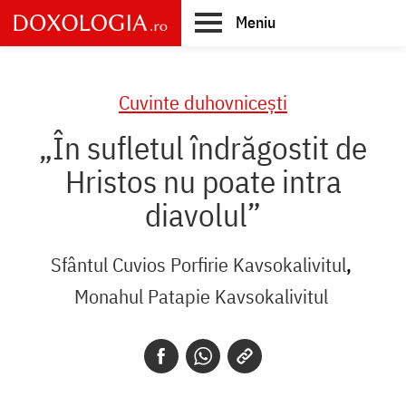
Skip
Meniu
to
main
Main
content
navigation
Cuvinte duhovnicești
„În sufletul îndrăgostit de
Hristos nu poate intra
diavolul”
Sfântul Cuvios Porfirie Kavsokalivitul
Monahul Patapie Kavsokalivitul