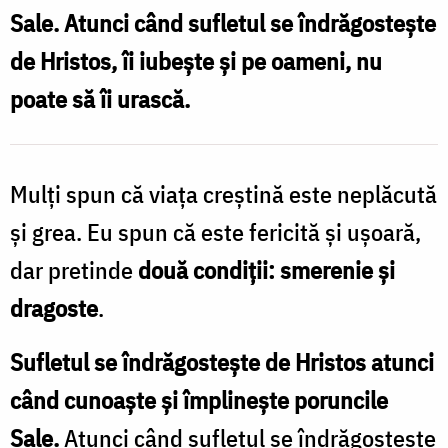
Sale. Atunci când sufletul se îndrăgostește
P
de Hristos, îi iubește și pe oameni, nu
poate să îi urască.
Mulți spun că viața creștină este neplăcută
și grea. Eu spun că este fericită și ușoară,
dar pretinde
două condiții: smerenie și
dragoste
.
Sufletul se îndrăgostește de Hristos atunci
când cunoaște și împlinește poruncile
Sale.
Atunci când sufletul se îndrăgostește