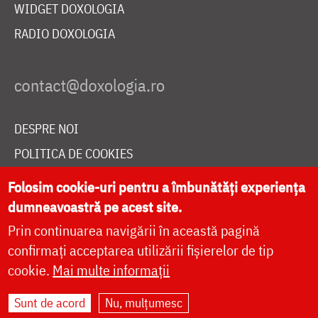
WIDGET DOXOLOGIA
RADIO DOXOLOGIA
DESPRE NOI
POLITICA DE COOKIES
DONEAZĂ ONLINE PENTRU CATEDRALA NAȚIONALĂ
Folosim cookie-uri pentru a îmbunătăți experiența
dumneavoastră pe acest site.
Prin continuarea navigării în această pagină
LIVE
confirmați acceptarea utilizării fișierelor de tip
cookie.
Mai multe informații
Site dezvoltat de
DOXOLOGIA MEDIA
,
Sunt de acord
Nu, mulțumesc