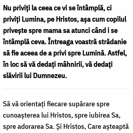
miluiește-
Nu priviți la ceea ce vi se întâmplă, ci
mă!”
priviți Lumina, pe Hristos, așa cum copilul
–
privește spre mama sa atunci când i se
pentru
întâmplă ceva. Întreaga voastră strădanie
toate
să fie aceea de a privi spre Lumină. Astfel,
grijile
voastre,
în loc să vă dedați mâhnirii, vă dedați
pentru
slăvirii lui Dumnezeu.
toate
și
Să vă orientați fiecare supărare spre
pentru
cunoașterea lui Hristos, spre iubirea Sa,
toți
/
spre adorarea Sa. Și Hristos, Care așteaptă