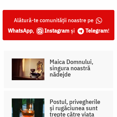
Alătură-te comunității noastre pe
WhatsApp
,
Instagram
și
Telegram
!
Maica Domnului,
singura noastră
nădejde
Postul, privegherile
și rugăciunea sunt
trepte către viața