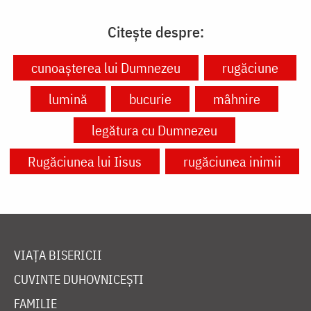
Citește despre:
cunoașterea lui Dumnezeu
rugăciune
lumină
bucurie
mâhnire
legătura cu Dumnezeu
Rugăciunea lui Iisus
rugăciunea inimii
VIAȚA BISERICII
CUVINTE DUHOVNICEȘTI
FAMILIE