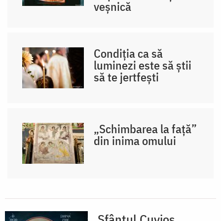
veșnică
Condiția ca să
luminezi este să știi
să te jertfești
„Schimbarea la față”
din inima omului
Sfântul Cuvios