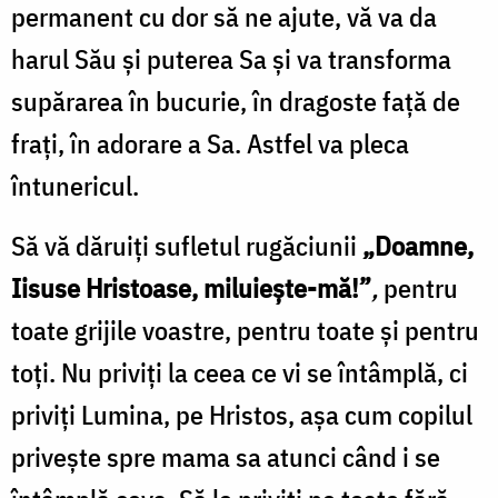
Foto:
permanent cu dor să ne ajute, vă va da
Ștefan
harul Său și puterea Sa și va transforma
Cojocariu
supărarea în bucurie, în dragoste față de
frați, în adorare a Sa. Astfel va pleca
întunericul.
Să vă dăruiți sufletul rugăciunii
„Doamne,
Iisuse Hristoase, miluiește-mă!”
,
pentru
toate grijile voastre, pentru toate și pentru
toți. Nu priviți la ceea ce vi se întâmplă, ci
priviți Lumina, pe Hristos, așa cum copilul
privește spre mama sa atunci când i se