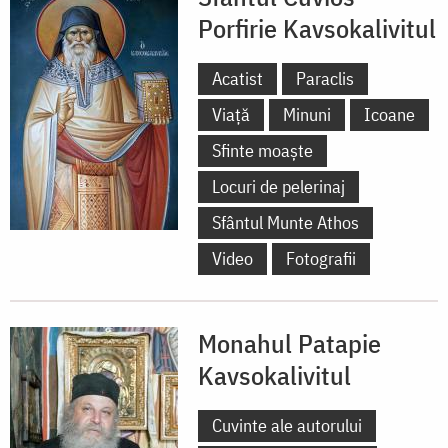
Porfirie Kavsokalivitul
Acatist
Paraclis
Viață
Minuni
Icoane
Sfinte moaște
Locuri de pelerinaj
Sfântul Munte Athos
Video
Fotografii
Monahul Patapie
Kavsokalivitul
Cuvinte ale autorului