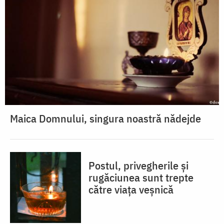
Maica Domnului, singura noastră nădejde
Postul, privegherile și
rugăciunea sunt trepte
către viața veșnică