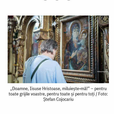
„Doamne,
„Doamne, Iisuse Hristoase, miluiește-mă!” – pentru
toate grijile voastre, pentru toate și pentru toți / Foto:
Iisuse
Ștefan Cojocariu
Hristoase,