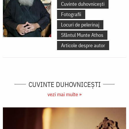
Cuvinte duhovnicești
Fotografii
Locuri de pelerinaj
Sfântul Munte Athos
Articole despre autor
CUVINTE DUHOVNICEȘTI
vezi mai multe »