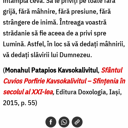
întâmplă ceva. Să le priviți pe toate fără
grijă, fără mâhnire, fără presiune, fără
strângere de inimă. Întreaga voastră
strădanie să fie aceea de a privi spre
Lumină. Astfel, în loc să vă dedați mâhnirii,
vă dedați slăvirii lui Dumnezeu.
(
Monahul Patapios Kavsokalivitul
,
Sfântul
Cuvios Porfirie Kavsokalivitul – Sfințenia în
secolul al XXI-lea
,
Editura Doxologia, Iași,
2015, p. 55)