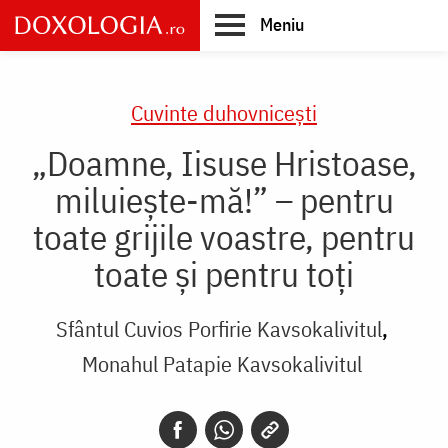
Skip
Meniu
to
main
Main
content
navigation
Cuvinte duhovnicești
„Doamne, Iisuse Hristoase,
miluiește-mă!” – pentru
toate grijile voastre, pentru
toate și pentru toți
Sfântul Cuvios Porfirie Kavsokalivitul
Monahul Patapie Kavsokalivitul