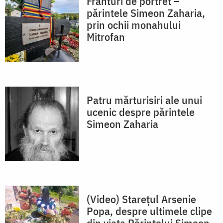
Frânturi de portret –
părintele Simeon Zaharia,
prin ochii monahului
Mitrofan
Patru mărturisiri ale unui
ucenic despre părintele
Simeon Zaharia
(Video) Starețul Arsenie
Popa, despre ultimele clipe
din viața Părintelui Simeon