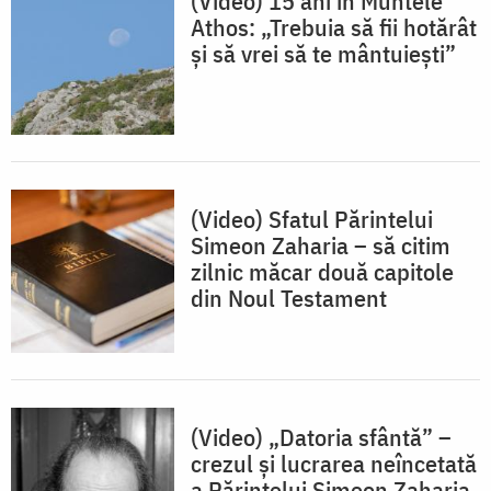
(Video) 15 ani în Muntele
Athos: „Trebuia să fii hotărât
și să vrei să te mântuiești”
(Video) Sfatul Părintelui
Simeon Zaharia – să citim
zilnic măcar două capitole
din Noul Testament
(Video) „Datoria sfântă” –
crezul și lucrarea neîncetată
a Părintelui Simeon Zaharia