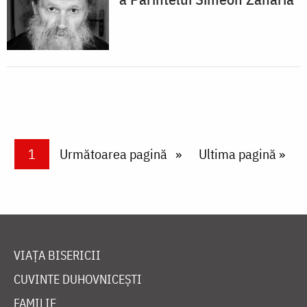
Paginare
Current page
1
Next page
Următoarea pagină
Last page
Ultima pagină »
VIAȚA BISERICII
CUVINTE DUHOVNICEȘTI
FAMILIE