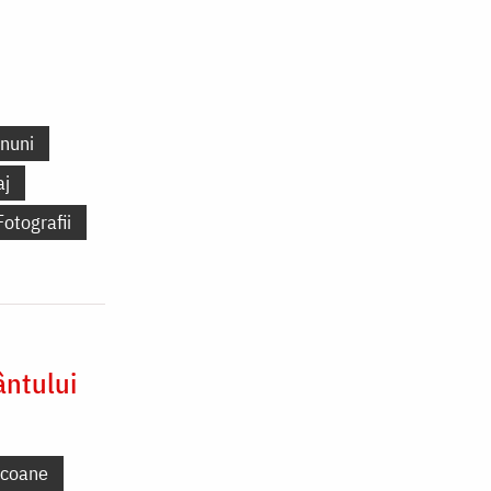
nuni
aj
Fotografii
ântului
Icoane