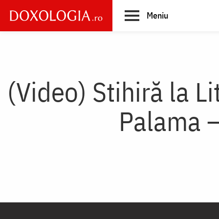
Skip
Meniu
to
main
Main
content
navigation
(Video) Stihiră la Li
Palama –