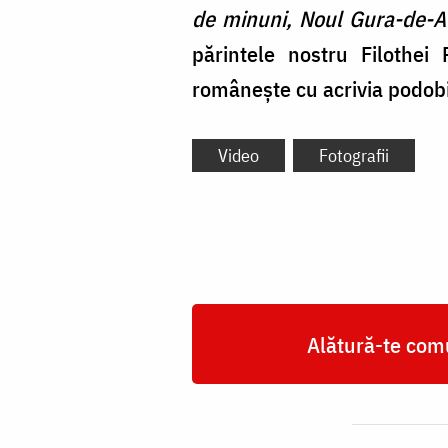
de minuni, Noul Gura-de-Au
părintele nostru Filothei
românește cu acrivia podobi
Video
Fotografii
Alătură-te comu