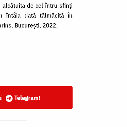
 alcătuita de cel întru sfinți
m întâia dată tălmăcită în
prins, București, 2022.
și
Telegram
!