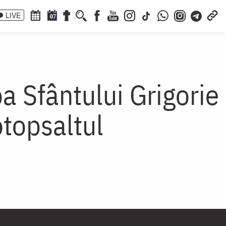
LIVE
07
jba Sfântului Grigorie
topsaltul