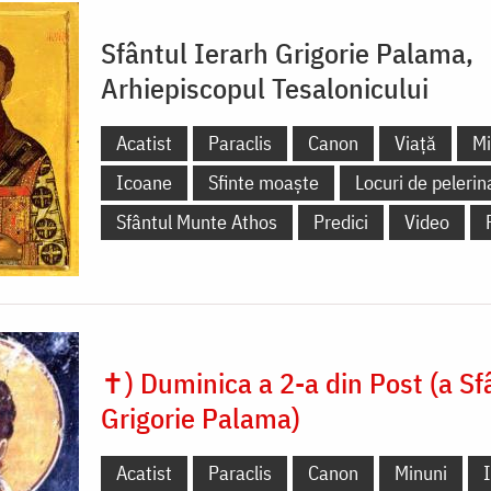
Sfântul Ierarh Grigorie Palama,
Arhiepiscopul Tesalonicului
Acatist
Paraclis
Canon
Viață
Mi
Icoane
Sfinte moaște
Locuri de pelerin
Sfântul Munte Athos
Predici
Video
✝) Duminica a 2-a din Post (a Sf
Grigorie Palama)
Acatist
Paraclis
Canon
Minuni