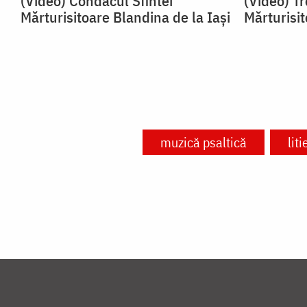
(Video) Condacul Sfintei
(Video) Tr
Mărturisitoare Blandina de la Iași
Mărturisit
muzică psaltică
liti