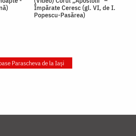
noapte -
(Video) Corul „Apostolii” –
snă)
⁠Împărate Ceresc (gl. VI, de I.
Popescu-Pasărea)
oase Parascheva de la Iași