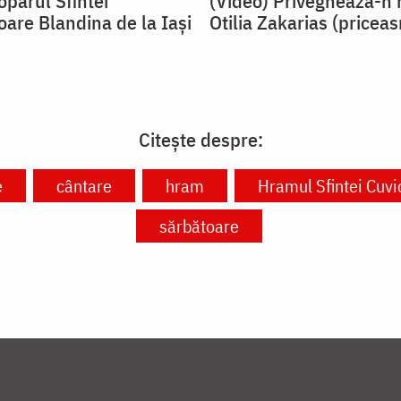
oparul Sfintei
(Video) Priveghează-n 
oare Blandina de la Iași
Otilia Zakarias (pricea
Citește despre:
e
cântare
hram
Hramul Sfintei Cuvi
sărbătoare