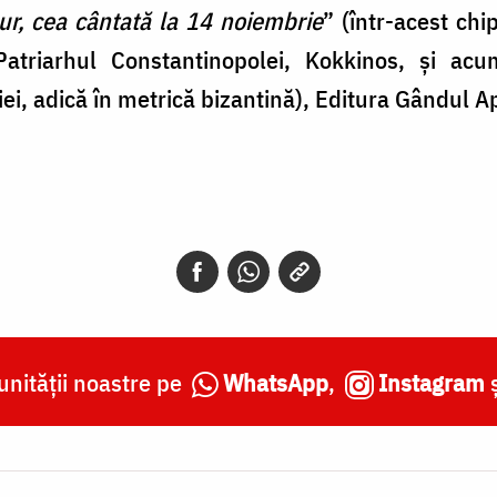
r, cea cântată la 14 noiembrie
” (într-acest chip
 Patriarhul Constantinopolei, Kokkinos, și acu
ei, adică în metrică bizantină), Editura Gândul A
nității noastre pe
WhatsApp
,
Instagram