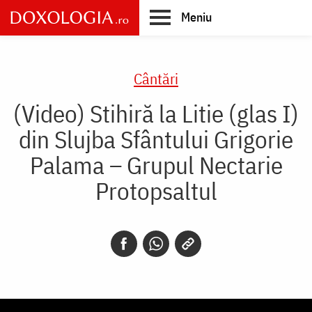
Skip
Meniu
to
main
Main
content
navigation
Cântări
(Video) Stihiră la Litie (glas I)
din Slujba Sfântului Grigorie
Palama – Grupul Nectarie
Protopsaltul