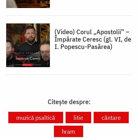
(Video) Corul „Apostolii” –
⁠Împărate Ceresc (gl. VI, de
I. Popescu-Pasărea)
Citește despre:
muzică psaltică
litie
cântare
hram