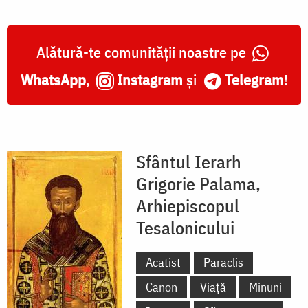
Alătură-te comunității noastre pe
WhatsApp
,
Instagram
și
Telegram
!
Sfântul Ierarh
Grigorie Palama,
Arhiepiscopul
Tesalonicului
Acatist
Paraclis
Canon
Viață
Minuni