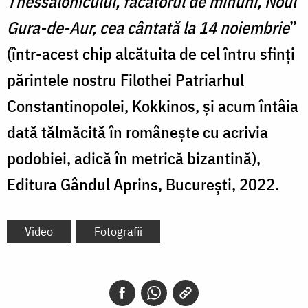
Thessalonicului, făcătorul de minuni, Noul
Gura-de-Aur, cea cântată la 14 noiembrie
”
(într-acest chip alcătuita de cel întru sfinți
părintele nostru Filothei Patriarhul
Constantinopolei, Kokkinos, și acum întâia
dată tălmăcită în românește cu acrivia
podobiei, adică în metrică bizantină),
Editura Gândul Aprins, București, 2022.
Video
Fotografii