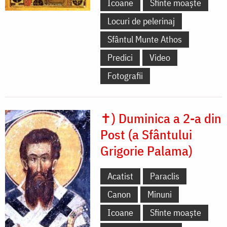
Icoane
Sfinte moaște
Locuri de pelerinaj
Sfântul Munte Athos
Predici
Video
Fotografii
✝) Duminica a 2-a din
Post (a Sfântului
Grigorie Palama)
Acatist
Paraclis
Canon
Minuni
Icoane
Sfinte moaște