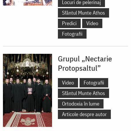
Locuri de pelerinaj
Sfântul Munte Athos
Predici
Video
Fotografii
Grupul „Nectarie
Protopsaltul”
Video
Fotografii
Sfântul Munte Athos
Ortodoxia în lume
Articole despre autor