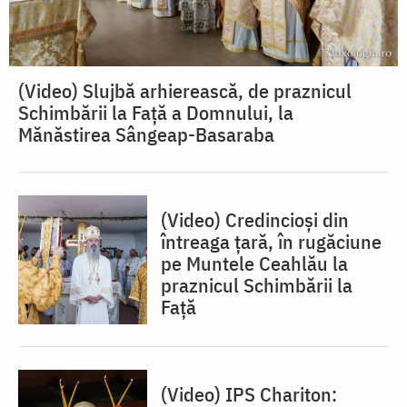
(Video) Slujbă arhierească, de praznicul
Schimbării la Față a Domnului, la
Mănăstirea Sângeap-Basaraba
(Video) Credincioși din
întreaga țară, în rugăciune
pe Muntele Ceahlău la
praznicul Schimbării la
Față
(Video) IPS Chariton: