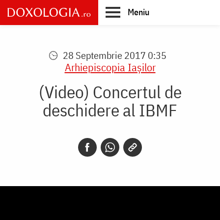
Skip
Meniu
to
main
Main
content
navigation
28 Septembrie 2017 0:35
Arhiepiscopia Iaşilor
(Video) Concertul de
deschidere al IBMF