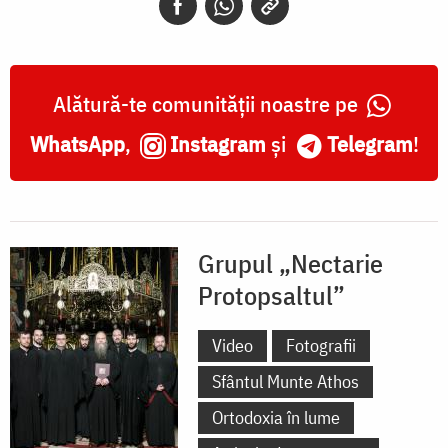
Alătură-te comunității noastre pe
WhatsApp
,
Instagram
și
Telegram
!
Grupul „Nectarie
Protopsaltul”
Video
Fotografii
Sfântul Munte Athos
Ortodoxia în lume