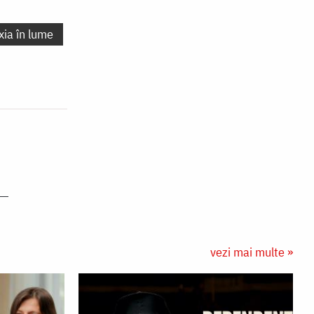
xia în lume
vezi mai multe »