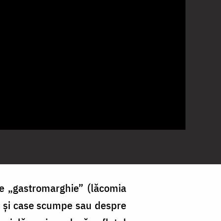
e „gastromarghie” (lăcomia
i și case scumpe sau despre