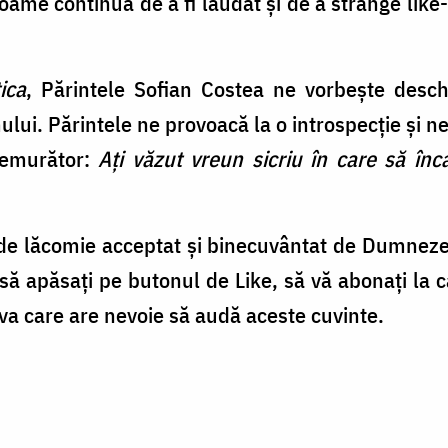
foame continuă de a fi lăudat și de a strânge like-
ica
, Părintele Sofian Costea ne vorbește desch
lui. Părintele ne provoacă la o introspecție și n
remurător:
Ați văzut vreun sicriu în care să înc
p de lăcomie acceptat și binecuvântat de Dumnezeu
 să apăsați pe butonul de Like, să vă abonați la 
uiva care are nevoie să audă aceste cuvinte.