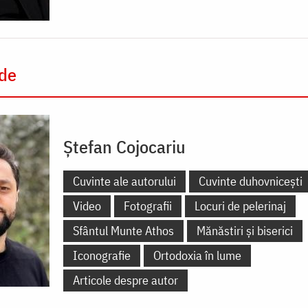
 de
Ștefan Cojocariu
Cuvinte ale autorului
Cuvinte duhovnicești
Video
Fotografii
Locuri de pelerinaj
Sfântul Munte Athos
Mănăstiri și biserici
Iconografie
Ortodoxia în lume
Articole despre autor