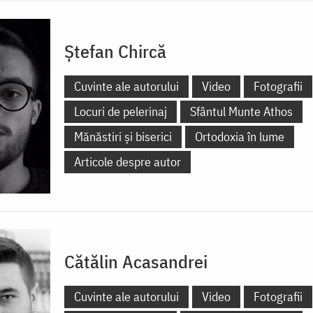
Ștefan Chircă
Cuvinte ale autorului
Video
Fotografii
Locuri de pelerinaj
Sfântul Munte Athos
Mănăstiri și biserici
Ortodoxia în lume
Articole despre autor
Cătălin Acasandrei
Cuvinte ale autorului
Video
Fotografii