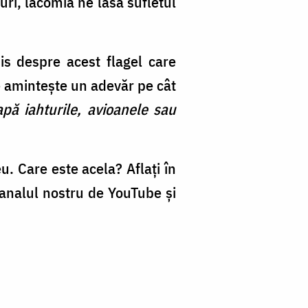
uri, lăcomia ne lasă sufletul
is despre acest flagel care
e amintește un adevăr pe cât
apă iahturile, avioanele sau
. Care este acela? Aflați în
canalul nostru de YouTube și