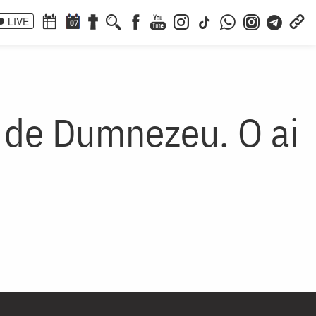
LIVE
07
ă de Dumnezeu. O ai