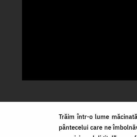
Trăim într-o lume măcinat
pântecelui care ne îmbolnă