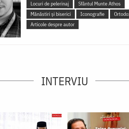
Locuri de pelerinaj
Sfântul Munte Athos
Mănăstiri și biserici
Iconografie
Ortodo
Articole despre autor
INTERVIU