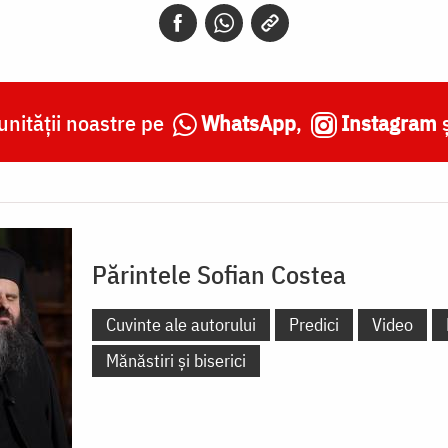
nității noastre pe
WhatsApp
,
Instagram
Părintele Sofian Costea
Cuvinte ale autorului
Predici
Video
Mănăstiri și biserici