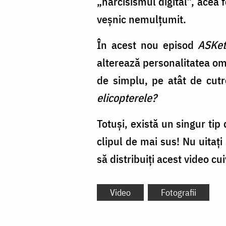
„narcisismul digital”, acea 
veșnic nemulțumit.
În acest nou episod
ASKet
alterează personalitatea omu
de simplu, pe atât de cut
elicopterele?
Totuși, există un singur ti
clipul de mai sus! Nu uitați
să distribuiți acest video c
Video
Fotografii