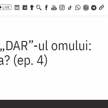
LIVE
08
 „DAR”-ul omului:
? (ep. 4)