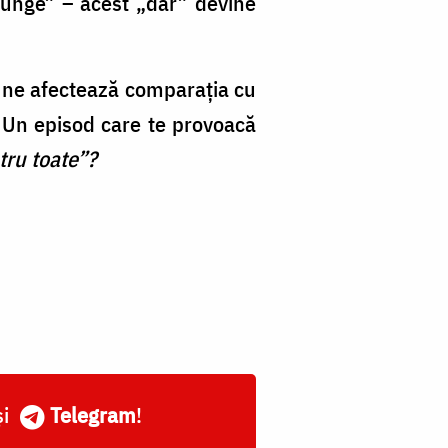
unge” – acest „dar” devine
 ne afectează comparația cu
 Un episod care te provoacă
tru toate”?
și
Telegram
!