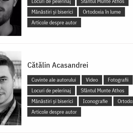
Locuri de pelerinaj
Sfântul Munte Athos
Mănăstiri și biserici
Ortodoxia în lume
Articole despre autor
Cătălin Acasandrei
Cuvinte ale autorului
Video
Fotografii
Locuri de pelerinaj
Sfântul Munte Athos
Mănăstiri și biserici
Iconografie
Ortodo
Articole despre autor