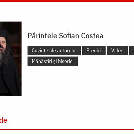
Părintele Sofian Costea
Cuvinte ale autorului
Predici
Video
Mănăstiri și biserici
 de