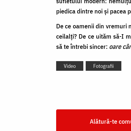
sufletului modern: nemulț
piedica dintre noi și pacea
De ce oamenii din vremuri 
ceilalți? De ce uităm să-I
să te întrebi sincer:
oare câ
Video
Fotografii
Alătură-te comu