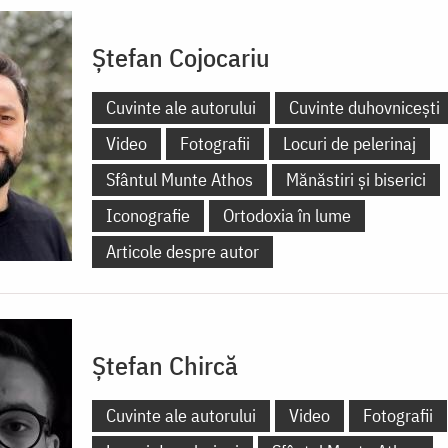
Ștefan Cojocariu
Cuvinte ale autorului
Cuvinte duhovnicești
Video
Fotografii
Locuri de pelerinaj
Sfântul Munte Athos
Mănăstiri și biserici
Iconografie
Ortodoxia în lume
Articole despre autor
Ștefan Chircă
Cuvinte ale autorului
Video
Fotografii