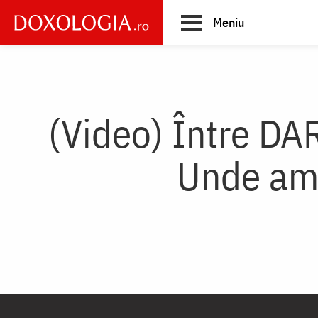
Skip
Meniu
to
main
Main
content
navigation
(Video) Între DA
Unde am 