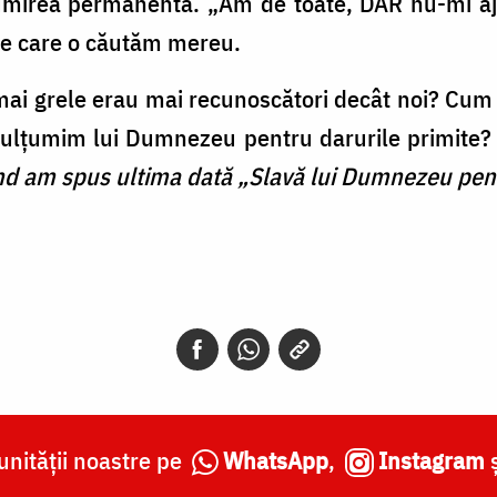
umirea permanentă. „Am de toate, DAR nu-mi aj
 pe care o căutăm mereu.
mai grele erau mai recunoscători decât noi? Cum
 mulțumim lui Dumnezeu pentru darurile primite?
nd am spus ultima dată „Slavă lui Dumnezeu pen
nității noastre pe
WhatsApp
,
Instagram