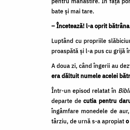
pentru mănăstire. În fața porț
bate și mai tare.
– Încetează! l-a oprit bătrân
Luptând cu propriile slăbiciu
proaspătă și l-a pus cu grijă î
A doua zi, când îngerii au dez
era dăltuit numele acelei băt
Într-un episod relatat în
Bibl
departe de
cutia pentru daru
îngâmfare monedele de aur, f
târziu, de urnă s-a apropiat
o