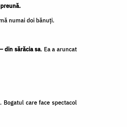
împreună.
almă numai doi bănuți.
 – din sărăcia sa
. Ea a aruncat
e
. Bogatul care face spectacol