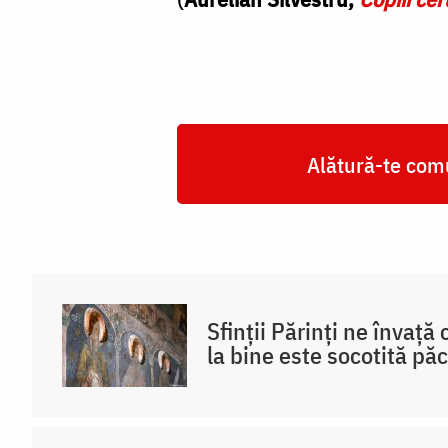
Alătură-te comu
Sfinții Părinți ne învață
la bine este socotită pă