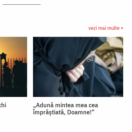
vezi mai multe »
chi
„Adună mintea mea cea
împrăștiată, Doamne!”