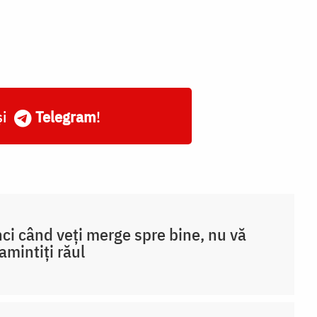
și
Telegram
!
ci când veți merge spre bine, nu vă
amintiți răul