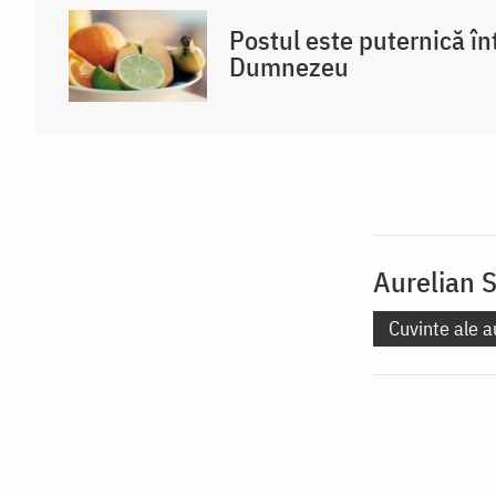
Postul este puternică întă
Dumnezeu
Aurelian S
Cuvinte ale a