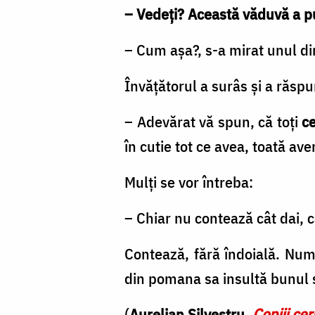
– Vedeți? Această văduvă a pu
– Cum așa?, s-a mirat unul di
Învățătorul a surâs și a răspu
– Adevărat vă spun, că toți
ce
în cutie tot ce avea, toată av
Mulți se vor întreba:
– Chiar nu contează cât dai, c
Contează, fără îndoială. Nu
din pomana sa insultă bunul 
(
Aurelian Silvestru,
Copiii cer