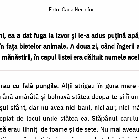
Foto: Oana Nechifor
ni, ea a dat fuga la izvor și le-a adus puțină apă
 în fața bietelor animale. A doua zi, când îngeri
i mănăstirii, în capul listei era dăltuit numele ace
turau cu fală pungile. Alții strigau în gura ma
ână amărâtă și bolnavă stătea deoparte și îi urm
l sfânt, dar nu avea nici bani, nici aur, nici m
opiat de locul unde stătea ea. Stăpânul carului
nsă erau lihniți de foame și de sete. Nu mai ave