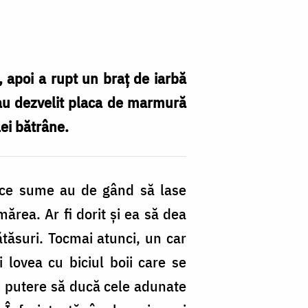
, apoi a rupt un braț de iarbă
i au dezvelit placa de marmură
lei bătrâne.
re ce sume au de gând să lase
ărea. Ar fi dorit și ea să dea
ătăsuri. Tocmai atunci, un car
 lovea cu biciul boii care se
au putere să ducă cele adunate