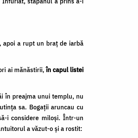
 Înfuriat, stăpânul a prins a-i
, apoi a rupt un braț de iarbă
ri ai mănăstirii,
în capul listei
Săi în preajma unui templu, nu
tința sa. Bogații aruncau cu
ă-i considere miloși. Într-un
ntuitorul a văzut-o și a rostit: