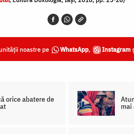
nității noastre pe
WhatsApp
,
Instagram
 că orice abatere de
Atun
cat
mai 