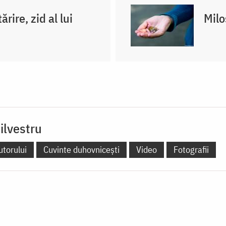
rire, zid al lui
Milo
ilvestru
utorului
Cuvinte duhovnicești
Video
Fotografii