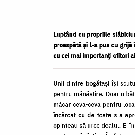
Foto:
Oana
Nechifor
Luptând cu propriile slăbiciu
proaspătă și l-a pus cu grijă
cu cei mai importanți ctitori a
Unii dintre bogătași își scu
pentru mănăstire. Doar o bătr
măcar ceva-ceva pentru locașu
încărcat cu de toate s-a apr
opinteau să urce dealul. Ei î