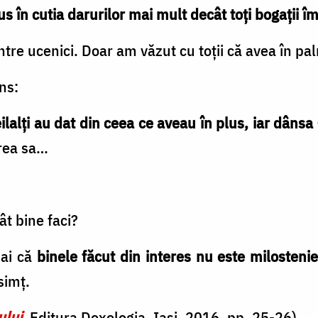
s în cutia darurilor mai mult decât toți bogații 
ntre ucenici. Doar am văzut cu toții că avea în p
ns:
ilalți au dat din ceea ce aveau în plus, iar dânsa
erea sa…
ât bine faci?
mai că
binele făcut din interes nu este milosteni
simț.
ului
,
Editura Doxologia, Iași, 2016, pp. 25-26)