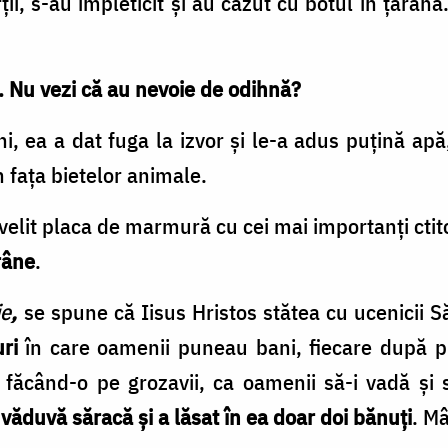
ii, s-au împleticit și au căzut cu botul în țărână.
a. Nu vezi că au nevoie de odihnă?
ni, ea a dat fuga la izvor și le-a adus puțină apă
n fața bietelor animale.
velit placa de marmură cu cei mai importanți ctito
râne
.
ie
,
se spune că Iisus Hristos stătea cu ucenicii 
ri
în care oamenii puneau bani, fiecare după pu
ăcând-o pe grozavii, ca oamenii să-i vadă și s
 văduvă săracă și a lăsat în ea doar doi bănuți
. Mâ