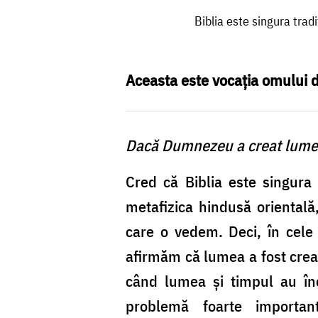
Biblia
Biblia este singura trad
este
singura
tradiție
Aceasta este vocația omului de 
religioasă
a
Dacă Dumnezeu a creat lumea
umanității
care
Cred că Biblia este singura 
vorbește
metafizica hindusă orientală,
despre
care o vedem. Deci, în cele 
o
afirmăm că lumea a fost cre
creație
când lumea și timpul au înc
ex
problemă foarte importan