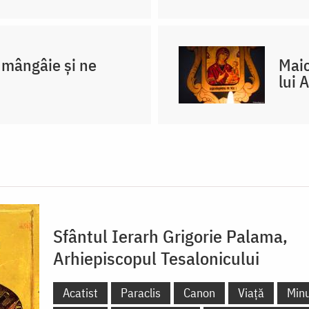
mângâie și ne
Maic
lui 
Sfântul Ierarh Grigorie Palama,
Arhiepiscopul Tesalonicului
Acatist
Paraclis
Canon
Viață
Minu