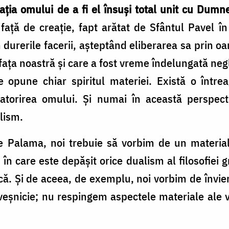
ția omului de a fi el însuși total unit cu Dumnez
față de creație, fapt arătat de Sfântul Pavel î
 durerile facerii, așteptând eliberarea sa prin oa
ața noastră și care a fost vreme îndelungată negl
 opune chiar spiri­tul materiei. Există o între
datorirea omului. Și numai în această perspe
lism.
ie Palama, noi trebuie să vorbim de un materia
) în care este depășit ori­ce dualism al filosofiei
. Și de aceea, de exem­plu, noi vorbim de învierea
veșnicie; nu respingem aspectele materiale ale vi