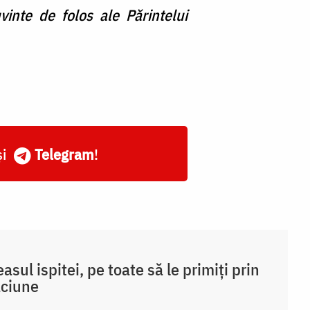
vinte de folos ale Părintelui
și
Telegram
!
easul ispitei, pe toate să le primiți prin
ăciune