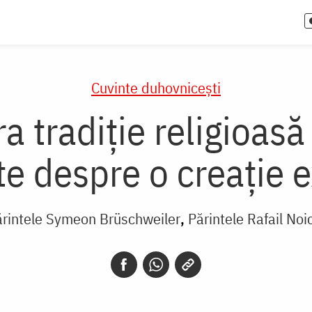
Cuvinte duhovnicești
ra tradiție religioasă
e despre o creație e
ărintele Symeon Brüschweiler
Părintele Rafail Noi