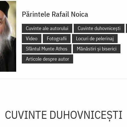
Părintele Rafail Noica
Cuvinte ale autorului
Cuvinte duhovnicești
Video
Fotografii
Locuri de pelerinaj
Sfântul Munte Athos
Mănăstiri și biserici
Articole despre autor
CUVINTE DUHOVNICEȘTI