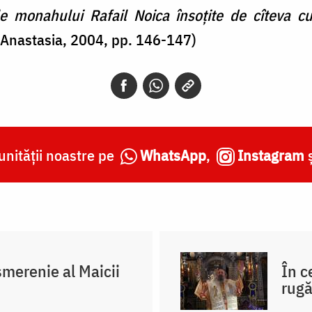
le monahului Rafail Noica însoțite de cîteva cu
ra Anastasia, 2004, pp. 146-147)
nității noastre pe
WhatsApp
,
Instagram
merenie al Maicii
În c
rug