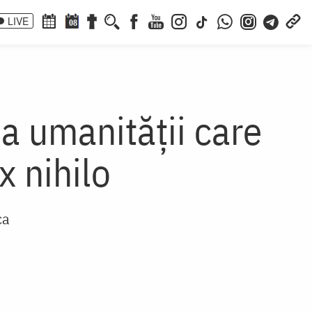
LIVE
08
 a umanității care
x nihilo
ca