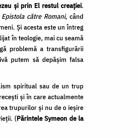
eu și prin El restul cre­ației
.
n
Epistola către Romani
, când
meni. Și acesta este un în­treg
ijat în teologie, mai cu seamă
agă problemă a trans­figurării
ctivă putem să depășim falsa
lism spiritual sau de un trup
 grecești și în care actualmente
 trupurilor și nu de o ieși­re
eții. (
Părintele Symeon de la