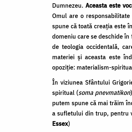
nihilo
Dumnezeu.
Aceasta este voca
/
Omul are o responsabilitate 
Foto:
spune că toată creația este în
Oana
domeniu care se deschide în f
Nechifor
de teologia occidentală, care
materiei și aceasta este în
opoziție: materialism-spiritua
În viziunea Sfântului Grigor
spiritual (
soma pnevmatikon
putem spune că mai trăim încă
a sufletului din trup, pentru 
Essex
)