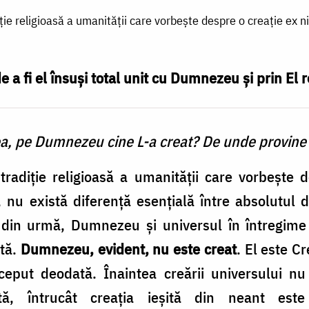
iție religioasă a umanității care vorbește despre o creație ex n
a fi el însuși total unit cu Dumnezeu și prin El re
, pe Dumnezeu cine L-a creat? De unde provine E
tradiție religioasă a umanității care vorbește 
 nu există diferență esen­țială între absolutul 
din urmă, Dumnezeu și uni­versul în întregime 
ată.
Dumnezeu, evident, nu este creat
. El este Cr
eput deodată. Înaintea creării universului nu
tă, întrucât creația ieșită din neant este