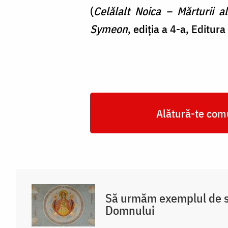
(
Celălalt Noica – Mărturii a
Symeon
, ediția a 4-a, Editu
Alătură-te comu
Să urmăm exemplul de s
Domnului