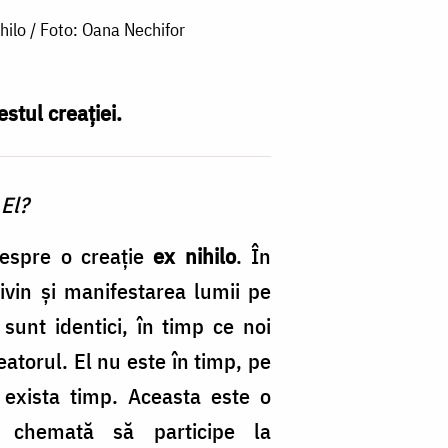
ihilo / Foto: Oana Nechifor
stul cre­ației.
l?­
despre o creație
ex nihilo
. În
divin și manifestarea lumii pe
sunt identici, în timp ce noi
eato­rul. El nu este în timp, pe
 exista timp. Aceasta este o
 chemată să parti­cipe la