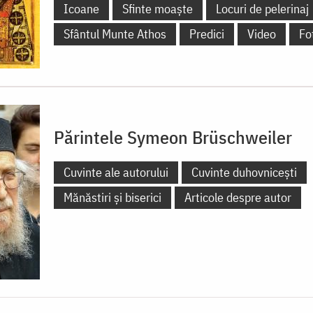
Icoane
Sfinte moaște
Locuri de pelerinaj
Sfântul Munte Athos
Predici
Video
Fo
Părintele Symeon Brüschweiler
Cuvinte ale autorului
Cuvinte duhovnicești
Mănăstiri și biserici
Articole despre autor