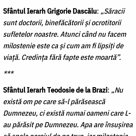
Sfântul Ierarh Grigorie Dascălu
:
„Săracii
sunt doctorii, binefăcătorii şi ocrotitorii
sufletelor noastre. Atunci când nu facem
milostenie este ca şi cum am fi lipsiţi de
viaţă. Credinţa fără fapte este moartă”.
***
Sfântul Ierarh Teodosie de la Brazi
:
„Nu
există om pe care să-l părăsească
Dumnezeu, ci există numai oameni care L-
au părăsit pe Dumnezeu. Apa are însuşirea
să spele noroiul de pe trup, iar milostenia