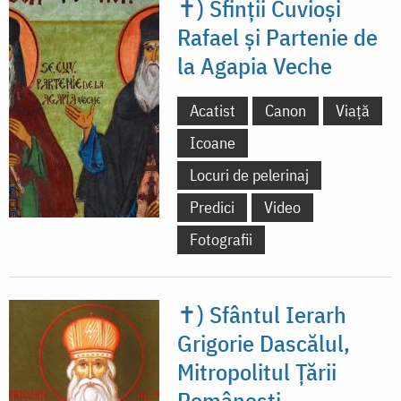
✝) Sfinții Cuvioși
Rafael și Partenie de
la Agapia Veche
Acatist
Canon
Viață
Icoane
Locuri de pelerinaj
Predici
Video
Fotografii
✝) Sfântul Ierarh
Grigorie Dascălul,
Mitropolitul Țării
Românești