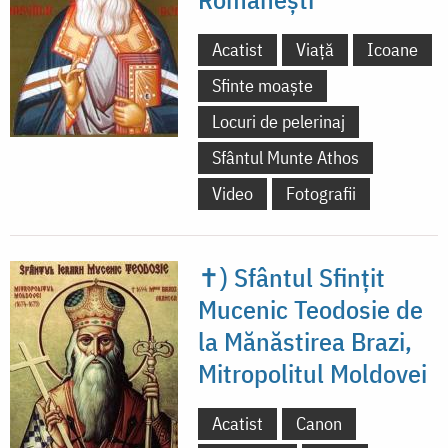
Acatist
Viață
Icoane
Sfinte moaște
Locuri de pelerinaj
Sfântul Munte Athos
Video
Fotografii
✝) Sfântul Sfințit
Mucenic Teodosie de
la Mănăstirea Brazi,
Mitropolitul Moldovei
Acatist
Canon