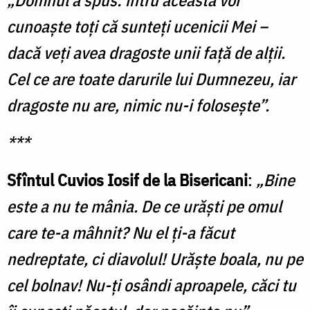
cunoaşte toţi că sunteţi ucenicii Mei –
dacă veţi avea dragoste unii faţă de alţii.
Cel ce are toate darurile lui Dumnezeu, iar
dragoste nu are, nimic nu-i foloseşte”.
***
Sfîntul Cuvios Iosif de la Bisericani
:
„Bine
este a nu te mânia. De ce urăşti pe omul
care te-a mâhnit? Nu el ţi-a făcut
nedreptate, ci diavolul! Urăşte boala, nu pe
cel bolnav! Nu-ţi osândi aproapele, căci tu