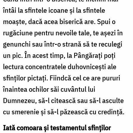
întâi la sfintele icoane şi la sfintele
moaşte, dacă acea biserică are. Spui o
rugăciune pentru nevoile tale, te aşezi în
genunchi sau într-o strană să te reculegi
un pic. În acest timp, la Pângărați poţi
lectura concentratele duhovniceşti ale
sfinţilor pictați. Fiindcă cel ce are pururi
înaintea ochilor săi cuvântul lui
Dumnezeu, să-l citească sau să-l asculte
cu smerenie și să-l păzească cu credință.
Iată comoara și testamentul sfinților