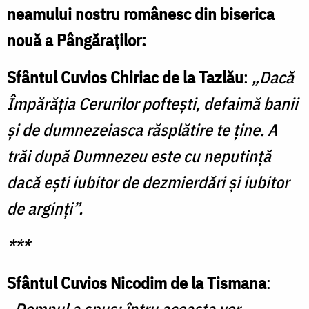
neamului nostru românesc din biserica
nouă a Pângăraţilor:
Sfântul Cuvios Chiriac de la Tazlău
:
„Dacă
Împărăţia Cerurilor pofteşti, defaimă banii
şi de dumnezeiasca răsplătire te ţine. A
trăi după Dumnezeu este cu neputinţă
dacă eşti iubitor de dezmierdări şi iubitor
de arginţi”.
***
Sfântul Cuvios Nicodim de la Tismana
:
„Domnul a spus: întru aceasta vor