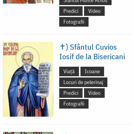
Sfântul Munte Athos
Predici
Video
Fotografii
✝) Sfântul Cuvios
Iosif de la Bisericani
Viață
Icoane
Locuri de pelerinaj
Predici
Video
Fotografii