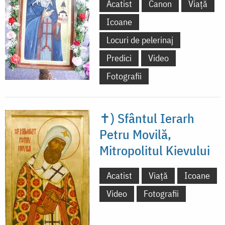
Acatist
Canon
Viață
Icoane
Locuri de pelerinaj
Predici
Video
Fotografii
✝) Sfântul Ierarh
Petru Movilă,
Mitropolitul Kievului
Acatist
Viață
Icoane
Video
Fotografii