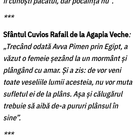
îi cunoşti păcatul, dar pocăinţa nu”.
***
Sfântul Cuvios Rafail de la Agapia Veche
:
„Trecând odată Avva Pimen prin Egipt, a
văzut o femeie şezând la un mormânt şi
plângând cu amar. Şi a zis: de vor veni
toate veseliile lumii acesteia, nu vor muta
sufletul ei de la plâns. Aşa şi călugărul
trebuie să aibă de-a pururi plânsul în
sine”.
***