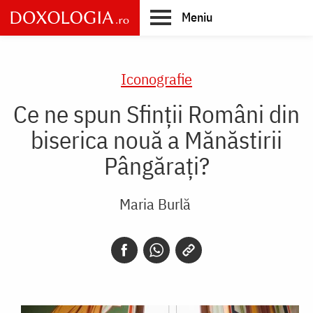
Skip
Meniu
to
main
Main
content
navigation
Iconografie
Ce ne spun Sfinții Români din
biserica nouă a Mănăstirii
Pângărați?
Maria Burlă