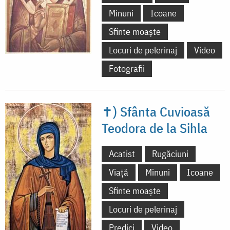
Minuni
Icoane
Sfinte moaște
Locuri de pelerinaj
Video
Fotografii
✝) Sfânta Cuvioasă
Teodora de la Sihla
Acatist
Rugăciuni
Viață
Minuni
Icoane
Sfinte moaște
Locuri de pelerinaj
Predici
Video