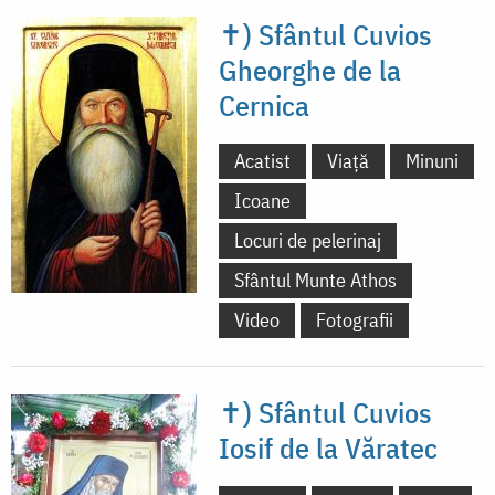
✝) Sfântul Cuvios
Gheorghe de la
Cernica
Acatist
Viață
Minuni
Icoane
Locuri de pelerinaj
Sfântul Munte Athos
Video
Fotografii
✝) Sfântul Cuvios
Iosif de la Văratec