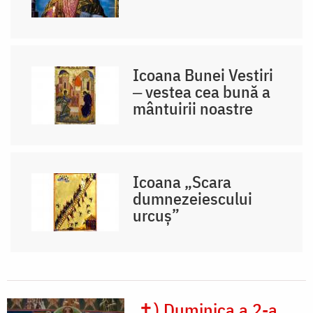
Icoana Bunei Vestiri
‒ vestea cea bună a
mântuirii noastre
Icoana „Scara
dumnezeiescului
urcuș”
✝) Duminica a 2-a