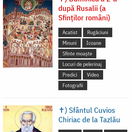
după Rusalii (a
Sfinților români)
Acatist
Rugăciuni
Minuni
Icoane
Sfinte moaște
Locuri de pelerinaj
Predici
Video
Fotografii
✝) Sfântul Cuvios
Chiriac de la Tazlău