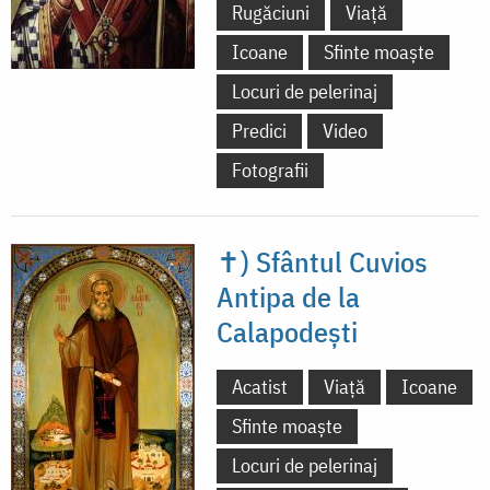
Rugăciuni
Viață
Icoane
Sfinte moaște
Locuri de pelerinaj
Predici
Video
Fotografii
✝) Sfântul Cuvios
Antipa de la
Calapodești
Acatist
Viață
Icoane
Sfinte moaște
Locuri de pelerinaj