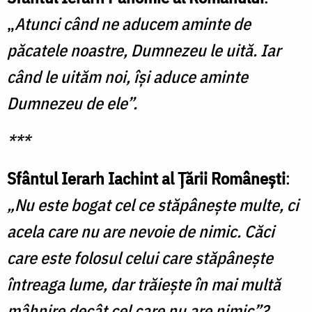
„
Atunci când ne aducem aminte de
păcatele noastre, Dumnezeu le uită. Iar
când le uităm noi, îşi aduce aminte
Dumnezeu de ele”.
***
Sfântul Ierarh Iachint al Ţării Româneşti
:
„Nu este bogat cel ce stăpâneşte multe, ci
acela care nu are nevoie de nimic. Căci
care este folosul celui care stăpâneşte
întreaga lume, dar trăieşte în mai multă
mâhnire decât cel care nu are nimic”?