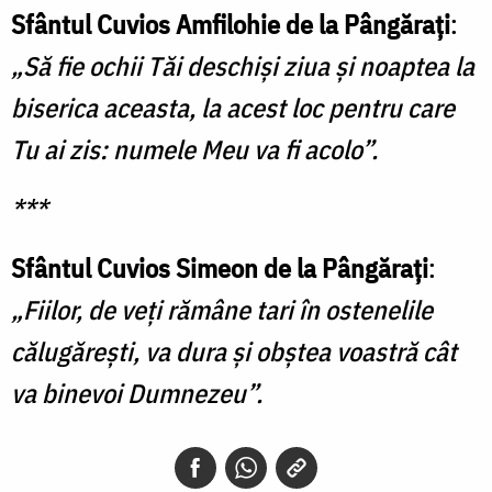
Sfântul Cuvios Amfilohie de la Pângărați
:
„Să fie ochii Tăi deschişi ziua şi noaptea la
biserica aceasta, la acest loc pentru care
Tu ai zis: numele Meu va fi acolo”.
***
Sfântul Cuvios Simeon de la Pângărați
:
„Fiilor, de veţi rămâne tari în ostenelile
călugăreşti, va dura şi obştea voastră cât
va binevoi Dumnezeu”.