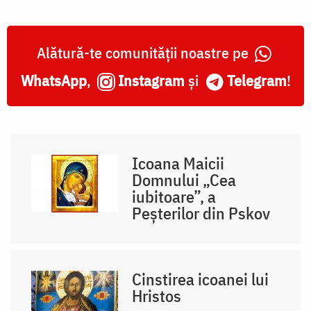
Alătură-te comunității noastre pe
WhatsApp
,
Instagram
și
Telegram
!
Icoana Maicii
Domnului „Cea
iubitoare”, a
Peșterilor din Pskov
Cinstirea icoanei lui
Hristos