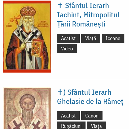
✝ Sfântul Ierarh
Iachint, Mitropolitul
Țării Românești
Acatist
Viață
Icoane
Video
✝) Sfântul Ierarh
Ghelasie de la Râmeț
Acatist
Canon
Rugăciuni
Viață