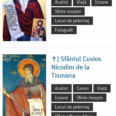
Acatist
Viață
Icoane
Sfinte moaște
Locuri de pelerinaj
Fotografii
✝) Sfântul Cuvios
Nicodim de la
Tismana
Acatist
Canon
Viață
Icoane
Sfinte moaște
Locuri de pelerinaj