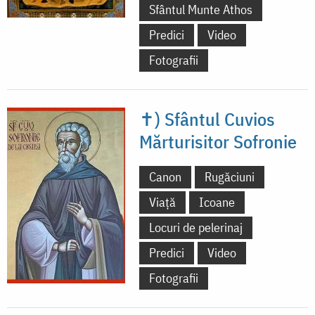
Sfântul Munte Athos
Predici
Video
Fotografii
✝) Sfântul Cuvios
Mărturisitor Sofronie
Canon
Rugăciuni
Viață
Icoane
Locuri de pelerinaj
Predici
Video
Fotografii