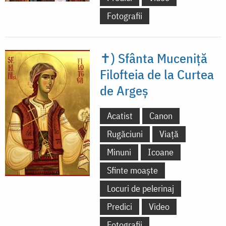
Fotografii
✝) Sfânta Muceniță
Filofteia de la Curtea
de Argeș
Acatist
Canon
Rugăciuni
Viață
Minuni
Icoane
Sfinte moaște
Locuri de pelerinaj
Predici
Video
Fotografii