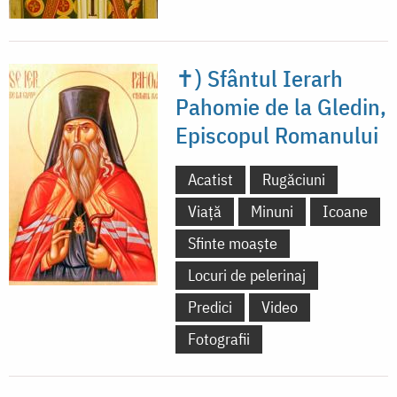
✝) Sfântul Ierarh
Pahomie de la Gledin,
Episcopul Romanului
Acatist
Rugăciuni
Viață
Minuni
Icoane
Sfinte moaște
Locuri de pelerinaj
Predici
Video
Fotografii