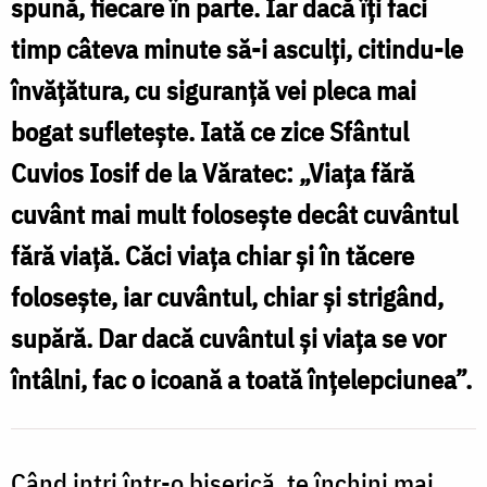
spună, fiecare în parte. Iar dacă îți faci
biserica
timp câteva minute să-i asculți, citindu-le
S
nouă
învățătura, cu siguranță vei pleca mai
a
bogat sufletește. Iată ce zice Sfântul
d
Mănăstirii
Cuvios Iosif de la Văratec: „Viaţa fără
b
Pângărați?
cuvânt mai mult foloseşte decât cuvântul
/
fără viaţă. Căci viaţa chiar şi în tăcere
Foto:
foloseşte, iar cuvântul, chiar şi strigând,
M
Maria
P
supără. Dar dacă cuvântul şi viaţa se vor
Burlă
/
întâlni, fac o icoană a toată înţelepciunea”.
F
Când intri într-o biserică, te închini mai
B