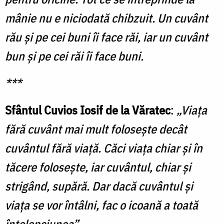
mânie nu e niciodată chibzuit. Un cuvânt
rău şi pe cei buni îi face răi, iar un cuvânt
bun şi pe cei răi îi face buni.
***
Sfântul Cuvios Iosif de la Văratec
:
„Viaţa
fără cuvânt mai mult foloseşte decât
cuvântul fără viaţă. Căci viaţa chiar şi în
tăcere foloseşte, iar cuvântul, chiar şi
strigând, supără. Dar dacă cuvântul şi
viaţa se vor întâlni, fac o icoană a toată
înţelepciunea”.