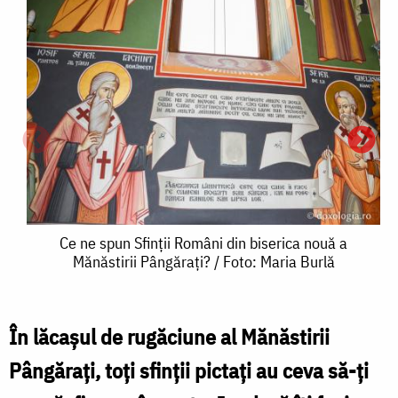
Ce
Ce ne spun Sfinții Români din biserica nouă a
Mănăstirii Pângărați? / Foto: Maria Burlă
ne
spun
Sfinții
În lăcașul de rugăciune al Mănăstirii
Români
Pângărați, toți sfinții pictați au ceva să-ți
din