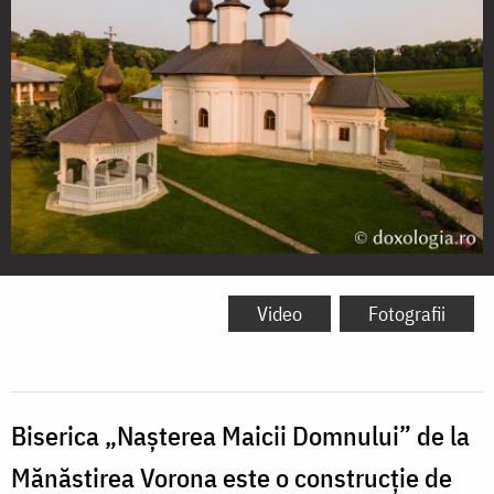
Biserica
„Nașterea
Video
Fotografii
Maicii
Domnului”
(Mănăstirea
Biserica „Nașterea Maicii Domnului” de la
Vorona)
Mănăstirea Vorona este o construcție de