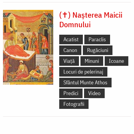
(✝) Nașterea Maicii
Domnului
Acatist
Paraclis
Canon
Rugăciuni
Viață
Minuni
Icoane
Locuri de pelerinaj
Sfântul Munte Athos
Predici
Video
Fotografii