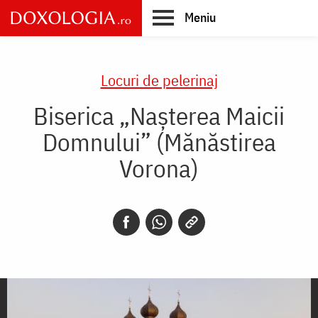
Skip
Meniu
to
main
Main
content
navigation
Locuri de pelerinaj
Biserica „Nașterea Maicii
Domnului” (Mănăstirea
Vorona)