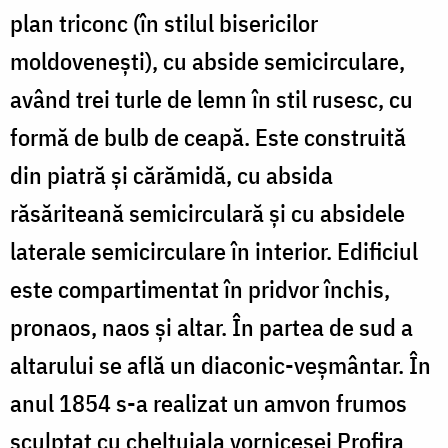
/
plan triconc (în stilul bisericilor
Foto:
moldovenești), cu abside semicirculare,
Constantin
având trei turle de lemn în stil rusesc, cu
Comici
formă de bulb de ceapă. Este construită
din piatră și cărămidă, cu absida
răsăriteană semicirculară și cu absidele
laterale semicirculare în interior. Edificiul
este compartimentat în pridvor închis,
pronaos, naos și altar. În partea de sud a
altarului se află un diaconic-veșmântar. În
anul 1854 s-a realizat un amvon frumos
sculptat cu cheltuiala vornicesei Profira