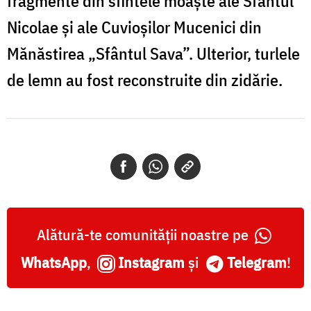
fragmente din sfintele moaște ale Sfântul
Nicolae și ale Cuvioșilor Mucenici din
Mănăstirea „Sfântul Sava”. Ulterior, turlele
de lemn au fost reconstruite din zidărie.
Alătură-te comunității noastre pe
WhatsApp
,
Instagram
și
Telegram
!