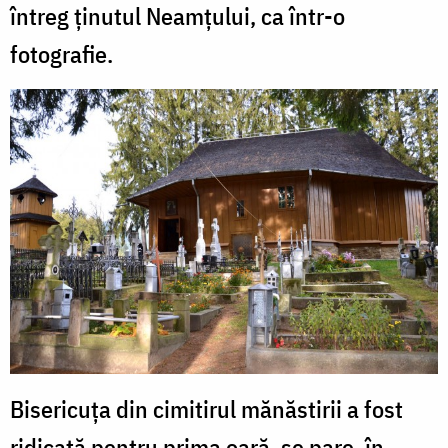
întreg ţinutul Neamţului, ca într-o
fotografie.
Bisericuţa din cimitirul mănăstirii a fost
ridicată pentru prima oară, se pare, în