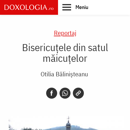
Skip
Meniu
to
main
Main
content
navigation
Reportaj
Bisericuţele din satul
măicuţelor
Otilia Bălinișteanu