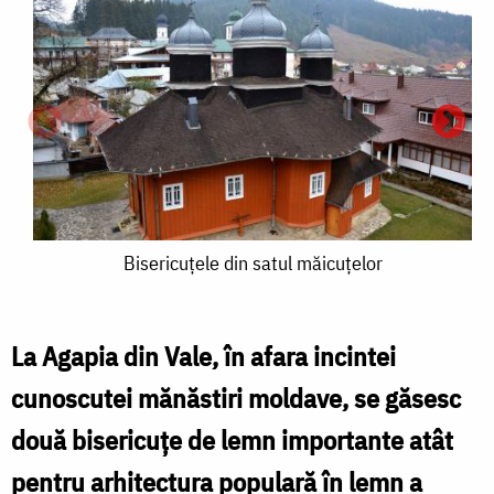
Bisericuţele
Bisericuţele din satul măicuţelor
din
satul
La Agapia din Vale, în afara incintei
măicuţelor
cunoscutei mănăstiri moldave, se găsesc
B
două bisericuţe de lemn importante atât
pentru arhitectura populară în lemn a