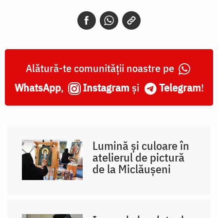
Alătură-te comunității noastre pe
WhatsApp
,
Instagram
și
Telegram
!
Lumină și culoare în
atelierul de pictură
de la Miclăușeni