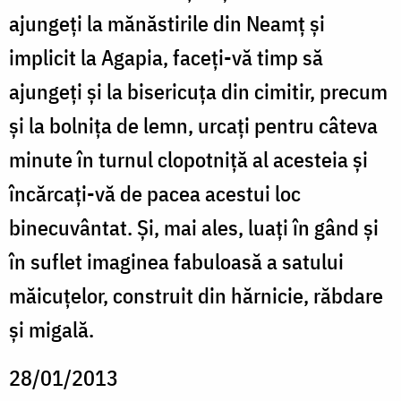
ajungeţi la mănăstirile din Neamţ şi
implicit la Agapia, faceţi-vă timp să
ajungeţi şi la bisericuţa din cimitir, precum
şi la bolniţa de lemn, urcaţi pentru câteva
minute în turnul clopotniţă al acesteia şi
încărcaţi-vă de pacea acestui loc
binecuvântat. Şi, mai ales, luaţi în gând şi
în suflet imaginea fabuloasă a satului
măicuţelor, construit din hărnicie, răbdare
şi migală.
28/01/2013