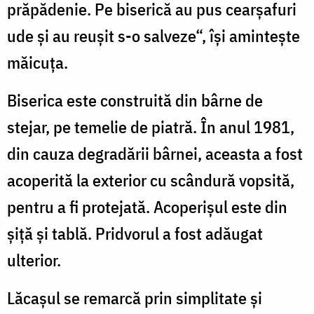
prăpădenie. Pe biserică au pus cearşafuri
ude şi au reuşit s-o salveze“, îşi aminteşte
măicuţa.
Biserica este construită din bârne de
stejar, pe temelie de piatră. În anul 1981,
din cauza degradării bârnei, aceasta a fost
acoperită la exterior cu scândură vopsită,
pentru a fi protejată. Acoperişul este din
şiţă şi tablă. Pridvorul a fost adăugat
ulterior.
Lăcaşul se remarcă prin simplitate şi