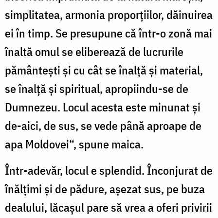
simplitatea, armonia proporţiilor, dăinuirea
ei în timp. Se presupune că într-o zonă mai
înaltă omul se eliberează de lucrurile
pământeşti şi cu cât se înalţă şi material,
se înalţă şi spiritual, apropiindu-se de
Dumnezeu. Locul acesta este minunat şi
de-aici, de sus, se vede până aproape de
apa Moldovei“, spune maica.
Într-adevăr, locul e splendid. Înconjurat de
înălţimi şi de pădure, aşezat sus, pe buza
dealului, lăcaşul pare să vrea a oferi privirii