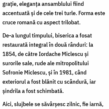
graţie, eleganţa ansamblului fiind
accentuată şi de cele trei turle. Forma este
cruce romană cu aspect trilobat.
De-a lungul timpului, biserica a fosat
restaurată integral în două rânduri: la
1854, de către Iordache Miclescu şi
surorile sale, rude ale mitropolitului
Sofronie Miclescu, şi în 1981, când
exteriorul a fost blănit cu scândură, iar
şindrila a fost schimbată.
Aici, slujbele se săvârşesc zilnic, fie iarnă,