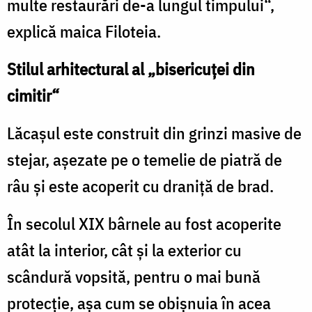
multe restaurări de-a lungul timpului“,
explică maica Filoteia.
Stilul arhitectural al „bisericuţei din
cimitir“
Lăcaşul este construit din grinzi masive de
stejar, aşezate pe o temelie de piatră de
râu şi este acoperit cu draniţă de brad.
În secolul XIX bârnele au fost acoperite
atât la interior, cât şi la exterior cu
scândură vopsită, pentru o mai bună
protecţie, aşa cum se obişnuia în acea