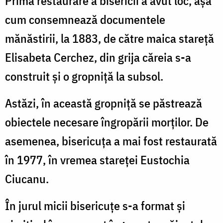
Prima restaurare a bisericii a avut loc, aşa
cum consemnează documentele
mănăstirii, la 1883, de către maica stareţă
Elisabeta Cerchez, din grija căreia s-a
construit şi o gropniţă la subsol.
Astăzi, în această gropniţă se păstrează
obiectele necesare îngropării morţilor. De
asemenea, bisericuţa a mai fost restaurată
în 1977, în vremea stareţei Eustochia
Ciucanu.
În jurul micii bisericuţe s-a format şi