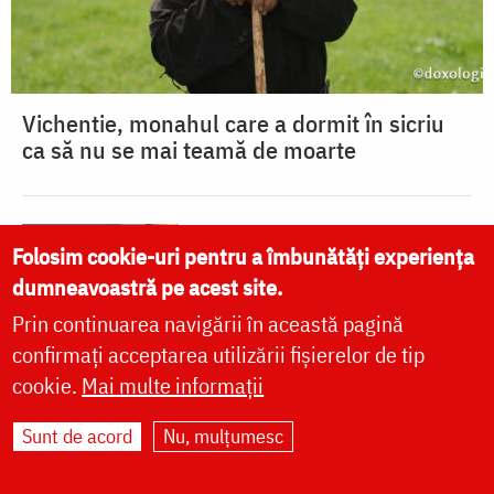
Vichentie, monahul care a dormit în sicriu
ca să nu se mai teamă de moarte
Comoara Părintelui Teofil
Folosim cookie-uri pentru a îmbunătăți experiența
de la Pângărați
dumneavoastră pe acest site.
Prin continuarea navigării în această pagină
confirmați acceptarea utilizării fișierelor de tip
cookie.
Mai multe informații
Sunt de acord
Nu, mulțumesc
Lumină și culoare în
atelierul de pictură de la