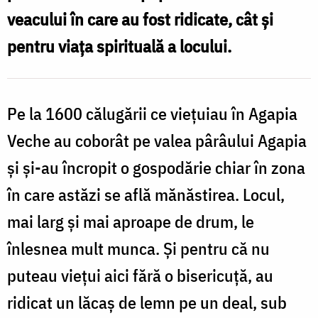
veacului în care au fost ridicate, cât şi
pentru viaţa spirituală a locului.
„
Pe la 1600 călugării ce vieţuiau în Agapia
E
Veche au coborât pe valea pârâului Agapia
d
şi şi-au încropit o gospodărie chiar în zona
c
M
în care astăzi se află mănăstirea. Locul,
mai larg şi mai aproape de drum, le
înlesnea mult munca. Şi pentru că nu
puteau vieţui aici fără o bisericuţă, au
ridicat un lăcaş de lemn pe un deal, sub