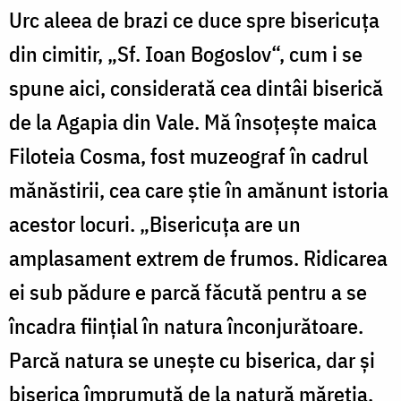
Urc aleea de brazi ce duce spre bisericuţa
din cimitir, „Sf. Ioan Bogoslov“, cum i se
spune aici, considerată cea dintâi biserică
de la Agapia din Vale. Mă însoţeşte maica
Filoteia Cosma, fost muzeograf în cadrul
mănăstirii, cea care ştie în amănunt istoria
acestor locuri. „Bisericuţa are un
amplasament extrem de frumos. Ridicarea
ei sub pădure e parcă făcută pentru a se
încadra fiinţial în natura înconjurătoare.
Parcă natura se uneşte cu biserica, dar şi
biserica împrumută de la natură măreţia,