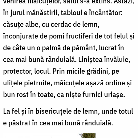
venirea măicuţelor, satul s-a extins. Astăzi,
în jurul mănăstirii, tabloul e încântător:
căsuţe albe, cu cerdac de lemn,
înconjurate de pomi fructiferi de tot felul şi
de câte un o palmă de pământ, lucrat în
cea mai bună rânduială. Liniştea învăluie,
protector, locul. Prin micile grădini, pe
uliţele pietruite, măicuţele aşază ordine şi
bun rost în toate, ca nişte furnici uriaşe.
La fel şi în bisericuţele de lemn, unde totul
e păstrat în cea mai bună rânduială.