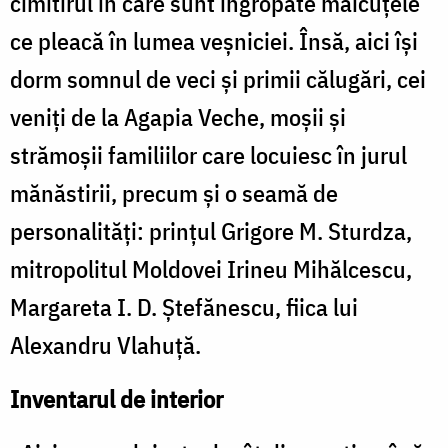
cimitirul în care sunt îngropate măicuţele
ce pleacă în lumea veşniciei. Însă, aici îşi
dorm somnul de veci şi primii călugări, cei
veniţi de la Agapia Veche, moşii şi
strămoşii familiilor care locuiesc în jurul
mănăstirii, precum şi o seamă de
personalităţi: prinţul Grigore M. Sturdza,
mitropolitul Moldovei Irineu Mihălcescu,
Margareta I. D. Ştefănescu, fiica lui
Alexandru Vlahuţă.
Inventarul de interior