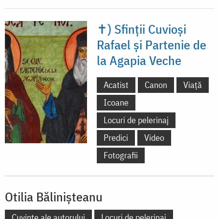
✝) Sfinții Cuvioși
Rafael și Partenie de
la Agapia Veche
Acatist
Canon
Viață
Icoane
Locuri de pelerinaj
Predici
Video
Fotografii
Otilia Bălinișteanu
Cuvinte ale autorului
Locuri de pelerinaj