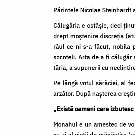
Părintele Nicolae Steinhard
Călugăria e ostăşie, deci ţinu
drept moştenire discreţia (at
răul ce ni s-a făcut, nobila 
socoteli. Arta de a fi călugă
tăria, a supunerii cu neclintir
Pe lângă votul sărăciei, al fe
arzător. După naşterea creşti
„Există oameni care izbutesc s
Monahul e un amestec de voinţ
cu zi al vieţii de mănăstire 