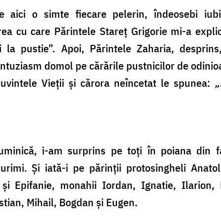
aici o simte fiecare pelerin, îndeosebi iubit
ea cu care Părintele Stareț Grigorie mi-a explic
ii la pustie”. Apoi, Părintele Zaharia, desprins
entuziasm domol pe cărările pustnicilor de odinioa
cuvintele Vieţii și cărora neîncetat le spunea:
„
minică, i-am surprins pe toți în poiana din fa
jurimi. Și iată-i pe părinții protosingheli Ana
și Epifanie, monahii Iordan, Ignatie, Ilarion, 
ristian, Mihail, Bogdan și Eugen.