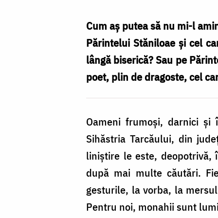
am
cunoscut
Cum aș putea să nu mi-l amint
pe
Părintelui Stăniloae și cel c
monahii
lângă biserică? Sau pe Părint
de
poet, plin de dragoste, cel ca
la
Sihăstria
Oameni frumoşi, darnici și
Tarcăului
Sihăstria Tarcăului, din jud
/
liniştire le este, deopotrivă,
Foto:
după mai multe căutări. Fie
Maria
gesturile, la vorba, la mersul
Burlă
Pentru noi, monahii sunt lumin