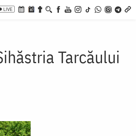
LIVE
07
ihăstria Tarcăului