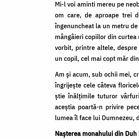
Mi-l voi aminti mereu pe neob
om care, de aproape trei de
îngenuncheat la un metru de a
mângâieri copiilor din curtea
vorbit, printre altele, despr
un copil, cel mai copt măr din
Am și acum, sub ochii mei, cr
îngrijește cele câteva floric
știe înălțimile tuturor vârfu
aceștia poartă-n privire pec
lumea îl face lui Dumnezeu, d
Naşterea monahului din Duh S