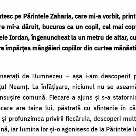
esc pe Părintele Zaharia, care mi-a vorbit, print
are mi-a dăruit, bucuros ca un copil, cel mai co
ele Iordan, îngenuncheat la un metru de altar, cu 
re împărțea mângâieri copiilor din curtea mănăsti
 însetaţi de Dumnezeu – aşa i-am descoperit 
ețul Neamț. La înfăţişare, niciunul nu se aseamă
 însuşire comună. Fiecare a ajuns şi s-a statornic
care are taina lui, păstrată cu sfinţenie în c
 şi profunzimea privirii fiecăruia, descoperi mult
ă, iar lumina lor și-o agonisesc de la Părintele l