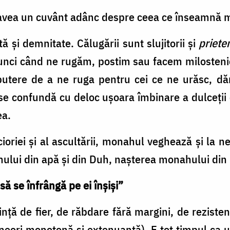
t avea un cuvânt adânc despre ceea ce înseamnă
tă şi demnitate. Călugării sunt slujitorii şi
priete
unci când ne rugăm, postim sau facem milostenie
putere de a ne ruga pentru cei ce ne urăsc, dărn
r se confundă cu deloc uşoara îmbinare a dulceţi
ea.
cioriei şi al ascultării, monahul veghează şi la 
nului din apă şi din Duh, naşterea monahului din 
ă se înfrângă pe ei înşişi”
ă de fier, de răbdare fără margini, de rezisten
(uneori monotonă şi extenuantă). E tot timpul ca