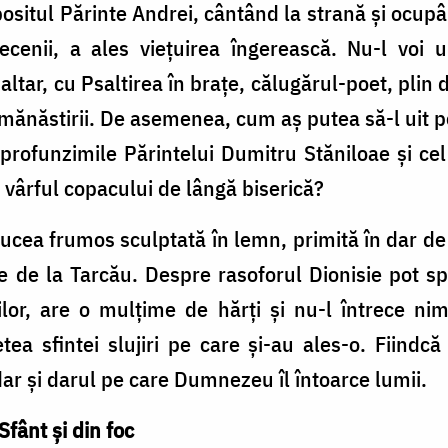
ositul Părinte Andrei, cântând la strană și ocupâ
cenii, a ales viețuirea îngerească. Nu-l voi ui
ltar, cu Psaltirea în braţe, călugărul-poet, plin 
 mănăstirii. De asemenea, cum aș putea să-l uit p
e profunzimile Părintelui Dumitru Stăniloae și ce
 vârful copacului de lângă biserică?
ucea frumos sculptată în lemn, primită în dar de 
ele de la Tarcău. Despre rasoforul Dionisie pot
rilor, are o mulțime de hărți și nu-l întrece ni
etea sfintei slujiri pe care și-au ales-o. Fiind
ar şi darul pe care Dumnezeu îl întoarce lumii.
fânt şi din foc