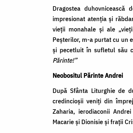
Dragostea duhovnicească de 
impresionat atenția și răbdar
vieții monahale și ale „vieț
Peșterilor, m-a purtat cu un 
și pecetluit în sufletul său 
Părinte!”
Neobositul Părinte Andrei
După Sfânta Liturghie de du
credincioșii veniți din împre
Zaharia, ierodiaconii Andrei 
Macarie și Dionisie și frații C