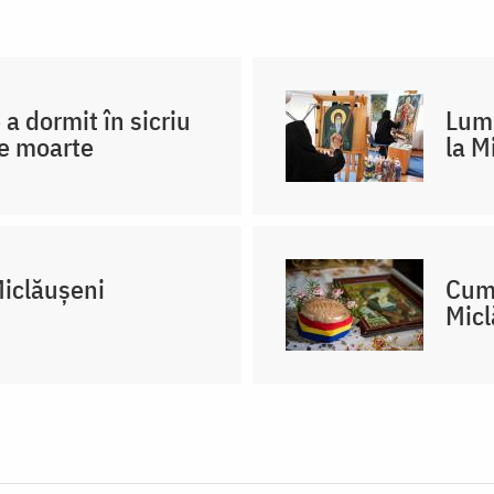
a dormit în sicriu
Lumi
de moarte
la M
Miclăușeni
Cum 
Micl