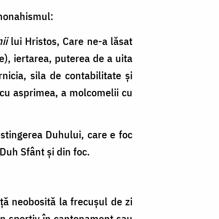
 monahismul:
nii
lui Hristos, Care ne-a lăsat
), iertarea, puterea de a uita
icia, sila de contabilitate şi
i cu asprimea, a molcomelii cu
nestingerea Duhului, care e foc
Duh Sfânt şi din foc.
ţă neobosită la frecuşul de zi
 un sportiv în cantonament sau