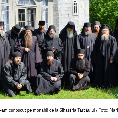
-am cunoscut pe monahii de la Sihăstria Tarcăului / Foto: Mar