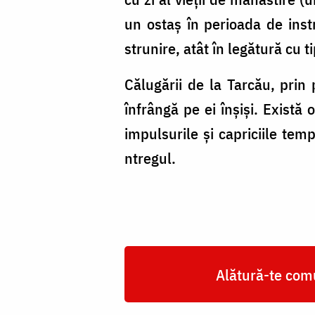
un ostaş în perioada de inst
strunire, atât în legătură cu tip
Călugării de la Tarcău, prin 
înfrângă pe ei înşişi. Exist
impulsurile şi capriciile tem
ntregul.
Alătură-te comu