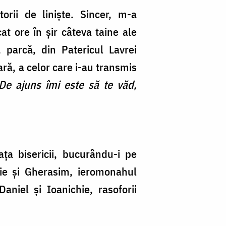
Ta
orii de liniște. Sincer, m-a
/
at ore în şir câteva taine ale
Fo
, parcă, din Patericul Lavrei
M
ră, a celor care i-au transmis
Bu
De ajuns îmi este să te văd,
ța bisericii, bucurându-i pe
tolie și Gherasim, ieromonahul
Daniel și Ioanichie, rasoforii