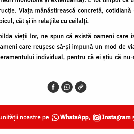
rucţie. Viaţa mănăstirească concretă, cotidiană 
icul, cât şi în relaţiile cu ceilalţi.
pilda vieții lor, ne spun că există oameni care
ă oameni care reuşesc să-şi impună un mod de vi
peramentului individual, pentru că ei ştiu că nu-
nității noastre pe
WhatsApp
,
Instagram