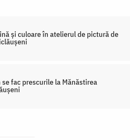
nă și culoare în atelierul de pictură de
iclăușeni
se fac prescurile la Mănăstirea
ăușeni