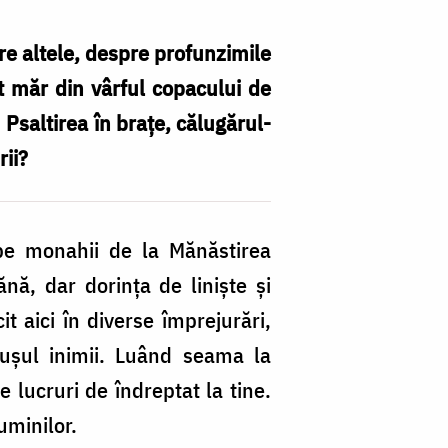
re altele, despre profunzimile
pt măr din vârful copacului de
Psaltirea în braţe, călugărul-
rii?
C
i-
a
pe monahii de la Mănăstirea
c
nă, dar dorinţa de linişte şi
p
it aici în diverse împrejurări,
m
ăuşul inimii. Luând seama la
d
e lucruri de îndreptat la tine.
la
uminilor.
Si