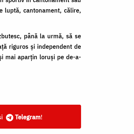
e luptă, cantonament, călire,
 izbutesc, până la urmă, să se
aţă riguros şi independent de
şi mai aparţin loruşi pe de-a-
și
Telegram
!