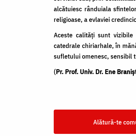
alcătuiesc rânduiala sfintelo
religioase, a evlaviei credincio
Aceste calități sunt vizibil
catedrale chiriarhale, în mănă
sufletului omenesc, sensibil t
(
Pr. Prof. Univ. Dr. Ene Braniș
Alătură-te comu