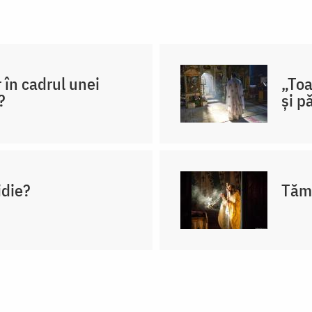
r în cadrul unei
„Toa
?
și p
idie?
Tămâ