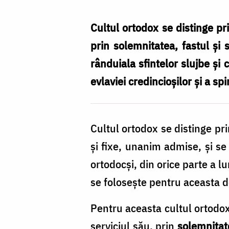
și
frumusețea
Cultul ortodox se distinge pr
cultului
prin solemnitatea, fastul și 
divin
rânduiala sfintelor slujbe și 
ortodox
evlaviei credincioșilor și a spi
/
Foto:
Cultul ortodox se distinge pr
Oana
și fixe, unanim admise, și se 
Nechifor
ortodocși, din orice parte a l
se folosește pentru aceasta de
Pentru aceasta cultul ortodox
serviciul său, prin
solemnitat