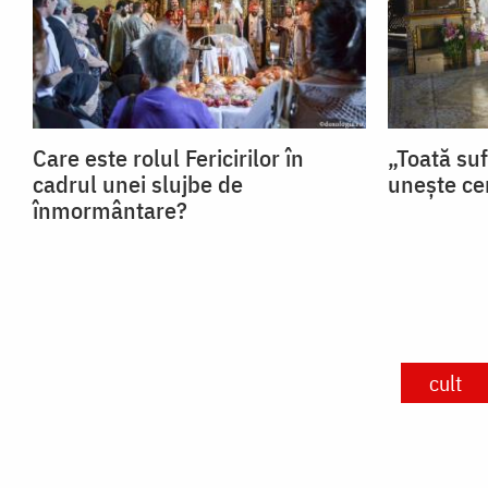
Care este rolul Fericirilor în
„Toată su
cadrul unei slujbe de
unește ce
înmormântare?
cult