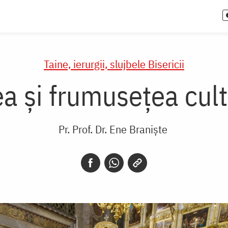
Taine, ierurgii, slujbele Bisericii
ea și frumusețea cult
Pr. Prof. Dr. Ene Braniște