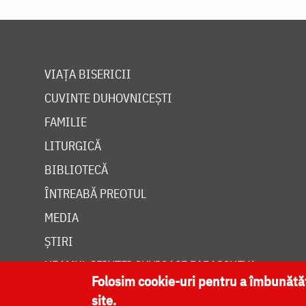
VIAȚA BISERICII
CUVINTE DUHOVNICEȘTI
FAMILIE
LITURGICĂ
BIBLIOTECĂ
ÎNTREABĂ PREOTUL
MEDIA
ȘTIRI
HRAMUL SFINTEI CUVIOASE PARASCHEVA
Folosim cookie-uri pentru a îmbunăt
site.