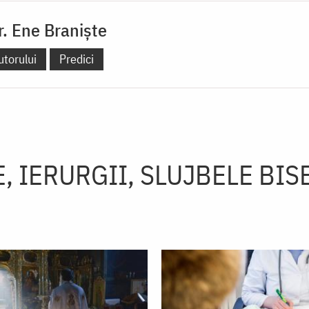
Dr. Ene Braniște
utorului
Predici
, IERURGII, SLUJBELE BIS