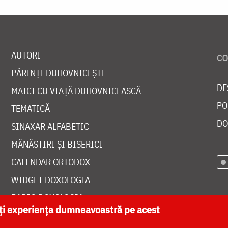
AUTORI
PĂRINȚI DUHOVNICEȘTI
DE
MAICI CU VIAȚĂ DUHOVNICEASCĂ
PO
TEMATICĂ
DO
SINAXAR ALFABETIC
MĂNĂSTIRI ȘI BISERICI
CALENDAR ORTODOX
WIDGET DOXOLOGIA
RADIO DOXOLOGIA
ăți experiența dumneavoastră pe acest