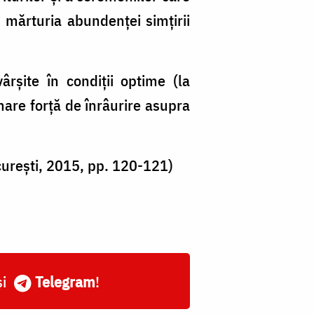
i mărturia abundenței simțirii
ârșite în condiții optime (la
 mare forță de înrâurire asupra
București, 2015, pp. 120-121)
și
Telegram
!