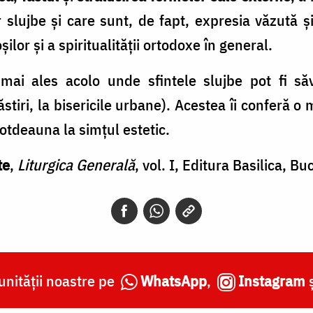
r slujbe și care sunt, de fapt, expresia văzută ș
șilor și a spiritualității ortodoxe în general.
e mai ales acolo unde sfintele slujbe pot fi săv
stiri, la bisericile urbane). Acestea îi conferă o
otdeauna la simțul estetic.
te
,
Liturgica Generală
, vol. I, Editura Basilica, 
nității noastre pe
WhatsApp
,
Instagram