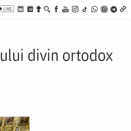
LIVE
08
ului divin ortodox