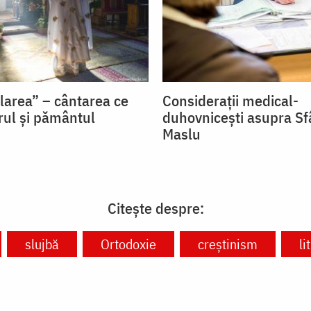
flarea” – cântarea ce
Considerații medical-
rul și pământul
duhovnicești asupra Sf
Maslu
Citește despre:
slujbă
Ortodoxie
creștinism
li