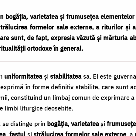
in bogăția, varietatea și frumusețea elementelor 
strălucirea formelor sale externe, a riturilor și 
care sunt, de fapt, expresia văzută și mărturia ab
ritualității ortodoxe în general.
in
uniformitatea
și
stabilitatea
sa. El este guverna
exprimă în forme definitiv stabilite, care sunt ac
umii, constituind un limbaj comun de exprimare a 
 limbi liturgice deosebite.
 se distinge prin
bogăția
,
varietatea
și
frumusețe
ea
,
fastul
și
strălucirea formelor sale externe
, a