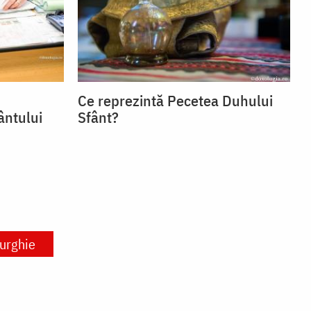
Ce reprezintă Pecetea Duhului
ântului
Sfânt?
turghie