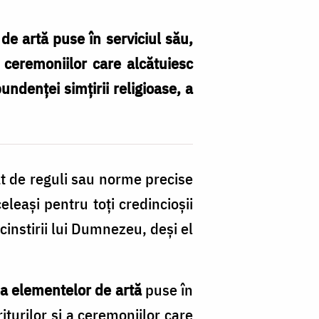
de artă puse în serviciul său,
a ceremoniilor care alcătuiesc
undenței simțirii religioase, a
t de reguli sau norme precise
eleași pentru toți credincioșii
cinstirii lui Dumnezeu, deși el
a elementelor de artă
puse în
 riturilor și a ceremoniilor care