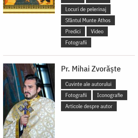
Locuri de pelerinaj
Sfântul Munte Athos
Predici
Video
Fotografii
Pr. Mihai Zvorăște
Cuvinte ale autorului
Fotografii
Iconografie
Articole despre autor