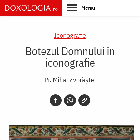
Skip
Meniu
to
main
Main
content
navigation
Iconografie
Botezul Domnului în
iconografie
Pr. Mihai Zvorăște