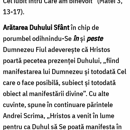
Cel iubit întru Care am binevoit” (Matei 3,
13-17).
Arătarea Duhului Sfânt
în chip de
porumbel odihnindu-Se
în
și
peste
Dumnezeu Fiul adevereşte că Hristos
poartă pecetea prezenţei Duhului, „fiind
manifestarea lui Dumnezeu şi totodată Cel
care o face posibilă, subiect şi totodată
obiect al manifestării divine”. Cu alte
cuvinte, spune în continuare părintele
Andrei Scrima, „Hristos a venit în lume
pentru ca Duhul să Se poată manifesta în