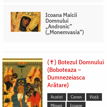
Icoana Maicii
Domnului
„Andronic”
(„Monemvasia”)
(✝) Botezul Domnului
(Boboteaza –
Dumnezeiasca
Arătare)
Acatist
Canon
Viață
Minuni
Icoane