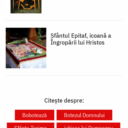
Sfântul Epitaf, icoană a
Îngropării lui Hristos
Citește despre:
Bobotează
Botezul Domnului
Sfânta Treime
iubirea lui Dumnezeu