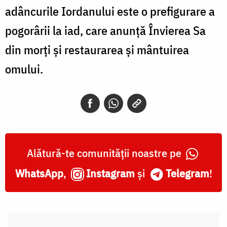
adâncurile Iordanului este o prefigurare a
pogorârii la iad, care anunţă Învierea Sa
din morţi şi restaurarea și mântuirea
omului.
Alătură-te comunității noastre pe
WhatsApp
,
Instagram
și
Telegram
!