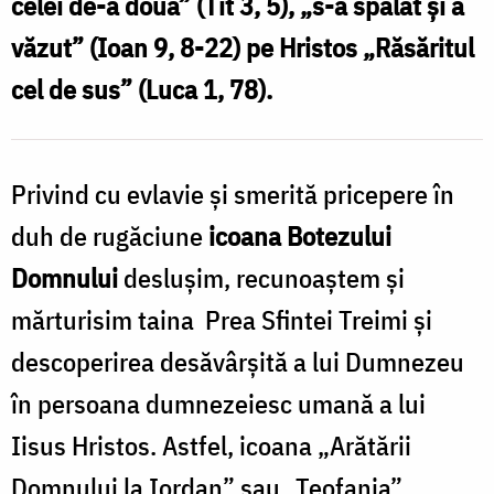
celei de-a doua” (Tit 3, 5), „s-a spălat şi a
văzut” (Ioan 9, 8-22) pe Hristos „Răsăritul
cel de sus” (Luca 1, 78).
Privind cu evlavie și smerită pricepere în
duh de rugăciune
icoana Botezului
Domnului
deslușim, recunoaștem și
mărturisim taina Prea Sfintei Treimi și
descoperirea desăvârșită a lui Dumnezeu
în persoana dumnezeiesc umană a lui
Iisus Hristos. Astfel, icoana „Arătării
Domnului la Iordan” sau „Teofania”