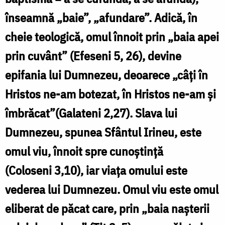
–
înseamnă „baie”, „afundare”. Adică, în
Mănăstirea
cheie teologică, omul înnoit prin „baia apei
Hurezi
prin cuvânt” (Efeseni 5, 26), devine
/
epifania lui Dumnezeu, deoarece „câți în
Foto:
Hristos ne-am botezat, în Hristos ne-am și
Pr.
îmbrăcat”(Galateni 2,27). Slava lui
Silviu
Dumnezeu, spunea Sfântul Irineu, este
Cluci
omul viu, înnoit spre cunoștință
(Coloseni 3,10), iar viaţa omului este
vederea lui Dumnezeu. Omul viu este omul
eliberat de păcat care, prin „baia naşterii