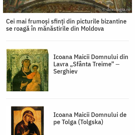
Cei mai frumoși sfinți din picturile bizantine
se roagă în mănăstirile din Moldova
Icoana Maicii Domnului din
Lavra „Sfânta Treime” ‒
Serghiev
Icoana Maicii Domnului de
pe Tolga (Tolgska)