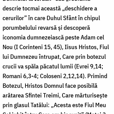
descrie tocmai această „deschidere a
cerurilor” în care Duhul Sfânt în chipul
porumbelului revarsă și descoperă
iconomia dumnezeiască peste Adam cel
Nou (I Corinteni 15, 45), Iisus Hristos, Fiul
lui Dumnezeu întrupat, Care prin botezul
crucii va spăla păcatul lumii (Evrei 9,14;
Romani 6,3-4; Coloseni 2,12,14). Primind
Botezul, Hristos Domnul face posibilă
arătarea Sfintei Treimi, Care mărturiseşte
prin glasul Tatălui: „Acesta este Fiul Meu