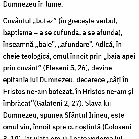
Dumnezeu în lume.
Cuvântul „botez” (în greceşte verbul,
baptisma = a se cufunda, a se afunda),
înseamnă „baie”, „afundare”. Adică, în
cheie teologică, omul înnoit prin „baia apei
prin cuvânt” (Efeseni 5, 26), devine
epifania lui Dumnezeu, deoarece „câți în
Hristos ne-am botezat, în Hristos ne-am și
îmbrăcat”(Galateni 2, 27). Slava lui
Dumnezeu, spunea Sfântul Irineu, este
omul viu, înnoit spre cunoștință (Coloseni
3, 10), iar viaţa omului este vederea lui