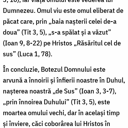
Dumnezeu. Omul viu este omul eliberat de
păcat care, prin „baia naşterii celei de-a
doua” (Tit 3, 5), „s-a spălat şi a văzut”
(Ioan 9, 8-22) pe Hristos „Răsăritul cel de
sus” (Luca 1, 78).
În concluzie, Botezul Domnului este
arvună a înnoirii și înfierii noastre în Duhul,
naşterea noastră „de Sus” (Ioan 3, 3-7),
„prin înnoirea Duhului” (Tit 3, 5), este
moartea omului vechi, dar în același timp
și înviere, căci coborârea lui Hristos în