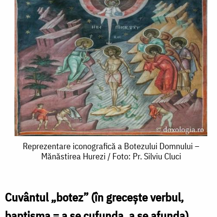
Reprezentare
Reprezentare iconografică a Botezului Domnului –
Mănăstirea Hurezi / Foto: Pr. Silviu Cluci
iconografică
a
Botezului
Cuvântul „botez” (în greceşte verbul,
Domnului
baptisma = a se cufunda, a se afunda),