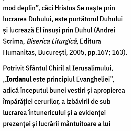
mod deplin”, căci Hristos Se naşte prin
lucrarea Duhului, este purtătorul Duhului
şi lucrează El însuşi prin Duhul (Andrei
Scrima,
Biserica Liturgică,
Editura
Humanitas, Bucureşti, 2005, pp.167; 163).
Potrivit Sfântul Chiril al Ierusalimului,
„
Iordanul
este principiul Evangheliei”,
adică începutul bunei vestiri și apropierea
împărăției cerurilor, a izbăvirii de sub
lucrarea întunericului și a evidenței
prezenței și lucrării mântuitoare a lui