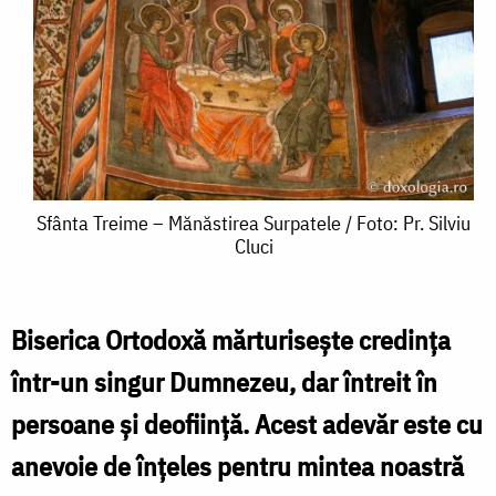
Sfânta
Sfânta Treime – Mănăstirea Surpatele / Foto: Pr. Silviu
Cluci
Treime
–
Mănăstirea
Biserica Ortodoxă mărturisește credința
Surpatele
într-un singur Dumnezeu, dar întreit în
/
persoane și deoființă. Acest adevăr este cu
Foto:
anevoie de înțeles pentru mintea noastră
Pr.