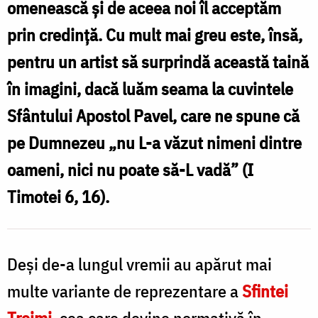
omenească și de aceea noi îl acceptăm
Silviu
prin credință. Cu mult mai greu este, însă,
Cluci
pentru un artist să surprindă această taină
în imagini, dacă luăm seama la cuvintele
Sfântului Apostol Pavel, care ne spune că
pe Dumnezeu „nu L-a văzut nimeni dintre
oameni, nici nu poate să-L vadă” (I
Timotei 6, 16).
Deși de-a lungul vremii au apărut mai
multe variante de reprezentare a
Sfintei
Treimi
, cea care devine normativă în