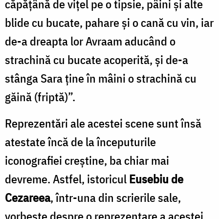
căpățână de vițel pe o tipsie, pâini și alte
blide cu bucate, pahare și o cană cu vin, iar
de-a dreapta lor Avraam aducând o
strachină cu bucate acoperită, și de-a
stânga Sara ține în mâini o strachină cu
găină (friptă)”.
Reprezentări ale acestei scene sunt însă
atestate încă de la începuturile
iconografiei creștine, ba chiar mai
devreme. Astfel, istoricul
Eusebiu de
Cezareea
, într-una din scrierile sale,
vorbește despre o reprezentare a acestei