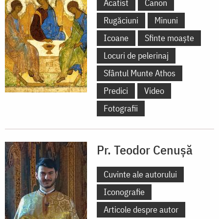
Acatist
Canon
Rugăciuni
Minuni
Icoane
Sfinte moaște
Locuri de pelerinaj
Sfântul Munte Athos
Predici
Video
Fotografii
Pr. Teodor Cenușă
Cuvinte ale autorului
Iconografie
Articole despre autor