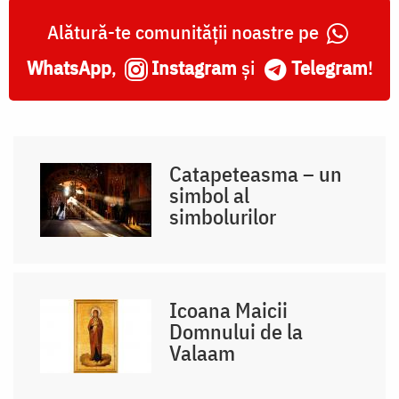
Alătură-te comunității noastre pe
WhatsApp
,
Instagram
și
Telegram
!
Catapeteasma – un
simbol al
simbolurilor
Icoana Maicii
Domnului de la
Valaam