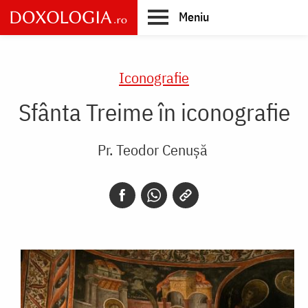
Skip
Meniu
to
main
Main
content
navigation
Iconografie
Sfânta Treime în iconografie
Pr. Teodor Cenușă